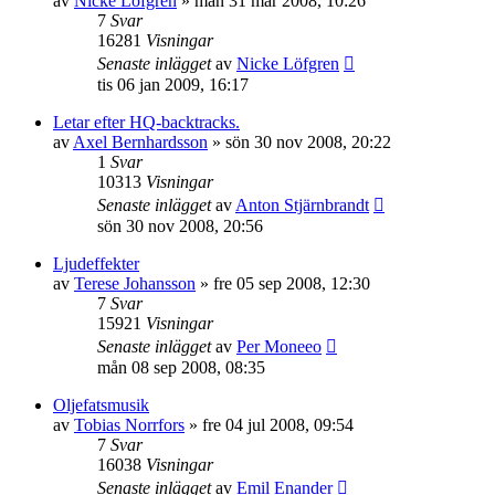
av
Nicke Löfgren
»
mån 31 mar 2008, 10:26
7
Svar
16281
Visningar
Senaste inlägget
av
Nicke Löfgren
tis 06 jan 2009, 16:17
Letar efter HQ-backtracks.
av
Axel Bernhardsson
»
sön 30 nov 2008, 20:22
1
Svar
10313
Visningar
Senaste inlägget
av
Anton Stjärnbrandt
sön 30 nov 2008, 20:56
Ljudeffekter
av
Terese Johansson
»
fre 05 sep 2008, 12:30
7
Svar
15921
Visningar
Senaste inlägget
av
Per Moneeo
mån 08 sep 2008, 08:35
Oljefatsmusik
av
Tobias Norrfors
»
fre 04 jul 2008, 09:54
7
Svar
16038
Visningar
Senaste inlägget
av
Emil Enander