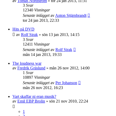
av
Tomas Nordström
»
tor 24 jan 2013, 11:31
3
Svar
12340
Visningar
Senaste inlägget
av
Anton Stjärnbrandt
tor 24 jan 2013, 22:33
Hits på DVD
av
Rolf Sirak
»
sön 13 jan 2013, 14:15
3
Svar
12411
Visningar
Senaste inlägget
av
Rolf Sirak
mån 14 jan 2013, 19:33
The loudness war
av
Fredrik Gräslund
»
mån 26 nov 2012, 14:00
1
Svar
10897
Visningar
Senaste inlägget
av
Per Johanson
mån 26 nov 2012, 16:23
Vart skaffar ni eran musik?
av
Emil EBP Brolin
»
sön 21 nov 2010, 22:24
1