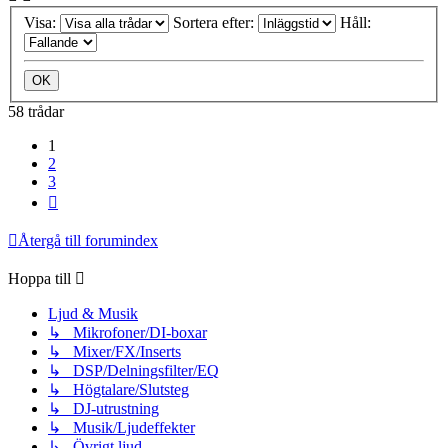
Visa:
Sortera efter:
Håll:
58 trådar
1
2
3
Nästa
Återgå till forumindex
Hoppa till
Ljud & Musik
↳ Mikrofoner/DI-boxar
↳ Mixer/FX/Inserts
↳ DSP/Delningsfilter/EQ
↳ Högtalare/Slutsteg
↳ DJ-utrustning
↳ Musik/Ljudeffekter
↳ Övrigt ljud