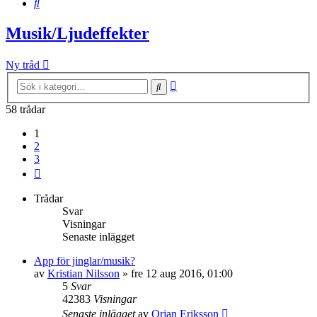
Sök
Musik/Ljudeffekter
Ny tråd
Avancerad
Sök
sökning
58 trådar
1
2
3
Nästa
Trådar
Svar
Visningar
Senaste inlägget
App för jinglar/musik?
av
Kristian Nilsson
»
fre 12 aug 2016, 01:00
5
Svar
42383
Visningar
Senaste inlägget
av
Orjan Eriksson