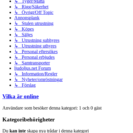
↳ Tyger/Matta
↳ Rigg/Säkerhet
↳ Övrigt/Off Topic
Annonsplank
↳ Stulen utrustning
↳ Köpes
↳ Säljes
↳ Utrustning subhyres
↳ Utrustning uthyres
↳ Personal eftersökes
↳ Personal erbjudes
↳ Samtransporter
ljudoljus.net Forum
↳ Information/Regler
↳ Nyheter/omröstningar
↳ Förslag
Vilka är online
Användare som besöker denna kategori: 1 och 0 gäst
Kategoribehörigheter
Du
kan inte
skapa nya trådar i denna kategori