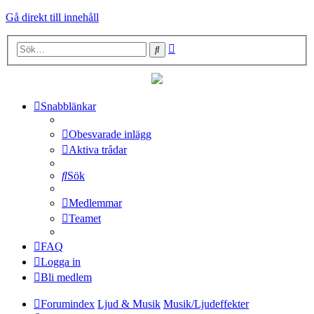
Gå direkt till innehåll
Avancerad
Sök
sökning
Snabblänkar
Obesvarade inlägg
Aktiva trådar
Sök
Medlemmar
Teamet
FAQ
Logga in
Bli medlem
Forumindex
Ljud & Musik
Musik/Ljudeffekter