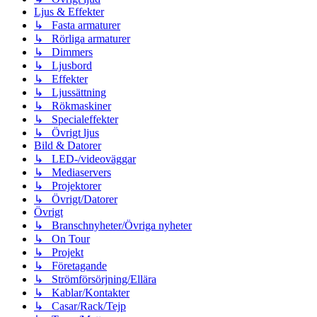
Ljus & Effekter
↳ Fasta armaturer
↳ Rörliga armaturer
↳ Dimmers
↳ Ljusbord
↳ Effekter
↳ Ljussättning
↳ Rökmaskiner
↳ Specialeffekter
↳ Övrigt ljus
Bild & Datorer
↳ LED-/videoväggar
↳ Mediaservers
↳ Projektorer
↳ Övrigt/Datorer
Övrigt
↳ Branschnyheter/Övriga nyheter
↳ On Tour
↳ Projekt
↳ Företagande
↳ Strömförsörjning/Ellära
↳ Kablar/Kontakter
↳ Casar/Rack/Tejp