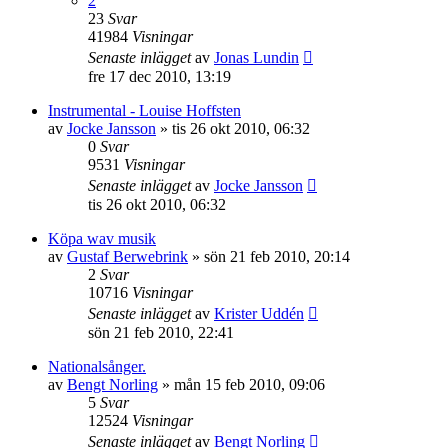
2
23
Svar
41984
Visningar
Senaste inlägget
av
Jonas Lundin
fre 17 dec 2010, 13:19
Instrumental - Louise Hoffsten
av
Jocke Jansson
»
tis 26 okt 2010, 06:32
0
Svar
9531
Visningar
Senaste inlägget
av
Jocke Jansson
tis 26 okt 2010, 06:32
Köpa wav musik
av
Gustaf Berwebrink
»
sön 21 feb 2010, 20:14
2
Svar
10716
Visningar
Senaste inlägget
av
Krister Uddén
sön 21 feb 2010, 22:41
Nationalsånger.
av
Bengt Norling
»
mån 15 feb 2010, 09:06
5
Svar
12524
Visningar
Senaste inlägget
av
Bengt Norling