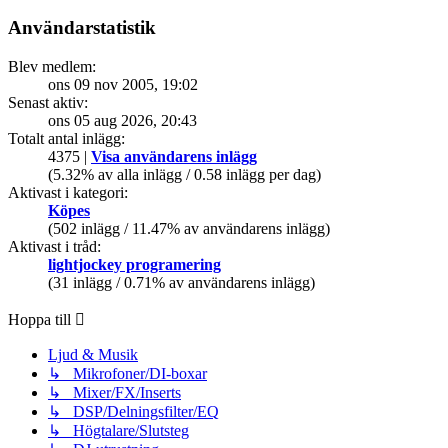
Användarstatistik
Blev medlem:
ons 09 nov 2005, 19:02
Senast aktiv:
ons 05 aug 2026, 20:43
Totalt antal inlägg:
4375 |
Visa användarens inlägg
(5.32% av alla inlägg / 0.58 inlägg per dag)
Aktivast i kategori:
Köpes
(502 inlägg / 11.47% av användarens inlägg)
Aktivast i tråd:
lightjockey programering
(31 inlägg / 0.71% av användarens inlägg)
Hoppa till
Ljud & Musik
↳ Mikrofoner/DI-boxar
↳ Mixer/FX/Inserts
↳ DSP/Delningsfilter/EQ
↳ Högtalare/Slutsteg