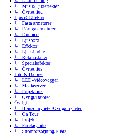
↳ DJ-utrustning
↳ Musik/Ljudeffekter
↳ Övrigt ljud
Ljus & Effekter
↳ Fasta armaturer
↳ Rörliga armaturer
↳ Dimmers
↳ Ljusbord
↳ Effekter
↳ Ljussättning
↳ Rökmaskiner
↳ Specialeffekter
↳ Övrigt ljus
Bild & Datorer
↳ LED-/videoväggar
↳ Mediaservers
↳ Projektorer
↳ Övrigt/Datorer
Övrigt
↳ Branschnyheter/Övriga nyheter
↳ On Tour
↳ Projekt
↳ Företagande
↳ Strömförsörjning/Ellära