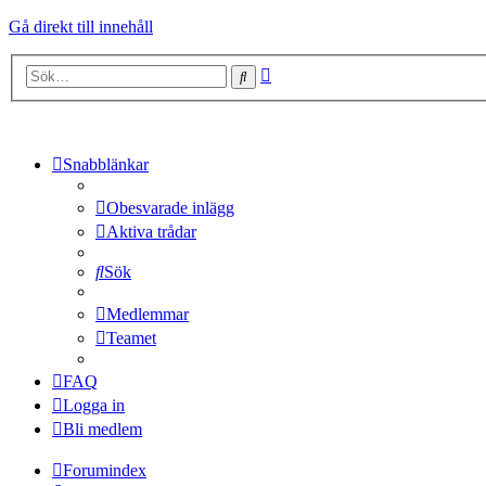
Gå direkt till innehåll
Avancerad
Sök
sökning
Snabblänkar
Obesvarade inlägg
Aktiva trådar
Sök
Medlemmar
Teamet
FAQ
Logga in
Bli medlem
Forumindex