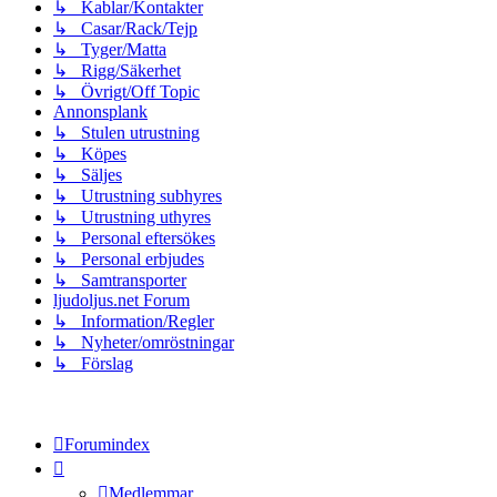
↳ Kablar/Kontakter
↳ Casar/Rack/Tejp
↳ Tyger/Matta
↳ Rigg/Säkerhet
↳ Övrigt/Off Topic
Annonsplank
↳ Stulen utrustning
↳ Köpes
↳ Säljes
↳ Utrustning subhyres
↳ Utrustning uthyres
↳ Personal eftersökes
↳ Personal erbjudes
↳ Samtransporter
ljudoljus.net Forum
↳ Information/Regler
↳ Nyheter/omröstningar
↳ Förslag
Forumindex
Medlemmar