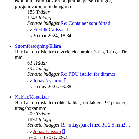
ekonomi, marknadsföring, juridik, personalfrågor,
programvaror, utbildning mm
153
Trådar
1743
Inlägg
Senaste inlägget
Re: Container som förråd
Gå
av
Fredrik Carlsson
till
tis 26 mar 2024, 18:34
det
senaste
Strömförsörjning/Ellära
inlägget
Har kan du diskutera elverk, elcentraler, 3-fas, 1-fas, ellära
mm.
63
Trådar
897
Inlägg
Senaste inlägget
Re: PDU istället för dimmer
Gå
av
Jonas Nyström
till
tis 15 nov 2022, 09:38
det
senaste
Kablar/Kontakter
inlägget
Här kan du diskutera olika kablar, kontakter, 19" panaler,
uttagsboxar mm.
200
Trådar
1892
Inlägg
Senaste inlägget
19" uttagspanel med 3G2,5 mm2…
Gå
av
Jonas Larsson
till
fre 03 jul 2026, 09:23