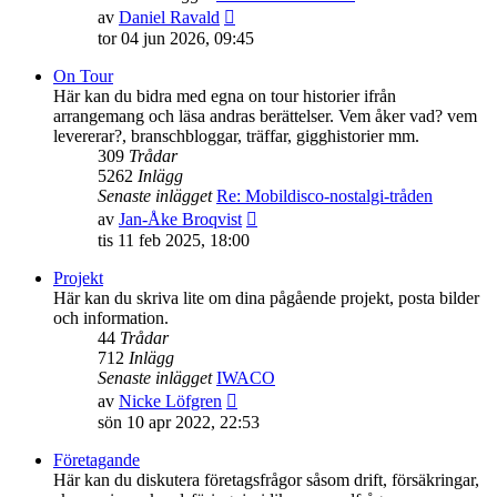
Gå
av
Daniel Ravald
till
tor 04 jun 2026, 09:45
det
senaste
On Tour
inlägget
Här kan du bidra med egna on tour historier ifrån
arrangemang och läsa andras berättelser. Vem åker vad? vem
levererar?, branschbloggar, träffar, gigghistorier mm.
309
Trådar
5262
Inlägg
Senaste inlägget
Re: Mobildisco-nostalgi-tråden
Gå
av
Jan-Åke Broqvist
till
tis 11 feb 2025, 18:00
det
senaste
Projekt
inlägget
Här kan du skriva lite om dina pågående projekt, posta bilder
och information.
44
Trådar
712
Inlägg
Senaste inlägget
IWACO
Gå
av
Nicke Löfgren
till
sön 10 apr 2022, 22:53
det
senaste
Företagande
inlägget
Här kan du diskutera företagsfrågor såsom drift, försäkringar,