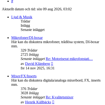
Sök
Aktuellt datum och tid: sön 09 aug 2026, 03:02
Ljud & Musik
Trådar
Inlägg
Senaste inlägget
Mikrofoner/DI-boxar
Här kan du diskutera mikrofoner, trådlösa system, DI-boxar
mm.
329
Trådar
2725
Inlägg
Senaste inlägget
Re: Motoriserat mikrofonstati…
Gå
av
David Klämberg
till
fre 14 nov 2025, 16:31
det
senaste
Mixer/FX/Inserts
inlägget
Här kan du diskutera digitala/analoga mixerbord, FX, inserts
mm.
376
Trådar
3028
Inlägg
Senaste inlägget
Re: Kvalitetsmixer
Gå
av
Henrik Källbäcks