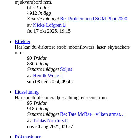
mjukvarubord mm.
612
Trådar
4912
Inlägg
Senaste inlägget
Re: Problem med SGM Pilot 2000
Gå
av
Nicke Löfgren
till
fre 17 okt 2025, 19:15
det
senaste
Effekter
inlägget
Har kan du diskutera strob, moonflowers, laser, skytrackers
mm.
90
Trådar
880
Inlägg
Senaste inlägget
Soljus
Gå
av
Henrik Weng
till
sön 08 dec 2024, 09:45
det
senaste
Ljussättning
inlägget
Här kan du diskutera ljussättning av scener mm.
95
Trådar
918
Inlägg
Senaste inlägget
Re: Tate McRae - vilken armat…
Gå
av
Tobias Norrfors
till
ons 20 aug 2025, 09:27
det
senaste
Rökmaskiner