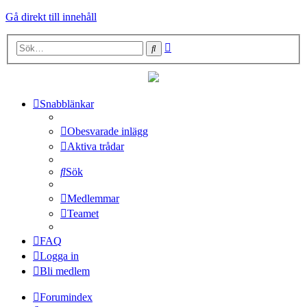
Gå direkt till innehåll
Avancerad
Sök
sökning
Snabblänkar
Obesvarade inlägg
Aktiva trådar
Sök
Medlemmar
Teamet
FAQ
Logga in
Bli medlem
Forumindex