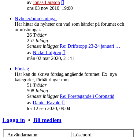
Gå
av
Jonas Larsson
till
ons 03 nov 2010, 19:00
det
senaste
Nyheter/omröstningar
inlägget
Här hittar du nyheter om vad som händer på forumet och
omröstningar.
26
Trådar
257
Inlägg
Senaste inlägget
Re: Driftstopp 23-24 januari …
Gå
av
Nicke Löfgren
till
mån 02 mar 2020, 21:41
det
senaste
Förslag
inlägget
Här kan du skriva förslag angående forumet. Ex. nya
kategorier, förbättringar mm.
51
Trådar
598
Inlägg
Senaste inlägget
Re: Företagande i Coronatid
Gå
av
Daniel Ravald
till
lör 12 sep 2020, 09:04
det
senaste
Logga in
•
Bli medlem
inlägget
Användarnamn:
Lösenord: