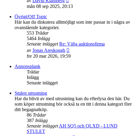
av
David Klämberg
till
mån 08 sep 2025, 20:13
det
senaste
Övrigt/Off Topic
inlägget
Här kan du diskutera alltmöjligt som inte passar in i några av
ovanstående kategorier.
553
Trådar
5464
Inlägg
Senaste inlägget
Re: Välja auktionsfirma
Gå
av
Jonas Areskough
till
fre 20 mar 2026, 19:59
det
senaste
Annonsplank
inlägget
Trådar
Inlägg
Senaste inlägget
Stulen utrustning
Har du blivit av med utrustning kan du efterlysa den här. Du
som köper utrustning bör också ta en titt i denna kategori före
ditt begagnatköp.
86
Trådar
387
Inlägg
Senaste inlägget
AH SQ5 och QLXD - LUND
STULET