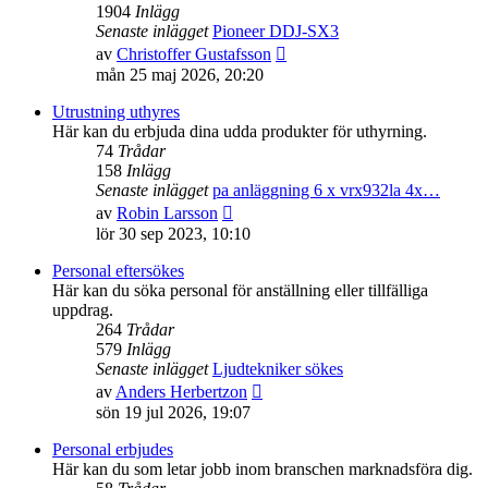
1904
Inlägg
Senaste inlägget
Pioneer DDJ-SX3
Gå
av
Christoffer Gustafsson
till
mån 25 maj 2026, 20:20
det
senaste
Utrustning uthyres
inlägget
Här kan du erbjuda dina udda produkter för uthyrning.
74
Trådar
158
Inlägg
Senaste inlägget
pa anläggning 6 x vrx932la 4x…
Gå
av
Robin Larsson
till
lör 30 sep 2023, 10:10
det
senaste
Personal eftersökes
inlägget
Här kan du söka personal för anställning eller tillfälliga
uppdrag.
264
Trådar
579
Inlägg
Senaste inlägget
Ljudtekniker sökes
Gå
av
Anders Herbertzon
till
sön 19 jul 2026, 19:07
det
senaste
Personal erbjudes
inlägget
Här kan du som letar jobb inom branschen marknadsföra dig.