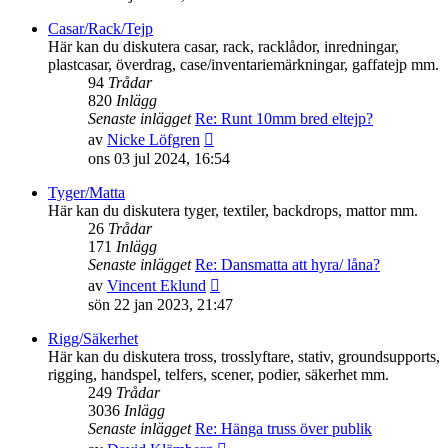
det
senaste
Casar/Rack/Tejp
inlägget
Här kan du diskutera casar, rack, racklådor, inredningar,
plastcasar, överdrag, case/inventariemärkningar, gaffatejp mm.
94
Trådar
820
Inlägg
Senaste inlägget
Re: Runt 10mm bred eltejp?
Gå
av
Nicke Löfgren
till
ons 03 jul 2024, 16:54
det
senaste
Tyger/Matta
inlägget
Här kan du diskutera tyger, textiler, backdrops, mattor mm.
26
Trådar
171
Inlägg
Senaste inlägget
Re: Dansmatta att hyra/ låna?
Gå
av
Vincent Eklund
till
sön 22 jan 2023, 21:47
det
senaste
Rigg/Säkerhet
inlägget
Här kan du diskutera tross, trosslyftare, stativ, groundsupports,
rigging, handspel, telfers, scener, podier, säkerhet mm.
249
Trådar
3036
Inlägg
Senaste inlägget
Re: Hänga truss över publik
Gå