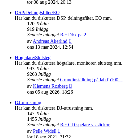
till
tor 08 aug 2024, 20:13
det
senaste
DSP/Delningsfilter/EQ
inlägget
Här kan du diskutera DSP, delningsfilter, EQ mm.
120
Trådar
919
Inlägg
Senaste inlägget
Re: Dbx pa 2
Gå
av
Andreas Åkerlind
till
ons 13 mar 2024, 12:54
det
senaste
Högtalare/Slutsteg
inlägget
Här kan du diskutera högtalare, monitorer, slutsteg mm.
993
Trådar
9263
Inlägg
Senaste inlägget
Grundinställning på lab fp100…
Gå
av
Klemens Rosberg
till
ons 05 aug 2026, 18:26
det
senaste
DJ-utrustning
inlägget
Här kan du diskutera DJ-utrustning mm.
147
Trådar
1455
Inlägg
Senaste inlägget
Re: CD spelare vs stickor
Gå
av
Pelle Widell
till
lör 18 sep 2021, 21:32