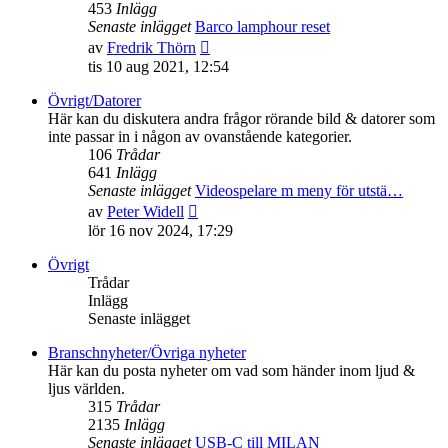
453
Inlägg
Senaste inlägget
Barco lamphour reset
Gå
av
Fredrik Thörn
till
tis 10 aug 2021, 12:54
det
senaste
Övrigt/Datorer
inlägget
Här kan du diskutera andra frågor rörande bild & datorer som
inte passar in i någon av ovanstående kategorier.
106
Trådar
641
Inlägg
Senaste inlägget
Videospelare m meny för utstä…
Gå
av
Peter Widell
till
lör 16 nov 2024, 17:29
det
senaste
Övrigt
inlägget
Trådar
Inlägg
Senaste inlägget
Branschnyheter/Övriga nyheter
Här kan du posta nyheter om vad som händer inom ljud &
ljus världen.
315
Trådar
2135
Inlägg
Senaste inlägget
USB-C till MILAN