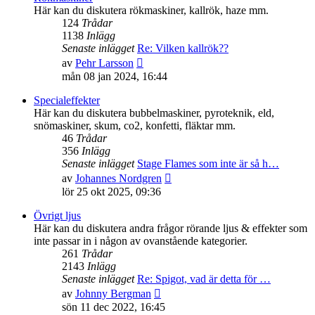
inlägget
Här kan du diskutera rökmaskiner, kallrök, haze mm.
124
Trådar
1138
Inlägg
Senaste inlägget
Re: Vilken kallrök??
Gå
av
Pehr Larsson
till
mån 08 jan 2024, 16:44
det
senaste
Specialeffekter
inlägget
Här kan du diskutera bubbelmaskiner, pyroteknik, eld,
snömaskiner, skum, co2, konfetti, fläktar mm.
46
Trådar
356
Inlägg
Senaste inlägget
Stage Flames som inte är så h…
Gå
av
Johannes Nordgren
till
lör 25 okt 2025, 09:36
det
senaste
Övrigt ljus
inlägget
Här kan du diskutera andra frågor rörande ljus & effekter som
inte passar in i någon av ovanstående kategorier.
261
Trådar
2143
Inlägg
Senaste inlägget
Re: Spigot, vad är detta för …
Gå
av
Johnny Bergman
till
sön 11 dec 2022, 16:45