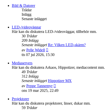
det
senaste
Bild & Datorer
inlägget
Trådar
Inlägg
Senaste inlägget
LED-/videoväggar
Här kan du diskutera LED-/videoväggar, tillbehör mm.
30
Trådar
209
Inlägg
Senaste inlägget
Re: Vilken LED-skärm?
Gå
av
Pelle Widell
till
tis 07 jul 2026, 15:30
det
senaste
Mediaservers
inlägget
Här kan du diskutera Arkaos, Hippotizer, mediacontent mm.
49
Trådar
312
Inlägg
Senaste inlägget
Hippotizer MX
Gå
av
Peppe Tannemyr
till
ons 19 mar 2025, 22:49
det
senaste
Projektorer
inlägget
Här kan du diskutera projektorer, linser, dukar mm.
59
Trådar