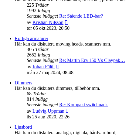
225
Trådar
1992
Inlägg
Senaste inlägget
Re: Stående LED-bar?
Gå
av
Kristian Nilsson
till
tor 05 okt 2023, 20:50
det
senaste
Rörliga armaturer
inlägget
Här kan du diskutera moving heads, scanners mm.
305
Trådar
2652
Inlägg
Senaste inlägget
Re: Martin Era 150 Vs Claypak…
Gå
av
Johan Fälth
till
mån 27 maj 2024, 08:48
det
senaste
Dimmers
inlägget
Här kan du diskutera dimmers, tillbehör mm.
68
Trådar
814
Inlägg
Senaste inlägget
Re: Kompakt switchpack
Gå
av
Ludvig Uppman
till
tis 25 aug 2020, 22:26
det
senaste
Ljusbord
inlägget
Här kan du diskutera analoga, digitala, hårdvarubord,