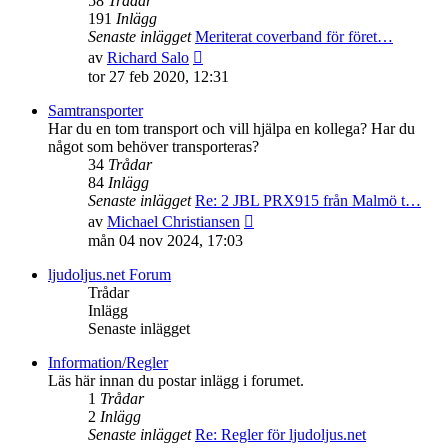
58
Trådar
191
Inlägg
Senaste inlägget
Meriterat coverband för föret…
Gå
av
Richard Salo
till
tor 27 feb 2020, 12:31
det
senaste
Samtransporter
inlägget
Har du en tom transport och vill hjälpa en kollega? Har du
något som behöver transporteras?
34
Trådar
84
Inlägg
Senaste inlägget
Re: 2 JBL PRX915 från Malmö t…
Gå
av
Michael Christiansen
till
mån 04 nov 2024, 17:03
det
senaste
ljudoljus.net Forum
inlägget
Trådar
Inlägg
Senaste inlägget
Information/Regler
Läs här innan du postar inlägg i forumet.
1
Trådar
2
Inlägg
Senaste inlägget
Re: Regler för ljudoljus.net