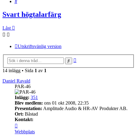
Sök
Svart högtalarfärg
Låst
Utskriftsvänlig version
Avancerad
Sök
sökning
14 inlägg • Sida
1
av
1
Daniel Ravald
PAR-46
Inlägg:
351
Blev medlem:
ons 01 okt 2008, 22:35
Presentation:
Amplitude Audio & HR-AV Produkter AB.
Ort:
Båstad
Kontakt:
Kontakta
Daniel
Webbplats
Ravald