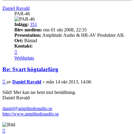
Daniel Ravald
PAR-46
Inlägg:
351
Blev medlem:
ons 01 okt 2008, 22:35
Presentation:
Amplitude Audio & HR-AV Produkter AB.
Ort:
Båstad
Kontakt:
Kontakta
Daniel
Webbplats
Ravald
Re: Svart högtalarfärg
Inlägg
av
Daniel Ravald
»
mån 14 okt 2013, 14:06
Såld! Mer kan tas hem mot beställning.
Daniel Ravald
daniel@amplitudeaudio.se
http://www.amplitudeaudio.se
Upp