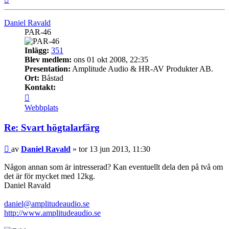
Daniel Ravald
PAR-46
Inlägg:
351
Blev medlem:
ons 01 okt 2008, 22:35
Presentation:
Amplitude Audio & HR-AV Produkter AB.
Ort:
Båstad
Kontakt:
Kontakta
Daniel
Webbplats
Ravald
Re: Svart högtalarfärg
Inlägg
av
Daniel Ravald
»
tor 13 jun 2013, 11:30
Någon annan som är intresserad? Kan eventuellt dela den på två om
det är för mycket med 12kg.
Daniel Ravald
daniel@amplitudeaudio.se
http://www.amplitudeaudio.se