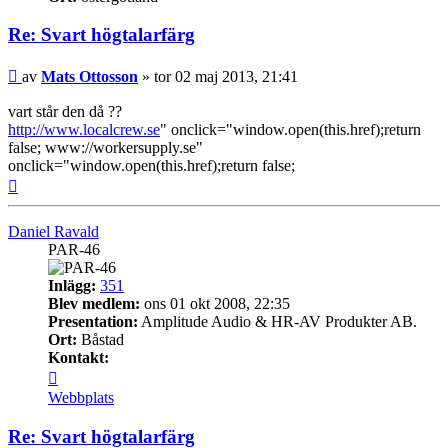
Re: Svart högtalarfärg
Inlägg
av
Mats Ottosson
»
tor 02 maj 2013, 21:41
vart står den då ??
http://www.localcrew.se
" onclick="window.open(this.href);return
false; www://workersupply.se"
onclick="window.open(this.href);return false;
Upp
Daniel Ravald
PAR-46
Inlägg:
351
Blev medlem:
ons 01 okt 2008, 22:35
Presentation:
Amplitude Audio & HR-AV Produkter AB.
Ort:
Båstad
Kontakt:
Kontakta
Daniel
Webbplats
Ravald
Re: Svart högtalarfärg