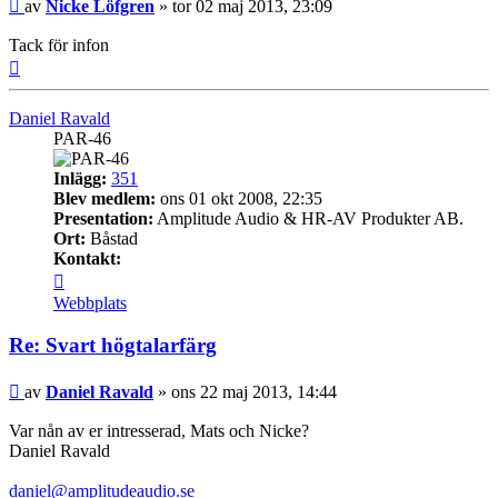
Inlägg
av
Nicke Löfgren
»
tor 02 maj 2013, 23:09
Tack för infon
Upp
Daniel Ravald
PAR-46
Inlägg:
351
Blev medlem:
ons 01 okt 2008, 22:35
Presentation:
Amplitude Audio & HR-AV Produkter AB.
Ort:
Båstad
Kontakt:
Kontakta
Daniel
Webbplats
Ravald
Re: Svart högtalarfärg
Inlägg
av
Daniel Ravald
»
ons 22 maj 2013, 14:44
Var nån av er intresserad, Mats och Nicke?
Daniel Ravald
daniel@amplitudeaudio.se