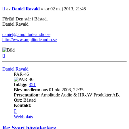
Inlägg
av
Daniel Ravald
»
tor 02 maj 2013, 21:46
Förlåt! Den står i Båstad.
Daniel Ravald
daniel@amplitudeaudio.se
http://www.amplitudeaudio.se
Upp
Daniel Ravald
PAR-46
Inlägg:
351
Blev medlem:
ons 01 okt 2008, 22:35
Presentation:
Amplitude Audio & HR-AV Produkter AB.
Ort:
Båstad
Kontakt:
Kontakta
Daniel
Webbplats
Ravald
Re: Svart högtalarfärg