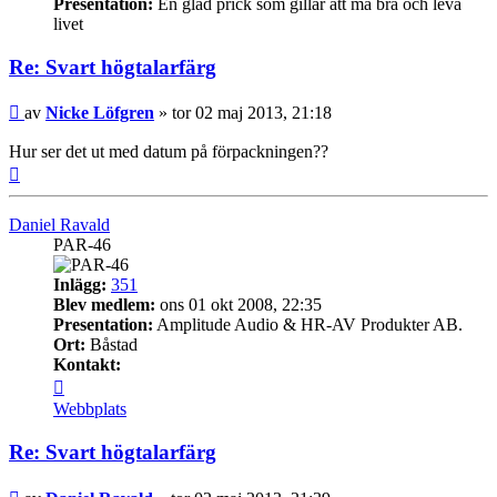
Presentation:
En glad prick som gillar att må bra och leva
livet
Re: Svart högtalarfärg
Inlägg
av
Nicke Löfgren
»
tor 02 maj 2013, 21:18
Hur ser det ut med datum på förpackningen??
Upp
Daniel Ravald
PAR-46
Inlägg:
351
Blev medlem:
ons 01 okt 2008, 22:35
Presentation:
Amplitude Audio & HR-AV Produkter AB.
Ort:
Båstad
Kontakt:
Kontakta
Daniel
Webbplats
Ravald
Re: Svart högtalarfärg
Inlägg