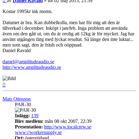
av
Daniel Ravald
»
tor 02 maj 2013, 21:39
Kostar 1995kr ink moms.
Datumet är bra. Kan dubbelkolla, men har för mig att den är
tillverkad i december. Inköpt i jan/feb. Inga problem att använda
även om den gått ut, om du är orolig att 12kg är för mycket. Jag har
använt utgången färg med lyckat resultat. Så länge den inte luktar...
men som sagt, den är fräsh och oöppnad.
Daniel Ravald
daniel@amplitudeaudio.se
http://www.amplitudeaudio.se
Upp
Mats Ottosson
PAR-30
Inlägg:
139
Blev medlem:
mån 08 okt 2007, 22:39
Presentation:
http://www.localcrew.se
www://workersupply.se
Ort:
östergötland