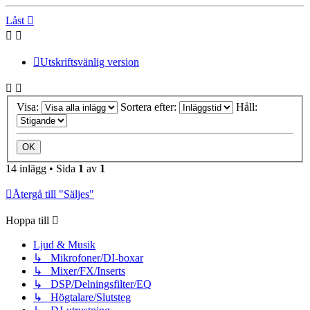
Låst
Utskriftsvänlig version
Visa:
Sortera efter:
Håll:
14 inlägg • Sida
1
av
1
Återgå till "Säljes"
Hoppa till
Ljud & Musik
↳ Mikrofoner/DI-boxar
↳ Mixer/FX/Inserts
↳ DSP/Delningsfilter/EQ
↳ Högtalare/Slutsteg