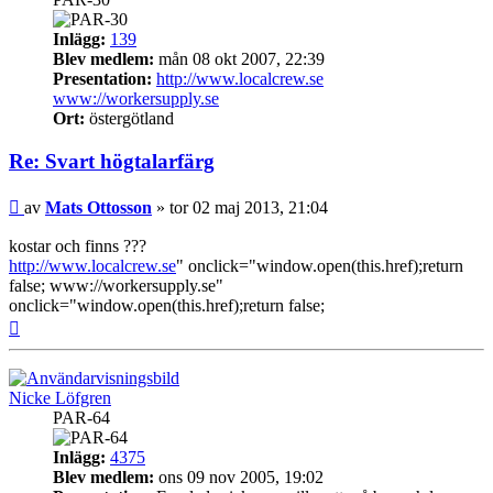
Inlägg:
139
Blev medlem:
mån 08 okt 2007, 22:39
Presentation:
http://www.localcrew.se
www://workersupply.se
Ort:
östergötland
Re: Svart högtalarfärg
Inlägg
av
Mats Ottosson
»
tor 02 maj 2013, 21:04
kostar och finns ???
http://www.localcrew.se
" onclick="window.open(this.href);return
false; www://workersupply.se"
onclick="window.open(this.href);return false;
Upp
Nicke Löfgren
PAR-64
Inlägg:
4375
Blev medlem:
ons 09 nov 2005, 19:02