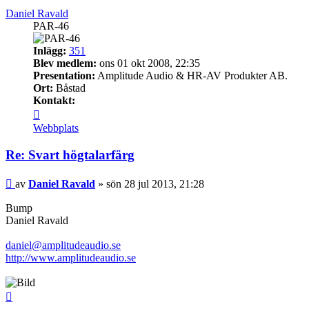
Daniel Ravald
PAR-46
Inlägg:
351
Blev medlem:
ons 01 okt 2008, 22:35
Presentation:
Amplitude Audio & HR-AV Produkter AB.
Ort:
Båstad
Kontakt:
Kontakta
Daniel
Webbplats
Ravald
Re: Svart högtalarfärg
Inlägg
av
Daniel Ravald
»
sön 28 jul 2013, 21:28
Bump
Daniel Ravald
daniel@amplitudeaudio.se
http://www.amplitudeaudio.se
Upp