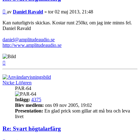
Inlägg
av
Daniel Ravald
»
tor 02 maj 2013, 21:48
Kan naturligtvis skickas. Kostar runt 250kr, om jag inte minns fel.
Daniel Ravald
daniel@amplitudeaudio.se
http://www.amplitudeaudio.se
Upp
Nicke Löfgren
PAR-64
Inlägg:
4375
Blev medlem:
ons 09 nov 2005, 19:02
Presentation:
En glad prick som gillar att må bra och leva
livet
Re: Svart högtalarfärg