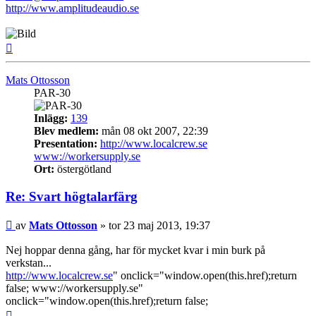
http://www.amplitudeaudio.se
Upp
Mats Ottosson
PAR-30
Inlägg:
139
Blev medlem:
mån 08 okt 2007, 22:39
Presentation:
http://www.localcrew.se
www://workersupply.se
Ort:
östergötland
Re: Svart högtalarfärg
Inlägg
av
Mats Ottosson
»
tor 23 maj 2013, 19:37
Nej hoppar denna gång, har för mycket kvar i min burk på
verkstan...
http://www.localcrew.se
" onclick="window.open(this.href);return
false; www://workersupply.se"
onclick="window.open(this.href);return false;
Upp