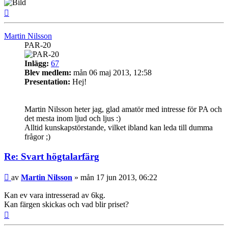
Upp
Martin Nilsson
PAR-20
Inlägg:
67
Blev medlem:
mån 06 maj 2013, 12:58
Presentation:
Hej!
Martin Nilsson heter jag, glad amatör med intresse för PA och
det mesta inom ljud och ljus :)
Alltid kunskapstörstande, vilket ibland kan leda till dumma
frågor ;)
Re: Svart högtalarfärg
Inlägg
av
Martin Nilsson
»
mån 17 jun 2013, 06:22
Kan ev vara intresserad av 6kg.
Kan färgen skickas och vad blir priset?
Upp