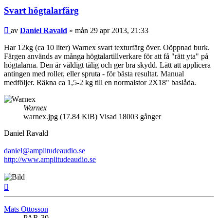
Svart högtalarfärg
Inlägg
av
Daniel Ravald
»
mån 29 apr 2013, 21:33
Har 12kg (ca 10 liter) Warnex svart texturfärg över. Oöppnad burk.
Färgen används av många högtalartillverkare för att få "rätt yta" på
högtalarna. Den är väldigt tålig och ger bra skydd. Lätt att applicera
antingen med roller, eller spruta - för bästa resultat. Manual
medföljer. Räkna ca 1,5-2 kg till en normalstor 2X18" baslåda.
Warnex
warnex.jpg (17.84 KiB) Visad 18003 gånger
Daniel Ravald
daniel@amplitudeaudio.se
http://www.amplitudeaudio.se
Upp
Mats Ottosson
PAR-30