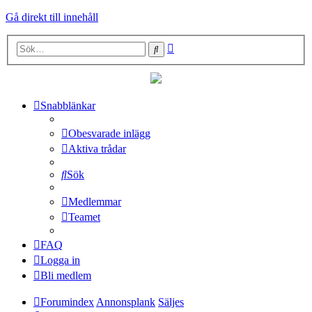
Gå direkt till innehåll
Avancerad
Sök
sökning
Snabblänkar
Obesvarade inlägg
Aktiva trådar
Sök
Medlemmar
Teamet
FAQ
Logga in
Bli medlem
Forumindex
Annonsplank
Säljes