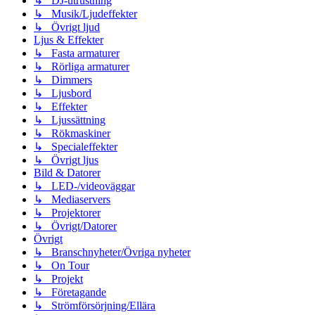
↳ DJ-utrustning
↳ Musik/Ljudeffekter
↳ Övrigt ljud
Ljus & Effekter
↳ Fasta armaturer
↳ Rörliga armaturer
↳ Dimmers
↳ Ljusbord
↳ Effekter
↳ Ljussättning
↳ Rökmaskiner
↳ Specialeffekter
↳ Övrigt ljus
Bild & Datorer
↳ LED-/videoväggar
↳ Mediaservers
↳ Projektorer
↳ Övrigt/Datorer
Övrigt
↳ Branschnyheter/Övriga nyheter
↳ On Tour
↳ Projekt
↳ Företagande
↳ Strömförsörjning/Ellära