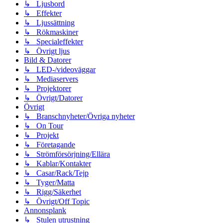
↳ Ljusbord
↳ Effekter
↳ Ljussättning
↳ Rökmaskiner
↳ Specialeffekter
↳ Övrigt ljus
Bild & Datorer
↳ LED-/videoväggar
↳ Mediaservers
↳ Projektorer
↳ Övrigt/Datorer
Övrigt
↳ Branschnyheter/Övriga nyheter
↳ On Tour
↳ Projekt
↳ Företagande
↳ Strömförsörjning/Ellära
↳ Kablar/Kontakter
↳ Casar/Rack/Tejp
↳ Tyger/Matta
↳ Rigg/Säkerhet
↳ Övrigt/Off Topic
Annonsplank
↳ Stulen utrustning