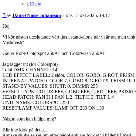
Citera
Inlägg
av
Daniel Noise Johansson
»
ons 15 okt 2025, 19:17
Hej,
Vi kör nästan uteslutande vårt ljus i stand-alone när vi är ute men tänk
Mishmash"
Gäller Robe Colorspot 250AT och Colorwash 250AT
Jag lägger in: (för Colorspot)
Total DMX CHANNEL: 14
LCD EFFECT LABEL: 2 sidor, COLOR, GOBO, G-ROT, PRISM
INTERNAL PATCH: COLOR 7, GOBO 8, G-ROT 9, PRISM 10, P
STAND-BY VALUES: SHUTR 0, DIMMR 255
EFFECT TYPE: COLOR EFF, GOBO EFF, G-ROT EFF, PRISM 
HEAD PATCH: PAN H 1 PAN L 2, TILT H 3, TILT L 4
UNIT NAME: COLORSPOT250
RESET/LAMP VALUES: LAMP OFF 230 ON 130
Någon som kan hjälpa mig?
Blir inte klok på detta...
Kanske skulle se sig om efter något enklare för det vi håller på med.