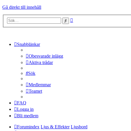
Gå direkt till innehåll
Avancerad
Sök
sökning
Snabblänkar
Obesvarade inlägg
Aktiva trådar
Sök
Medlemmar
Teamet
FAQ
Logga in
Bli medlem
Forumindex
Ljus & Effekter
Ljusbord