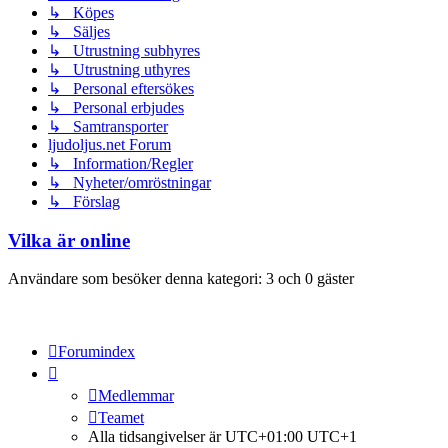
↳ Köpes
↳ Säljes
↳ Utrustning subhyres
↳ Utrustning uthyres
↳ Personal eftersökes
↳ Personal erbjudes
↳ Samtransporter
ljudoljus.net Forum
↳ Information/Regler
↳ Nyheter/omröstningar
↳ Förslag
Vilka är online
Användare som besöker denna kategori: 3 och 0 gäster
Forumindex
Medlemmar
Teamet
Alla tidsangivelser är UTC+01:00 UTC+1