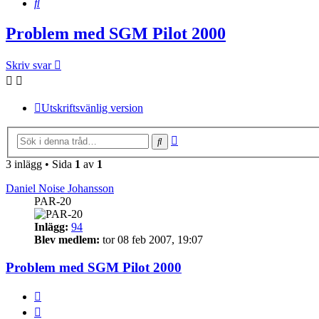
Sök
Problem med SGM Pilot 2000
Skriv svar
Utskriftsvänlig version
Avancerad
Sök
sökning
3 inlägg • Sida
1
av
1
Daniel Noise Johansson
PAR-20
Inlägg:
94
Blev medlem:
tor 08 feb 2007, 19:07
Problem med SGM Pilot 2000
Citera