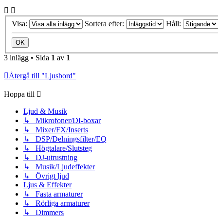
Visa:
Sortera efter:
Håll:
3 inlägg • Sida
1
av
1
Återgå till "Ljusbord"
Hoppa till
Ljud & Musik
↳ Mikrofoner/DI-boxar
↳ Mixer/FX/Inserts
↳ DSP/Delningsfilter/EQ
↳ Högtalare/Slutsteg
↳ DJ-utrustning
↳ Musik/Ljudeffekter
↳ Övrigt ljud
Ljus & Effekter
↳ Fasta armaturer
↳ Rörliga armaturer
↳ Dimmers