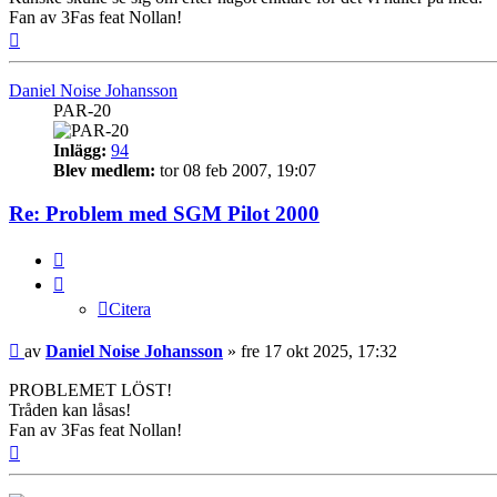
Fan av 3Fas feat Nollan!
Upp
Daniel Noise Johansson
PAR-20
Inlägg:
94
Blev medlem:
tor 08 feb 2007, 19:07
Re: Problem med SGM Pilot 2000
Citera
Citera
Inlägg
av
Daniel Noise Johansson
»
fre 17 okt 2025, 17:32
PROBLEMET LÖST!
Tråden kan låsas!
Fan av 3Fas feat Nollan!
Upp