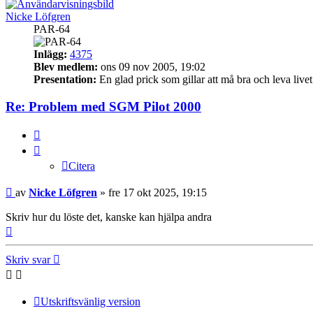
Nicke Löfgren
PAR-64
Inlägg:
4375
Blev medlem:
ons 09 nov 2005, 19:02
Presentation:
En glad prick som gillar att må bra och leva livet
Re: Problem med SGM Pilot 2000
Citera
Citera
Inlägg
av
Nicke Löfgren
»
fre 17 okt 2025, 19:15
Skriv hur du löste det, kanske kan hjälpa andra
Upp
Skriv svar
Utskriftsvänlig version