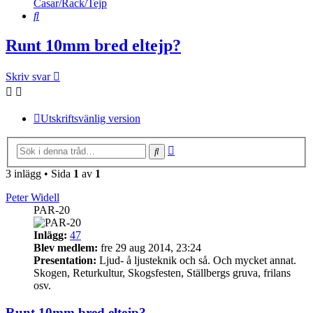
Casar/Rack/Tejp
Sök
Runt 10mm bred eltejp?
Skriv svar
Utskriftsvänlig version
Avancerad
Sök
sökning
3 inlägg • Sida
1
av
1
Peter Widell
PAR-20
Inlägg:
47
Blev medlem:
fre 29 aug 2014, 23:24
Presentation:
Ljud- å ljusteknik och så. Och mycket annat.
Skogen, Returkultur, Skogsfesten, Ställbergs gruva, frilans
osv.
Runt 10mm bred eltejp?