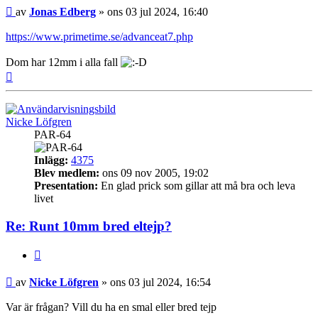
Inlägg
av
Jonas Edberg
»
ons 03 jul 2024, 16:40
https://www.primetime.se/advanceat7.php
Dom har 12mm i alla fall
Upp
Nicke Löfgren
PAR-64
Inlägg:
4375
Blev medlem:
ons 09 nov 2005, 19:02
Presentation:
En glad prick som gillar att må bra och leva
livet
Re: Runt 10mm bred eltejp?
Citera
Inlägg
av
Nicke Löfgren
»
ons 03 jul 2024, 16:54
Var är frågan? Vill du ha en smal eller bred tejp