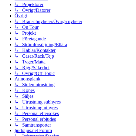
↳ Projektorer
↳ Övrigt/Datorer
Övrigt
↳ Branschnyheter/Övriga nyheter
↳ On Tour
↳ Projekt
↳ Företagande
↳ Strömförsörjning/Ellära
↳ Kablar/Kontakter
↳ Casar/Rack/Tejp
↳ Tyger/Matta
↳ Rigg/Säkerhet
↳ Övrigt/Off Topic
Annonsplank
↳ Stulen utrustning
↳ Köpes
↳ Säljes
↳ Utrustning subhyres
↳ Utrustning uthyres
↳ Personal eftersökes
↳ Personal erbjudes
↳ Samtransporter
ljudoljus.net Forum