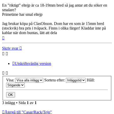
En ”riktigt” eltejp är ca 18-19mm bred så jag antar att du söker en
smalare?
Primetime har smal eltejp
Jag brukar köpa på ClasOlsson. Dom har en som är 15mm bred
(stockvik) bra pris i tvåpack. Finns i olika färger! Kladdar inte på
kablar när dom buntas, lätt att dela
Upp
Skriv svar
Utskriftsvänlig version
Visa:
Sortera efter:
Håll:
3 inlägg • Sida
1
av
1
Återgå till "Casar/Rack/Tejp"