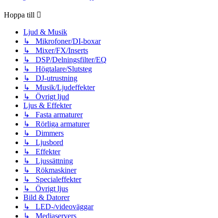
Hoppa till
Ljud & Musik
↳ Mikrofoner/DI-boxar
↳ Mixer/FX/Inserts
↳ DSP/Delningsfilter/EQ
↳ Högtalare/Slutsteg
↳ DJ-utrustning
↳ Musik/Ljudeffekter
↳ Övrigt ljud
Ljus & Effekter
↳ Fasta armaturer
↳ Rörliga armaturer
↳ Dimmers
↳ Ljusbord
↳ Effekter
↳ Ljussättning
↳ Rökmaskiner
↳ Specialeffekter
↳ Övrigt ljus
Bild & Datorer
↳ LED-/videoväggar
↳ Mediaservers