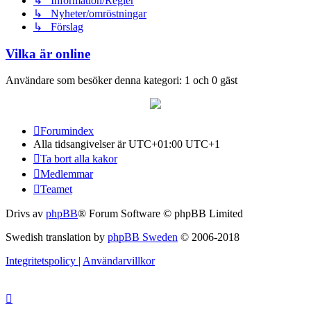
↳ Information/Regler
↳ Nyheter/omröstningar
↳ Förslag
Vilka är online
Användare som besöker denna kategori: 1 och 0 gäst
Forumindex
Alla tidsangivelser är UTC+01:00 UTC+1
Ta bort alla kakor
Medlemmar
Teamet
Drivs av
phpBB
® Forum Software © phpBB Limited
Swedish translation by
phpBB Sweden
© 2006-2018
Integritetspolicy
|
Användarvillkor