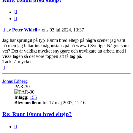
Citera
Inlägg
av
Peter Widell
»
ons 03 jul 2024, 13:37
Jag har sprungit på typ 10mm bred eltejp på några scener jag varit
på men jag hittar inte någonstans på på www i Sverige. Någon som
vet? Det är väldigt mycket snyggare och trevligare att arbeta med i
vissa lägen så det vore toppen att få tag på.
Tack så mycket.
Upp
Jonas Edberg
PAR-30
Inlägg:
155
Blev medlem:
tor 17 maj 2007, 12:16
Re: Runt 10mm bred eltejp?
Citera