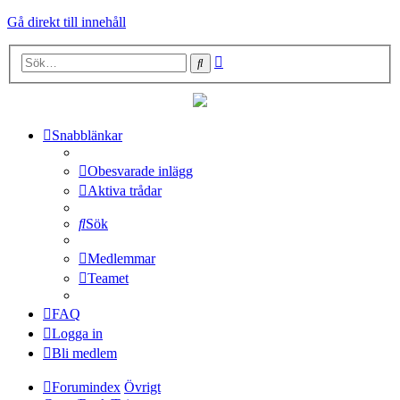
Gå direkt till innehåll
Avancerad
Sök
sökning
Snabblänkar
Obesvarade inlägg
Aktiva trådar
Sök
Medlemmar
Teamet
FAQ
Logga in
Bli medlem
Forumindex
Övrigt