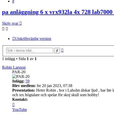
Sök
pa anläggning 6 x vrx932la 4x 728 lab700
Skriv svar
Utskriftsvänlig version
Avancerad
Sök
sökning
1 inlägg • Sida
1
av
1
Robin Larsson
PAR-20
Inlägg:
59
Blev medlem:
fre 20 jan 2023, 07:38
Presentation:
Heter Robin , bor i Laholm älskar ljud , har lite 
och srx högtalare och spelar för skoj skull som hobby!
Kontakt:
Kontakta
Robin
YouTube
Larsson