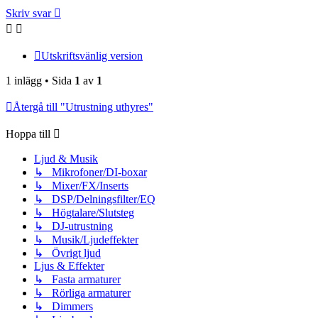
Skriv svar
Utskriftsvänlig version
1 inlägg • Sida
1
av
1
Återgå till "Utrustning uthyres"
Hoppa till
Ljud & Musik
↳ Mikrofoner/DI-boxar
↳ Mixer/FX/Inserts
↳ DSP/Delningsfilter/EQ
↳ Högtalare/Slutsteg
↳ DJ-utrustning
↳ Musik/Ljudeffekter
↳ Övrigt ljud
Ljus & Effekter
↳ Fasta armaturer
↳ Rörliga armaturer
↳ Dimmers