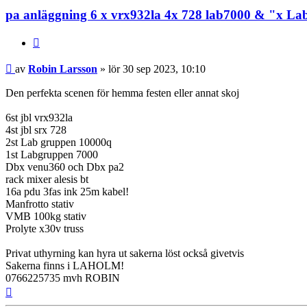
pa anläggning 6 x vrx932la 4x 728 lab7000 & "x La
Citera
Inlägg
av
Robin Larsson
»
lör 30 sep 2023, 10:10
Den perfekta scenen för hemma festen eller annat skoj
6st jbl vrx932la
4st jbl srx 728
2st Lab gruppen 10000q
1st Labgruppen 7000
Dbx venu360 och Dbx pa2
rack mixer alesis bt
16a pdu 3fas ink 25m kabel!
Manfrotto stativ
VMB 100kg stativ
Prolyte x30v truss
Privat uthyrning kan hyra ut sakerna löst också givetvis
Sakerna finns i LAHOLM!
0766225735 mvh ROBIN
Upp