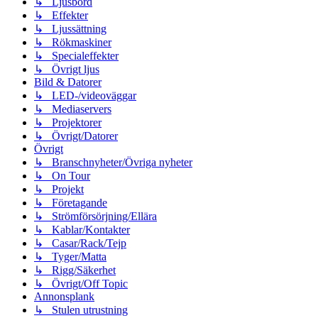
↳ Ljusbord
↳ Effekter
↳ Ljussättning
↳ Rökmaskiner
↳ Specialeffekter
↳ Övrigt ljus
Bild & Datorer
↳ LED-/videoväggar
↳ Mediaservers
↳ Projektorer
↳ Övrigt/Datorer
Övrigt
↳ Branschnyheter/Övriga nyheter
↳ On Tour
↳ Projekt
↳ Företagande
↳ Strömförsörjning/Ellära
↳ Kablar/Kontakter
↳ Casar/Rack/Tejp
↳ Tyger/Matta
↳ Rigg/Säkerhet
↳ Övrigt/Off Topic
Annonsplank
↳ Stulen utrustning