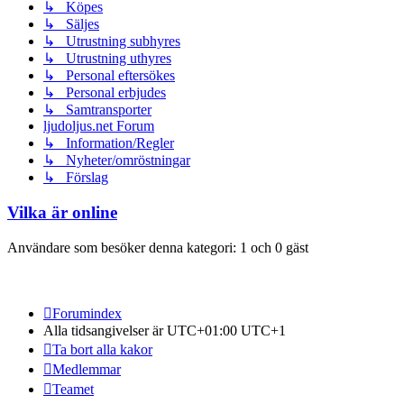
↳ Köpes
↳ Säljes
↳ Utrustning subhyres
↳ Utrustning uthyres
↳ Personal eftersökes
↳ Personal erbjudes
↳ Samtransporter
ljudoljus.net Forum
↳ Information/Regler
↳ Nyheter/omröstningar
↳ Förslag
Vilka är online
Användare som besöker denna kategori: 1 och 0 gäst
Forumindex
Alla tidsangivelser är UTC+01:00 UTC+1
Ta bort alla kakor
Medlemmar
Teamet