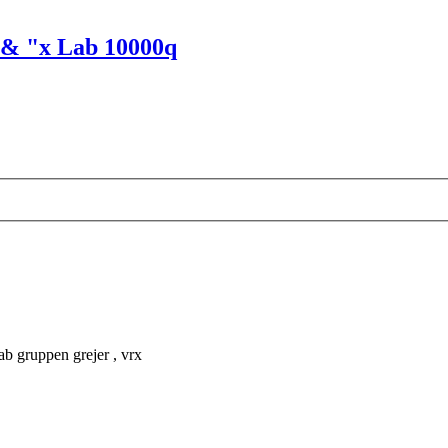
0 & "x Lab 10000q
lab gruppen grejer , vrx