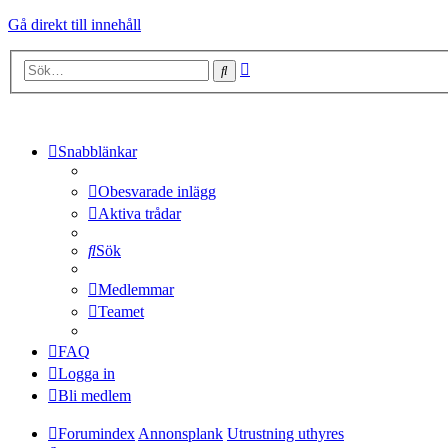
Gå direkt till innehåll
Avancerad
Sök
sökning
Snabblänkar
Obesvarade inlägg
Aktiva trådar
Sök
Medlemmar
Teamet
FAQ
Logga in
Bli medlem
Forumindex
Annonsplank
Utrustning uthyres