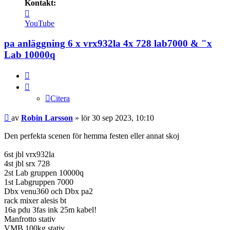
Kontakt:
Kontakta
Robin
YouTube
Larsson
pa anläggning 6 x vrx932la 4x 728 lab7000 & "x
Lab 10000q
Citera
Citera
Inlägg
av
Robin Larsson
»
lör 30 sep 2023, 10:10
Den perfekta scenen för hemma festen eller annat skoj
6st jbl vrx932la
4st jbl srx 728
2st Lab gruppen 10000q
1st Labgruppen 7000
Dbx venu360 och Dbx pa2
rack mixer alesis bt
16a pdu 3fas ink 25m kabel!
Manfrotto stativ
VMB 100kg stativ