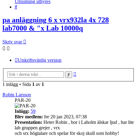
Utrustning uthyres
Sök
pa anläggning 6 x vrx932la 4x 728
lab7000 & "x Lab 10000q
Skriv svar
Utskriftsvänlig version
Avancerad
Sök
sökning
1 inlägg • Sida
1
av
1
Robin Larsson
PAR-20
Inlägg:
59
Blev medlem:
fre 20 jan 2023, 07:38
Presentation:
Heter Robin , bor i Laholm älskar ljud , har lite
lab gruppen grejer , vrx
och srx högtalare och spelar för skoj skull som hobby!