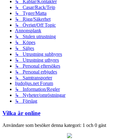
↳ Kablar/Kontakter
↳ Casar/Rack/Tejp
↳ Tyger/Matta
↳ Rigg/Säkerhet
↳ Övrigt/Off Topic
Annonsplank
↳ Stulen utrustning
↳ Köpes
↳ Säljes
↳ Utrustning subhyres
↳ Utrustning uthyres
↳ Personal eftersökes
↳ Personal erbjudes
↳ Samtransporter
ljudoljus.net Forum
↳ Information/Regler
↳ Nyheter/omröstningar
↳ Förslag
Vilka är online
Användare som besöker denna kategori: 1 och 0 gäst