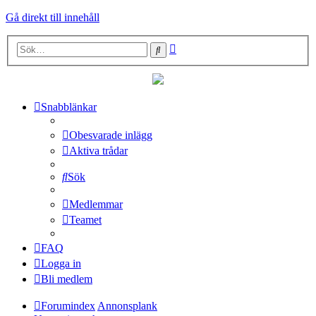
Gå direkt till innehåll
Avancerad
Sök
sökning
Snabblänkar
Obesvarade inlägg
Aktiva trådar
Sök
Medlemmar
Teamet
FAQ
Logga in
Bli medlem
Forumindex
Annonsplank