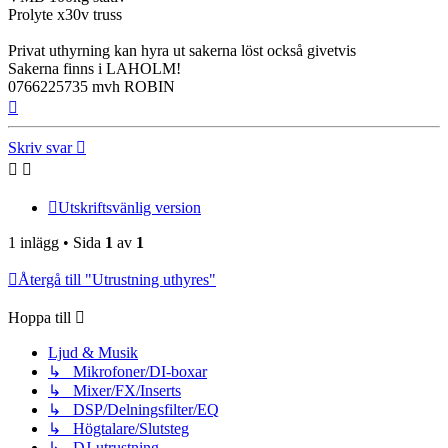
Prolyte x30v truss
Privat uthyrning kan hyra ut sakerna löst också givetvis
Sakerna finns i LAHOLM!
0766225735 mvh ROBIN
Upp
Skriv svar
Utskriftsvänlig version
1 inlägg • Sida
1
av
1
Återgå till "Utrustning uthyres"
Hoppa till
Ljud & Musik
↳ Mikrofoner/DI-boxar
↳ Mixer/FX/Inserts
↳ DSP/Delningsfilter/EQ
↳ Högtalare/Slutsteg
↳ DJ-utrustning