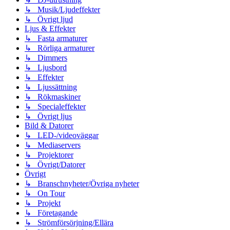
↳ Musik/Ljudeffekter
↳ Övrigt ljud
Ljus & Effekter
↳ Fasta armaturer
↳ Rörliga armaturer
↳ Dimmers
↳ Ljusbord
↳ Effekter
↳ Ljussättning
↳ Rökmaskiner
↳ Specialeffekter
↳ Övrigt ljus
Bild & Datorer
↳ LED-/videoväggar
↳ Mediaservers
↳ Projektorer
↳ Övrigt/Datorer
Övrigt
↳ Branschnyheter/Övriga nyheter
↳ On Tour
↳ Projekt
↳ Företagande
↳ Strömförsörjning/Ellära