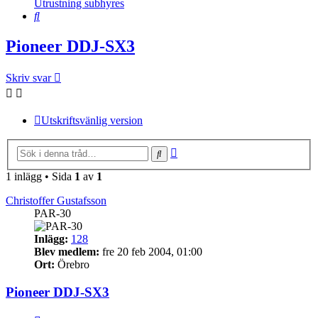
Utrustning subhyres
Sök
Pioneer DDJ-SX3
Skriv svar
Utskriftsvänlig version
Avancerad
Sök
sökning
1 inlägg • Sida
1
av
1
Christoffer Gustafsson
PAR-30
Inlägg:
128
Blev medlem:
fre 20 feb 2004, 01:00
Ort:
Örebro
Pioneer DDJ-SX3