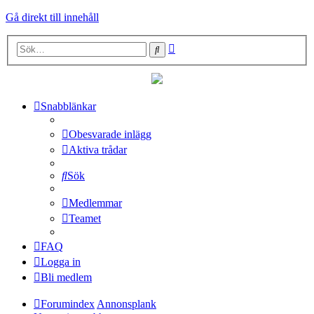
Gå direkt till innehåll
Avancerad
Sök
sökning
Snabblänkar
Obesvarade inlägg
Aktiva trådar
Sök
Medlemmar
Teamet
FAQ
Logga in
Bli medlem
Forumindex
Annonsplank