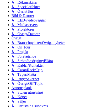
↳ Rökmaskiner
↳ Specialeffekter
↳ Övrigt ljus
Bild & Datorer
↳ LED-/videoväggar
↳ Mediaservers
↳ Projektorer
↳ Övrigt/Datorer
Övrigt
↳ Branschnyheter/Övriga nyheter
↳ On Tour
↳ Projekt
↳ Företagande
↳ Strömförsörjning/Ellära
↳ Kablar/Kontakter
↳ Casar/Rack/Tejp
↳ Tyger/Matta
↳ Rigg/Säkerhet
↳ Övrigt/Off Topic
Annonsplank
↳ Stulen utrustning
↳ Köpes
↳ Säljes
↳ Utrustning subhyres