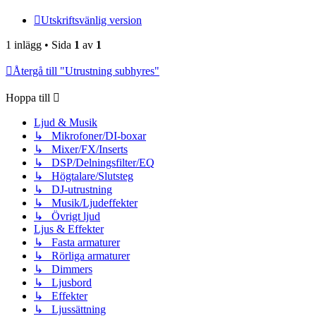
Utskriftsvänlig version
1 inlägg • Sida
1
av
1
Återgå till "Utrustning subhyres"
Hoppa till
Ljud & Musik
↳ Mikrofoner/DI-boxar
↳ Mixer/FX/Inserts
↳ DSP/Delningsfilter/EQ
↳ Högtalare/Slutsteg
↳ DJ-utrustning
↳ Musik/Ljudeffekter
↳ Övrigt ljud
Ljus & Effekter
↳ Fasta armaturer
↳ Rörliga armaturer
↳ Dimmers
↳ Ljusbord
↳ Effekter
↳ Ljussättning