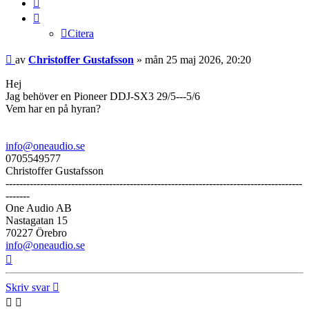
Citera
Citera
Inlägg
av
Christoffer Gustafsson
»
mån 25 maj 2026, 20:20
Hej
Jag behöver en Pioneer DDJ-SX3 29/5---5/6
Vem har en på hyran?
info@oneaudio.se
0705549577
Christoffer Gustafsson
--------------------------------------------------------------------------------------
-------
One Audio AB
Nastagatan 15
70227 Örebro
info@oneaudio.se
Upp
Skriv svar