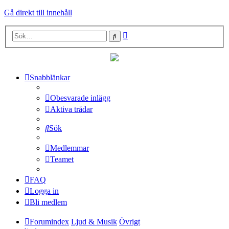
Gå direkt till innehåll
Avancerad
Sök
sökning
Snabblänkar
Obesvarade inlägg
Aktiva trådar
Sök
Medlemmar
Teamet
FAQ
Logga in
Bli medlem
Forumindex
Ljud & Musik
Övrigt