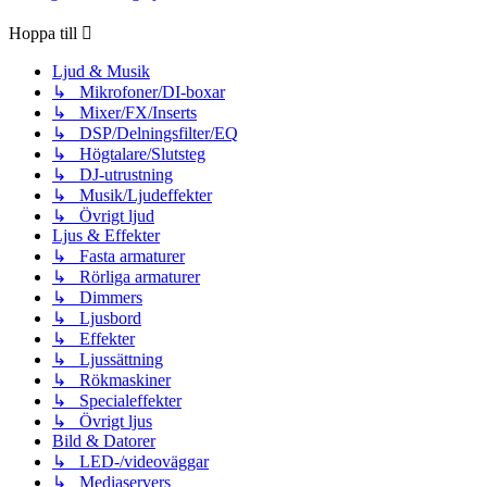
Hoppa till
Ljud & Musik
↳ Mikrofoner/DI-boxar
↳ Mixer/FX/Inserts
↳ DSP/Delningsfilter/EQ
↳ Högtalare/Slutsteg
↳ DJ-utrustning
↳ Musik/Ljudeffekter
↳ Övrigt ljud
Ljus & Effekter
↳ Fasta armaturer
↳ Rörliga armaturer
↳ Dimmers
↳ Ljusbord
↳ Effekter
↳ Ljussättning
↳ Rökmaskiner
↳ Specialeffekter
↳ Övrigt ljus
Bild & Datorer
↳ LED-/videoväggar
↳ Mediaservers