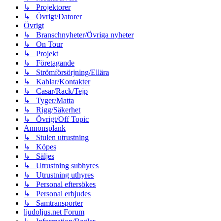
↳ Projektorer
↳ Övrigt/Datorer
Övrigt
↳ Branschnyheter/Övriga nyheter
↳ On Tour
↳ Projekt
↳ Företagande
↳ Strömförsörjning/Ellära
↳ Kablar/Kontakter
↳ Casar/Rack/Tejp
↳ Tyger/Matta
↳ Rigg/Säkerhet
↳ Övrigt/Off Topic
Annonsplank
↳ Stulen utrustning
↳ Köpes
↳ Säljes
↳ Utrustning subhyres
↳ Utrustning uthyres
↳ Personal eftersökes
↳ Personal erbjudes
↳ Samtransporter
ljudoljus.net Forum