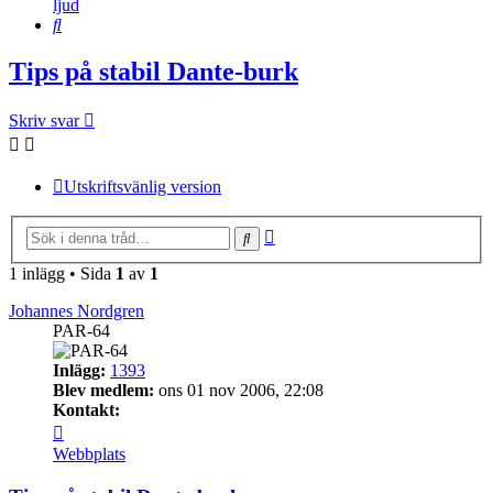
ljud
Sök
Tips på stabil Dante-burk
Skriv svar
Utskriftsvänlig version
Avancerad
Sök
sökning
1 inlägg • Sida
1
av
1
Johannes Nordgren
PAR-64
Inlägg:
1393
Blev medlem:
ons 01 nov 2006, 22:08
Kontakt:
Kontakta
Johannes
Webbplats
Nordgren