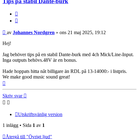
Tips på stabil Dante-burk
Citera
Inlägg
av
Johannes Nordgren
»
ons 21 maj 2025, 19:12
Hej!
Jag behöver tips på en stabil Dante-burk med 4ch Mick/Line-Input.
Inga outputs behövs.48V är en bonus.
Hade hoppats hitta nåt billigare än RDL på 13-14000:- i listpris.
We make good music sound great!
Upp
Skriv svar
Utskriftsvänlig version
1 inlägg • Sida
1
av
1
Återgå till "Övrigt ljud"