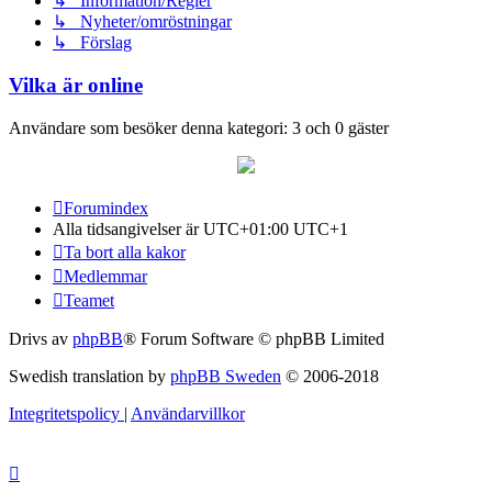
↳ Information/Regler
↳ Nyheter/omröstningar
↳ Förslag
Vilka är online
Användare som besöker denna kategori: 3 och 0 gäster
Forumindex
Alla tidsangivelser är UTC+01:00 UTC+1
Ta bort alla kakor
Medlemmar
Teamet
Drivs av
phpBB
® Forum Software © phpBB Limited
Swedish translation by
phpBB Sweden
© 2006-2018
Integritetspolicy
|
Användarvillkor