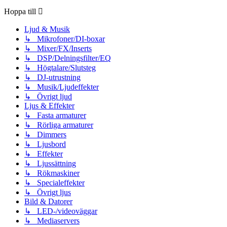
Hoppa till
Ljud & Musik
↳ Mikrofoner/DI-boxar
↳ Mixer/FX/Inserts
↳ DSP/Delningsfilter/EQ
↳ Högtalare/Slutsteg
↳ DJ-utrustning
↳ Musik/Ljudeffekter
↳ Övrigt ljud
Ljus & Effekter
↳ Fasta armaturer
↳ Rörliga armaturer
↳ Dimmers
↳ Ljusbord
↳ Effekter
↳ Ljussättning
↳ Rökmaskiner
↳ Specialeffekter
↳ Övrigt ljus
Bild & Datorer
↳ LED-/videoväggar
↳ Mediaservers