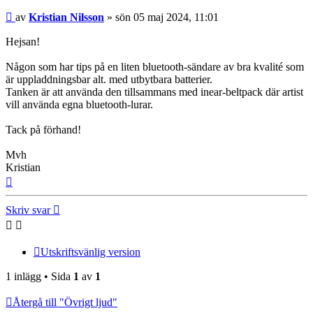
Inlägg
av
Kristian Nilsson
»
sön 05 maj 2024, 11:01
Hejsan!
Någon som har tips på en liten bluetooth-sändare av bra kvalité som
är uppladdningsbar alt. med utbytbara batterier.
Tanken är att använda den tillsammans med inear-beltpack där artist
vill använda egna bluetooth-lurar.
Tack på förhand!
Mvh
Kristian
Upp
Skriv svar
Utskriftsvänlig version
1 inlägg • Sida
1
av
1
Återgå till "Övrigt ljud"