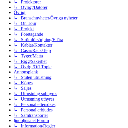
↳ Projektorer
↳ Övrigt/Datorer
Övrigt
↳ Branschnyheter/Övriga nyheter
↳ On Tour
↳ Projekt
↳ Företagande
↳ Strömförsörjning/Ellära
↳ Kablar/Kontakter
↳ Casar/Rack/Tejp
↳ Tyger/Matta
↳ Rigg/Säkerhet
↳ Övrigt/Off Topic
Annonsplank
↳ Stulen utrustning
↳ Köpes
↳ Säljes
↳ Utrustning subhyres
↳ Utrustning uthyres
↳ Personal eftersökes
↳ Personal erbjudes
↳ Samtransporter
ljudoljus.net Forum
↳ Information/Regler