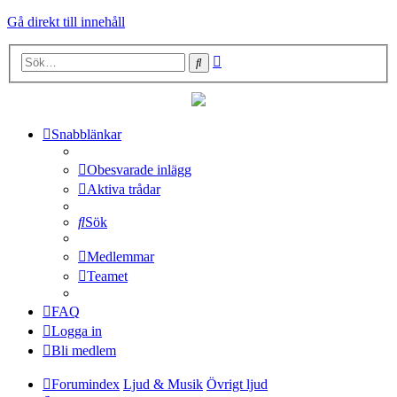
Gå direkt till innehåll
Avancerad
Sök
sökning
Snabblänkar
Obesvarade inlägg
Aktiva trådar
Sök
Medlemmar
Teamet
FAQ
Logga in
Bli medlem
Forumindex
Ljud & Musik
Övrigt ljud