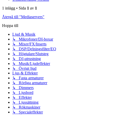
1 inlägg • Sida
1
av
1
Återgå till "Mediaservers"
Hoppa till
Ljud & Musik
↳ Mikrofoner/DI-boxar
↳ Mixer/FX/Inserts
↳ DSP/Delningsfilter/EQ
↳ Högtalare/Slutsteg
↳ DJ-utrustning
↳ Musik/Ljudeffekter
↳ Övrigt ljud
Ljus & Effekter
↳ Fasta armaturer
↳ Rörliga armaturer
↳ Dimmers
↳ Ljusbord
↳ Effekter
↳ Ljussättning
↳ Rökmaskiner
↳ Specialeffekter