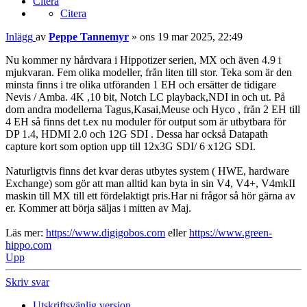
Citera
Citera
Inlägg
av
Peppe Tannemyr
»
ons 19 mar 2025, 22:49
Nu kommer ny hårdvara i Hippotizer serien, MX och även 4.9 i
mjukvaran. Fem olika modeller, från liten till stor. Teka som är den
minsta finns i tre olika utföranden 1 EH och ersätter de tidigare
Nevis / Amba. 4K ,10 bit, Notch LC playback,NDI in och ut. På
dom andra modellerna Tagus,Kasai,Meuse och Hyco , från 2 EH till
4 EH så finns det t.ex nu moduler för output som är utbytbara för
DP 1.4, HDMI 2.0 och 12G SDI . Dessa har också Datapath
capture kort som option upp till 12x3G SDI/ 6 x12G SDI.
Naturligtvis finns det kvar deras utbytes system ( HWE, hardware
Exchange) som gör att man alltid kan byta in sin V4, V4+, V4mkII
maskin till MX till ett fördelaktigt pris.Har ni frågor så hör gärna av
er. Kommer att börja säljas i mitten av Maj.
Läs mer:
https://www.digigobos.com
eller
https://www.green-
hippo.com
Upp
Skriv svar
Utskriftsvänlig version