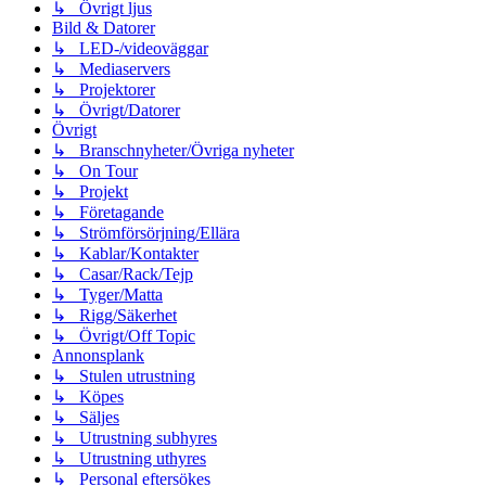
↳ Övrigt ljus
Bild & Datorer
↳ LED-/videoväggar
↳ Mediaservers
↳ Projektorer
↳ Övrigt/Datorer
Övrigt
↳ Branschnyheter/Övriga nyheter
↳ On Tour
↳ Projekt
↳ Företagande
↳ Strömförsörjning/Ellära
↳ Kablar/Kontakter
↳ Casar/Rack/Tejp
↳ Tyger/Matta
↳ Rigg/Säkerhet
↳ Övrigt/Off Topic
Annonsplank
↳ Stulen utrustning
↳ Köpes
↳ Säljes
↳ Utrustning subhyres
↳ Utrustning uthyres
↳ Personal eftersökes