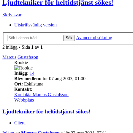
Ljudtekniker för heltidstjänst sökes!
Skriv svar
Utskriftsvänlig version
Avancerad sökning
Sök
2 inlägg • Sida
1
av
1
Marcus Gustafsson
Rookie
Inlägg:
14
Blev medlem:
tor 07 aug 2003, 01:00
Ort:
Eskilstuna
Kontakt:
Kontakta Marcus Gustafsson
Webbplats
Ljudtekniker för heltidstjänst sökes!
Citera
Inlägg
av
Marcus Gustafsson
»
lör 02 mar 2024, 07:11