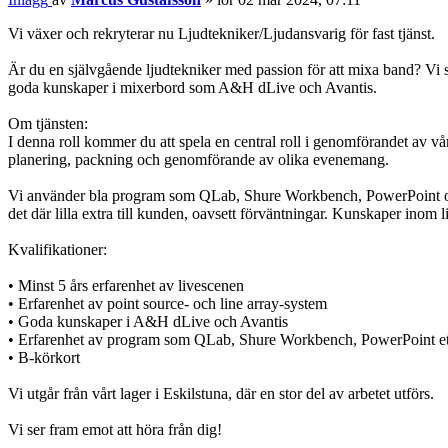
Vi växer och rekryterar nu Ljudtekniker/Ljudansvarig för fast tjänst.
Är du en självgående ljudtekniker med passion för att mixa band? Vi 
goda kunskaper i mixerbord som A&H dLive och Avantis.
Om tjänsten:
I denna roll kommer du att spela en central roll i genomförandet av vå
planering, packning och genomförande av olika evenemang.
Vi använder bla program som QLab, Shure Workbench, PowerPoint och Re
det där lilla extra till kunden, oavsett förväntningar. Kunskaper inom l
Kvalifikationer:
• Minst 5 års erfarenhet av livescenen
• Erfarenhet av point source- och line array-system
• Goda kunskaper i A&H dLive och Avantis
• Erfarenhet av program som QLab, Shure Workbench, PowerPoint et
• B-körkort
Vi utgår från vårt lager i Eskilstuna, där en stor del av arbetet utförs.
Vi ser fram emot att höra från dig!