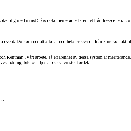
söker dig med minst 5 års dokumenterad erfarenhet från livescenen. Du 
ra event. Du kommer att arbeta med hela processen från kundkontakt till
ntman i vårt arbete, så erfarenhet av dessa system är meriterande. Vi v
ivesändning, bild och ljus är också en stor fördel.
c.