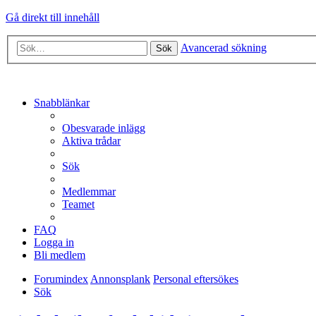
Gå direkt till innehåll
Avancerad sökning
Sök
Snabblänkar
Obesvarade inlägg
Aktiva trådar
Sök
Medlemmar
Teamet
FAQ
Logga in
Bli medlem
Forumindex
Annonsplank
Personal eftersökes
Sök