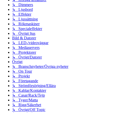
↳ Dimmers
↳ Ljusbord
↳ Effekter
↳ Ljussättning
↳ Rökmaskiner
↳ Specialeffekter
↳ Övrigt ljus
Bild & Datorer
↳ LED-/videoväggar
↳ Mediaservers
↳ Projektorer
↳ Övrigt/Datorer
Övrigt
↳ Branschnyheter/Övriga nyheter
↳ On Tour
↳ Projekt
↳ Företagande
↳ Strömförsörjning/Ellära
↳ Kablar/Kontakter
↳ Casar/Rack/Tejp
↳ Tyger/Matta
↳ Rigg/Säkerhet
↳ Övrigt/Off Topic