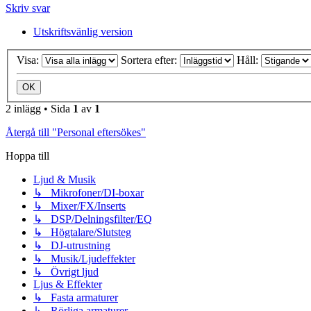
Skriv svar
Utskriftsvänlig version
Visa:
Sortera efter:
Håll:
2 inlägg • Sida
1
av
1
Återgå till "Personal eftersökes"
Hoppa till
Ljud & Musik
↳ Mikrofoner/DI-boxar
↳ Mixer/FX/Inserts
↳ DSP/Delningsfilter/EQ
↳ Högtalare/Slutsteg
↳ DJ-utrustning
↳ Musik/Ljudeffekter
↳ Övrigt ljud
Ljus & Effekter
↳ Fasta armaturer
↳ Rörliga armaturer