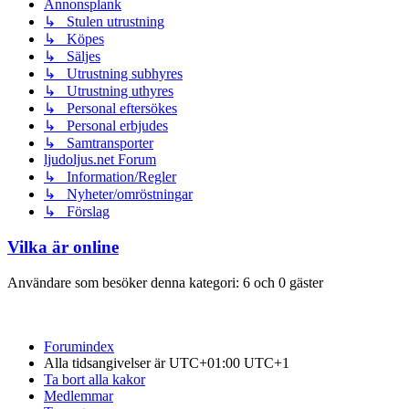
Annonsplank
↳ Stulen utrustning
↳ Köpes
↳ Säljes
↳ Utrustning subhyres
↳ Utrustning uthyres
↳ Personal eftersökes
↳ Personal erbjudes
↳ Samtransporter
ljudoljus.net Forum
↳ Information/Regler
↳ Nyheter/omröstningar
↳ Förslag
Vilka är online
Användare som besöker denna kategori: 6 och 0 gäster
Forumindex
Alla tidsangivelser är UTC+01:00 UTC+1
Ta bort alla kakor
Medlemmar