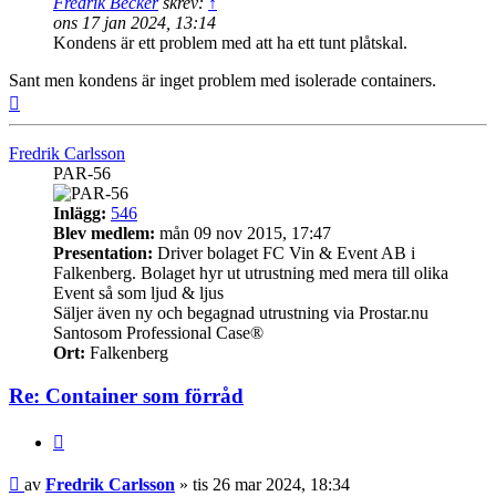
Fredrik Becker
skrev:
↑
ons 17 jan 2024, 13:14
Kondens är ett problem med att ha ett tunt plåtskal.
Sant men kondens är inget problem med isolerade containers.
Upp
Fredrik Carlsson
PAR-56
Inlägg:
546
Blev medlem:
mån 09 nov 2015, 17:47
Presentation:
Driver bolaget FC Vin & Event AB i
Falkenberg. Bolaget hyr ut utrustning med mera till olika
Event så som ljud & ljus
Säljer även ny och begagnad utrustning via Prostar.nu
Santosom Professional Case®
Ort:
Falkenberg
Re: Container som förråd
Citera
Inlägg
av
Fredrik Carlsson
»
tis 26 mar 2024, 18:34