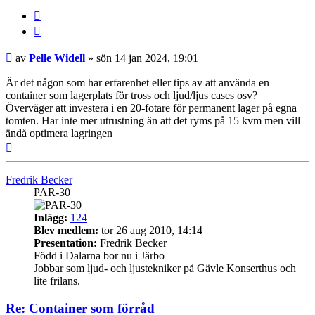
Citera
Inlägg
av
Pelle Widell
»
sön 14 jan 2024, 19:01
Är det någon som har erfarenhet eller tips av att använda en
container som lagerplats för tross och ljud/ljus cases osv?
Överväger att investera i en 20-fotare för permanent lager på egna
tomten. Har inte mer utrustning än att det ryms på 15 kvm men vill
ändå optimera lagringen
Upp
Fredrik Becker
PAR-30
Inlägg:
124
Blev medlem:
tor 26 aug 2010, 14:14
Presentation:
Fredrik Becker
Född i Dalarna bor nu i Järbo
Jobbar som ljud- och ljustekniker på Gävle Konserthus och
lite frilans.
Re: Container som förråd