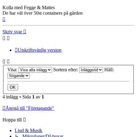
Kolla med Fegge & Mattes
De har väl över 50st containers på gården
Upp
Skriv svar
Utskriftsvänlig version
Visa:
Sortera efter:
Håll:
4 inlägg • Sida
1
av
1
Återgå till "Företagande"
Hoppa till
Ljud & Musik
↳ Mikrofoner/DI-boxar