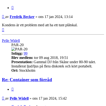
Citera
Inlägg
av
Fredrik Becker
»
ons 17 jan 2024, 13:14
Kondens är ett problem med att ha ett tunt plåtskal.
Upp
Pelle Widell
PAR-20
Inlägg:
99
Blev medlem:
tor 09 aug 2018, 19:51
Presentation:
Gammal DJ från Skåne under 80-90 talet.
Installerat ljud/ljus på flera diskotek och kört portabelt.
Ort:
Stockholm
Re: Container som förråd
Citera
Inlägg
av
Pelle Widell
»
ons 17 jan 2024, 15:42