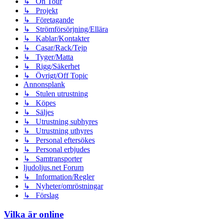
↳ On Tour
↳ Projekt
↳ Företagande
↳ Strömförsörjning/Ellära
↳ Kablar/Kontakter
↳ Casar/Rack/Tejp
↳ Tyger/Matta
↳ Rigg/Säkerhet
↳ Övrigt/Off Topic
Annonsplank
↳ Stulen utrustning
↳ Köpes
↳ Säljes
↳ Utrustning subhyres
↳ Utrustning uthyres
↳ Personal eftersökes
↳ Personal erbjudes
↳ Samtransporter
ljudoljus.net Forum
↳ Information/Regler
↳ Nyheter/omröstningar
↳ Förslag
Vilka är online