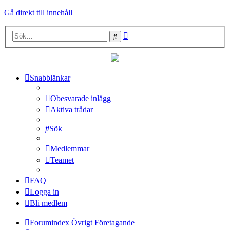
Gå direkt till innehåll
Avancerad
Sök
sökning
Snabblänkar
Obesvarade inlägg
Aktiva trådar
Sök
Medlemmar
Teamet
FAQ
Logga in
Bli medlem
Forumindex
Övrigt
Företagande