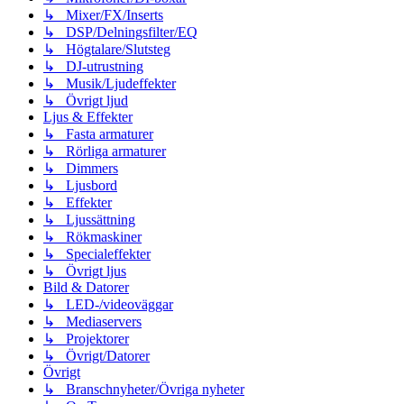
↳ Mixer/FX/Inserts
↳ DSP/Delningsfilter/EQ
↳ Högtalare/Slutsteg
↳ DJ-utrustning
↳ Musik/Ljudeffekter
↳ Övrigt ljud
Ljus & Effekter
↳ Fasta armaturer
↳ Rörliga armaturer
↳ Dimmers
↳ Ljusbord
↳ Effekter
↳ Ljussättning
↳ Rökmaskiner
↳ Specialeffekter
↳ Övrigt ljus
Bild & Datorer
↳ LED-/videoväggar
↳ Mediaservers
↳ Projektorer
↳ Övrigt/Datorer
Övrigt
↳ Branschnyheter/Övriga nyheter