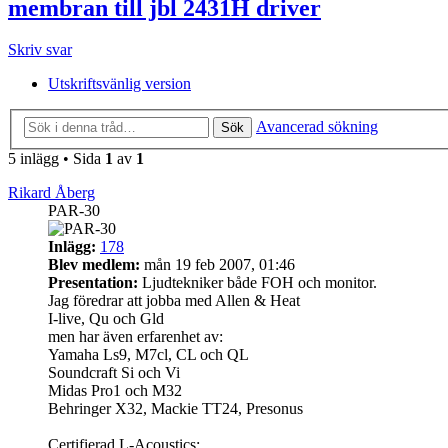
membran till jbl 2431H driver
Skriv svar
Utskriftsvänlig version
Avancerad sökning
Sök
5 inlägg • Sida
1
av
1
Rikard Åberg
PAR-30
Inlägg:
178
Blev medlem:
mån 19 feb 2007, 01:46
Presentation:
Ljudtekniker både FOH och monitor.
Jag föredrar att jobba med Allen & Heat
I-live, Qu och Gld
men har även erfarenhet av:
Yamaha Ls9, M7cl, CL och QL
Soundcraft Si och Vi
Midas Pro1 och M32
Behringer X32, Mackie TT24, Presonus
Certifierad L-Acoustics: