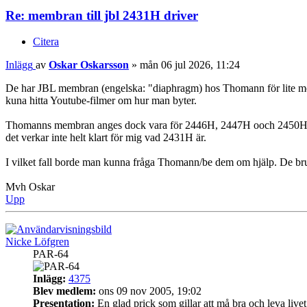
Re: membran till jbl 2431H driver
Citera
Inlägg
av
Oskar Oskarsson
»
mån 06 jul 2026, 11:24
De har JBL membran (engelska: "diaphragm) hos Thomann för lite me
kuna hitta Youtube-filmer om hur man byter.
Thomanns membran anges dock vara för 2446H, 2447H ooch 2450H dä
det verkar inte helt klart för mig vad 2431H är.
I vilket fall borde man kunna fråga Thomann/be dem om hjälp. De bru
Mvh Oskar
Upp
Nicke Löfgren
PAR-64
Inlägg:
4375
Blev medlem:
ons 09 nov 2005, 19:02
Presentation:
En glad prick som gillar att må bra och leva livet