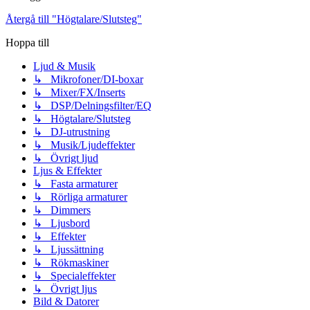
Återgå till "Högtalare/Slutsteg"
Hoppa till
Ljud & Musik
↳ Mikrofoner/DI-boxar
↳ Mixer/FX/Inserts
↳ DSP/Delningsfilter/EQ
↳ Högtalare/Slutsteg
↳ DJ-utrustning
↳ Musik/Ljudeffekter
↳ Övrigt ljud
Ljus & Effekter
↳ Fasta armaturer
↳ Rörliga armaturer
↳ Dimmers
↳ Ljusbord
↳ Effekter
↳ Ljussättning
↳ Rökmaskiner
↳ Specialeffekter
↳ Övrigt ljus
Bild & Datorer