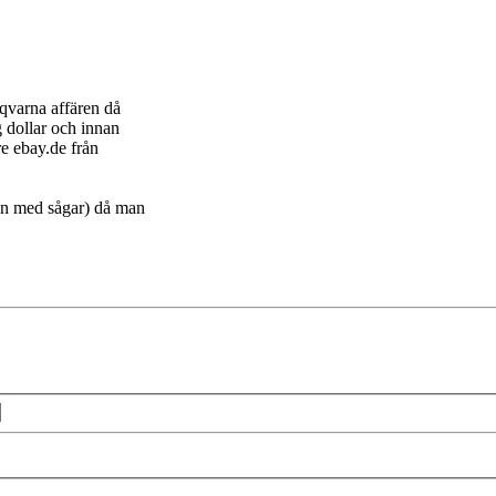
sqvarna affären då
 dollar och innan
re ebay.de från
ven med sågar) då man