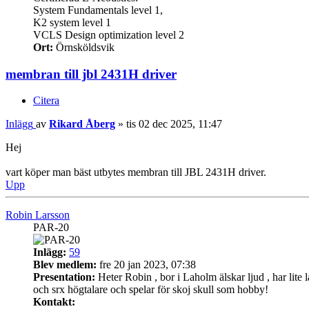
System Fundamentals level 1,
K2 system level 1
VCLS Design optimization level 2
Ort:
Örnsköldsvik
membran till jbl 2431H driver
Citera
Inlägg
av
Rikard Åberg
»
tis 02 dec 2025, 11:47
Hej
vart köper man bäst utbytes membran till JBL 2431H driver.
Upp
Robin Larsson
PAR-20
Inlägg:
59
Blev medlem:
fre 20 jan 2023, 07:38
Presentation:
Heter Robin , bor i Laholm älskar ljud , har lite 
och srx högtalare och spelar för skoj skull som hobby!
Kontakt: