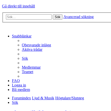
Gå direkt till innehåll
Avancerad sökning
Sök
Snabblänkar
Obesvarade inlägg
Aktiva trådar
Sök
Medlemmar
Teamet
FAQ
Logga in
Bli medlem
Forumindex
Ljud & Musik
Högtalare/Slutsteg
Sök