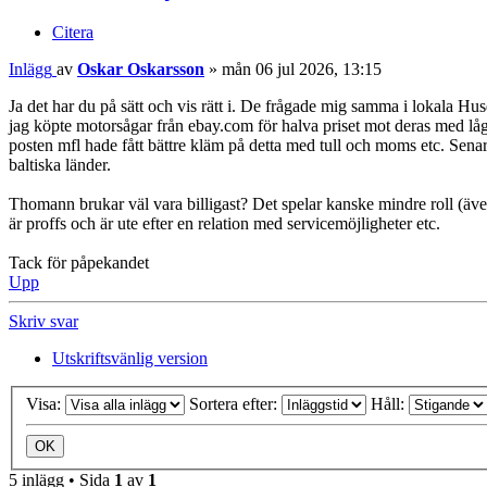
Citera
Inlägg
av
Oskar Oskarsson
»
mån 06 jul 2026, 13:15
Ja det har du på sätt och vis rätt i. De frågade mig samma i lokala Hu
jag köpte motorsågar från ebay.com för halva priset mot deras med låg
posten mfl hade fått bättre kläm på detta med tull och moms etc. Sena
baltiska länder.
Thomann brukar väl vara billigast? Det spelar kanske mindre roll (ä
är proffs och är ute efter en relation med servicemöjligheter etc.
Tack för påpekandet
Upp
Skriv svar
Utskriftsvänlig version
Visa:
Sortera efter:
Håll:
5 inlägg • Sida
1
av
1