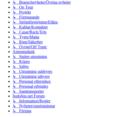
↳ Branschnyheter/Övriga nyheter
↳ On Tour
↳ Projekt
↳ Företagande
↳ Strömförsörjning/Ellära
↳ Kablar/Kontakter
↳ Casar/Rack/Tejp
↳ Tyger/Matta
↳ Rigg/Säkerhet
↳ Övrigt/Off Topic
Annonsplank
↳ Stulen utrustning
↳ Köpes
↳ Säljes
↳ Utrustning subhyres
↳ Utrustning uthyres
↳ Personal eftersökes
↳ Personal erbjudes
↳ Samtransporter
ljudoljus.net Forum
↳ Information/Regler
↳ Nyheter/omröstningar
↳ Förslag