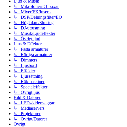
Ljud & Musik
↳ Mikrofoner/DI-boxar
↳ Mixer/FX/Inserts
↳ DSP/Delningsfilter/EQ
↳ Högtalare/Slutsteg
↳ DJ-utrustning
↳ Musik/Ljudeffekter
↳ Övrigt ljud
Ljus & Effekter
↳ Fasta armaturer
↳ Rörliga armaturer
↳ Dimmers
↳ Ljusbord
↳ Effekter
↳ Ljussättning
↳ Rökmaskiner
↳ Specialeffekter
↳ Övrigt ljus
Bild & Datorer
↳ LED-/videoväggar
↳ Mediaservers
↳ Projektorer
↳ Övrigt/Datorer
Övrigt