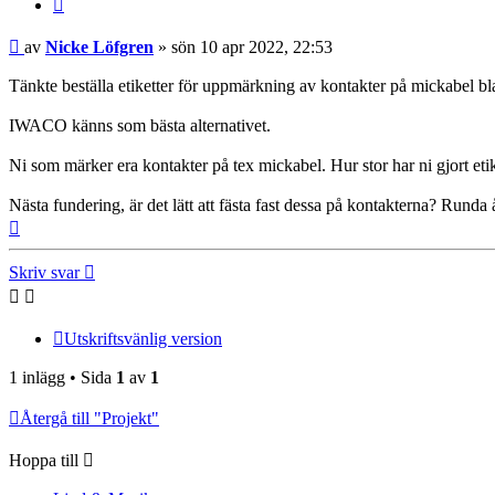
Citera
Inlägg
av
Nicke Löfgren
»
sön 10 apr 2022, 22:53
Tänkte beställa etiketter för uppmärkning av kontakter på mickabel bl
IWACO känns som bästa alternativet.
Ni som märker era kontakter på tex mickabel. Hur stor har ni gjort eti
Nästa fundering, är det lätt att fästa fast dessa på kontakterna? Rund
Upp
Skriv svar
Utskriftsvänlig version
1 inlägg • Sida
1
av
1
Återgå till "Projekt"
Hoppa till