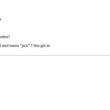
a
ketten?
a å med massa ”jack” ? Hur gör ni