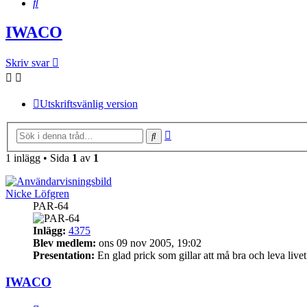
Sök
IWACO
Skriv svar
Utskriftsvänlig version
Avancerad
Sök
sökning
1 inlägg • Sida
1
av
1
Nicke Löfgren
PAR-64
Inlägg:
4375
Blev medlem:
ons 09 nov 2005, 19:02
Presentation:
En glad prick som gillar att må bra och leva livet
IWACO