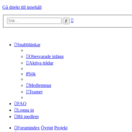
Gå direkt till innehåll
Avancerad
Sök
sökning
Snabblänkar
Obesvarade inlägg
Aktiva trådar
Sök
Medlemmar
Teamet
FAQ
Logga in
Bli medlem
Forumindex
Övrigt
Projekt