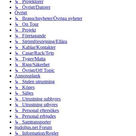
↳ Projektorer
↳ Övrigt/Datorer
Övrigt
↳ Branschnyheter/Övriga nyheter
↳ On Tour
↳ Projekt
↳ Företagande
↳ Strömförsörjning/Ellära
↳ Kablar/Kontakter
↳ Casar/Rack/Tejp
↳ Tyger/Matta
↳ Rigg/Säkerhet
↳ Övrigt/Off Topic
Annonsplank
↳ Stulen utrustning
↳ Köpes
↳ Säljes
↳ Utrustning subhyres
↳ Utrustning uthyres
↳ Personal eftersökes
↳ Personal erbjudes
↳ Samtransporter
ljudoljus.net Forum
↳ Information/Regler