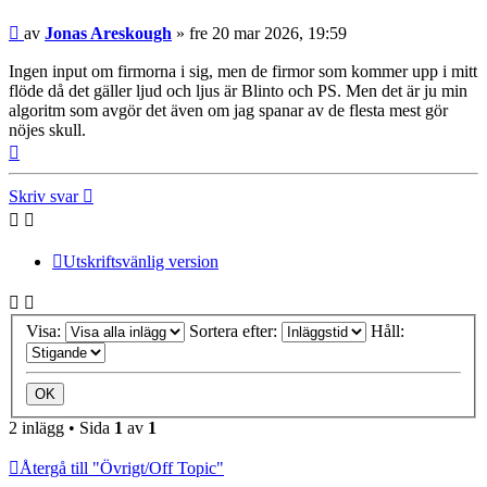
Inlägg
av
Jonas Areskough
»
fre 20 mar 2026, 19:59
Ingen input om firmorna i sig, men de firmor som kommer upp i mitt
flöde då det gäller ljud och ljus är Blinto och PS. Men det är ju min
algoritm som avgör det även om jag spanar av de flesta mest gör
nöjes skull.
Upp
Skriv svar
Utskriftsvänlig version
Visa:
Sortera efter:
Håll:
2 inlägg • Sida
1
av
1
Återgå till "Övrigt/Off Topic"