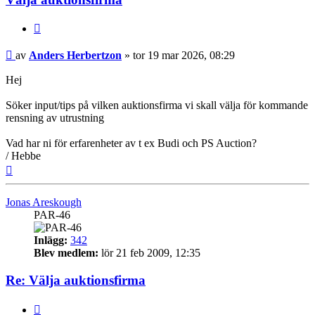
Citera
Inlägg
av
Anders Herbertzon
»
tor 19 mar 2026, 08:29
Hej
Söker input/tips på vilken auktionsfirma vi skall välja för kommande
rensning av utrustning
Vad har ni för erfarenheter av t ex Budi och PS Auction?
/ Hebbe
Upp
Jonas Areskough
PAR-46
Inlägg:
342
Blev medlem:
lör 21 feb 2009, 12:35
Re: Välja auktionsfirma
Citera