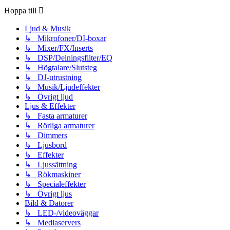
Hoppa till
Ljud & Musik
↳ Mikrofoner/DI-boxar
↳ Mixer/FX/Inserts
↳ DSP/Delningsfilter/EQ
↳ Högtalare/Slutsteg
↳ DJ-utrustning
↳ Musik/Ljudeffekter
↳ Övrigt ljud
Ljus & Effekter
↳ Fasta armaturer
↳ Rörliga armaturer
↳ Dimmers
↳ Ljusbord
↳ Effekter
↳ Ljussättning
↳ Rökmaskiner
↳ Specialeffekter
↳ Övrigt ljus
Bild & Datorer
↳ LED-/videoväggar
↳ Mediaservers