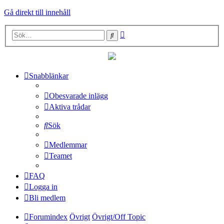
Gå direkt till innehåll
Avancerad
Sök
sökning
Snabblänkar
Obesvarade inlägg
Aktiva trådar
Sök
Medlemmar
Teamet
FAQ
Logga in
Bli medlem
Forumindex
Övrigt
Övrigt/Off Topic