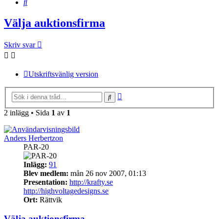
Sök
Välja auktionsfirma
Skriv svar
Utskriftsvänlig version
Avancerad
Sök
sökning
2 inlägg • Sida
1
av
1
Anders Herbertzon
PAR-20
Inlägg:
91
Blev medlem:
mån 26 nov 2007, 01:13
Presentation:
http://krafty.se
http://highvoltagedesigns.se
Ort:
Rättvik
Välja auktionsfirma