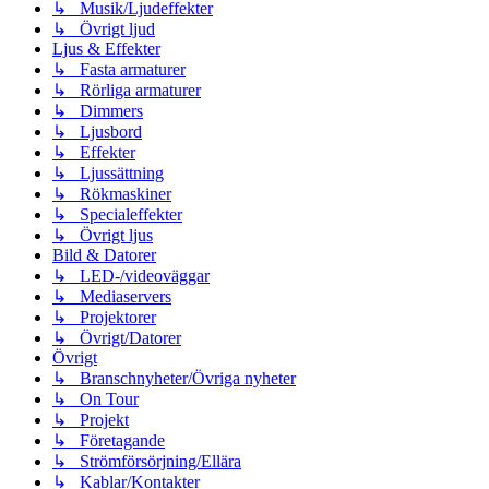
↳ Musik/Ljudeffekter
↳ Övrigt ljud
Ljus & Effekter
↳ Fasta armaturer
↳ Rörliga armaturer
↳ Dimmers
↳ Ljusbord
↳ Effekter
↳ Ljussättning
↳ Rökmaskiner
↳ Specialeffekter
↳ Övrigt ljus
Bild & Datorer
↳ LED-/videoväggar
↳ Mediaservers
↳ Projektorer
↳ Övrigt/Datorer
Övrigt
↳ Branschnyheter/Övriga nyheter
↳ On Tour
↳ Projekt
↳ Företagande
↳ Strömförsörjning/Ellära
↳ Kablar/Kontakter