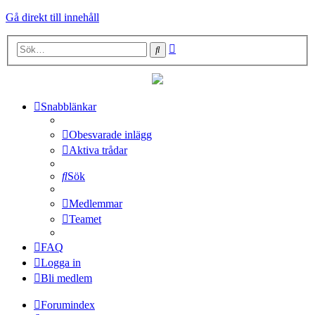
Gå direkt till innehåll
Avancerad
Sök
sökning
Snabblänkar
Obesvarade inlägg
Aktiva trådar
Sök
Medlemmar
Teamet
FAQ
Logga in
Bli medlem
Forumindex