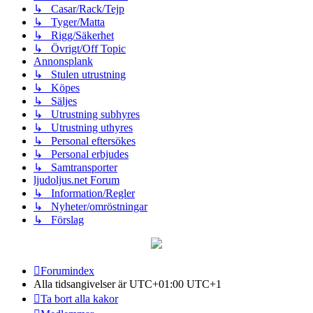
↳ Casar/Rack/Tejp
↳ Tyger/Matta
↳ Rigg/Säkerhet
↳ Övrigt/Off Topic
Annonsplank
↳ Stulen utrustning
↳ Köpes
↳ Säljes
↳ Utrustning subhyres
↳ Utrustning uthyres
↳ Personal eftersökes
↳ Personal erbjudes
↳ Samtransporter
ljudoljus.net Forum
↳ Information/Regler
↳ Nyheter/omröstningar
↳ Förslag
Forumindex
Alla tidsangivelser är UTC+01:00 UTC+1
Ta bort alla kakor