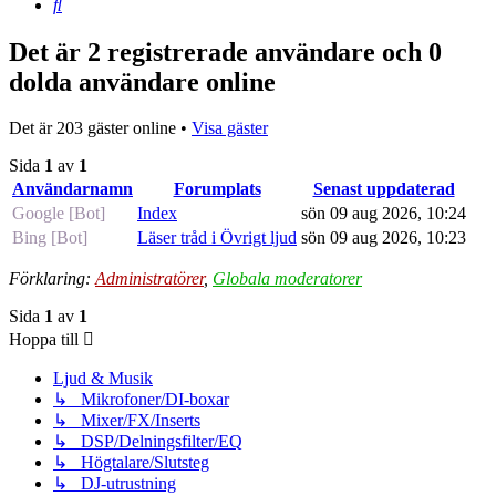
Sök
Det är 2 registrerade användare och 0
dolda användare online
Det är 203 gäster online •
Visa gäster
Sida
1
av
1
Användarnamn
Forumplats
Senast uppdaterad
Google [Bot]
Index
sön 09 aug 2026, 10:24
Bing [Bot]
Läser tråd i Övrigt ljud
sön 09 aug 2026, 10:23
Förklaring:
Administratörer
,
Globala moderatorer
Sida
1
av
1
Hoppa till
Ljud & Musik
↳ Mikrofoner/DI-boxar
↳ Mixer/FX/Inserts
↳ DSP/Delningsfilter/EQ
↳ Högtalare/Slutsteg
↳ DJ-utrustning