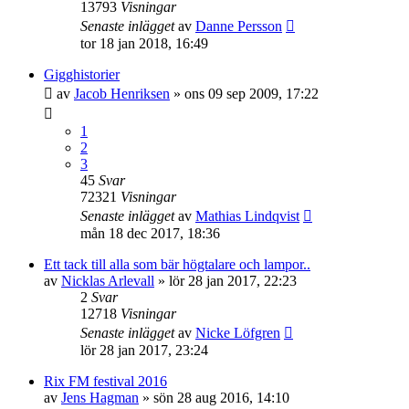
13793
Visningar
Senaste inlägget
av
Danne Persson
tor 18 jan 2018, 16:49
Gigghistorier
av
Jacob Henriksen
»
ons 09 sep 2009, 17:22
1
2
3
45
Svar
72321
Visningar
Senaste inlägget
av
Mathias Lindqvist
mån 18 dec 2017, 18:36
Ett tack till alla som bär högtalare och lampor..
av
Nicklas Arlevall
»
lör 28 jan 2017, 22:23
2
Svar
12718
Visningar
Senaste inlägget
av
Nicke Löfgren
lör 28 jan 2017, 23:24
Rix FM festival 2016
av
Jens Hagman
»
sön 28 aug 2016, 14:10