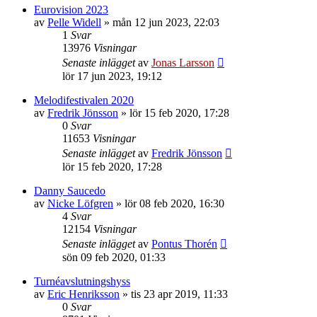
Eurovision 2023
av
Pelle Widell
»
mån 12 jun 2023, 22:03
1
Svar
13976
Visningar
Senaste inlägget
av
Jonas Larsson
lör 17 jun 2023, 19:12
Melodifestivalen 2020
av
Fredrik Jönsson
»
lör 15 feb 2020, 17:28
0
Svar
11653
Visningar
Senaste inlägget
av
Fredrik Jönsson
lör 15 feb 2020, 17:28
Danny Saucedo
av
Nicke Löfgren
»
lör 08 feb 2020, 16:30
4
Svar
12154
Visningar
Senaste inlägget
av
Pontus Thorén
sön 09 feb 2020, 01:33
Turnéavslutningshyss
av
Eric Henriksson
»
tis 23 apr 2019, 11:33
0
Svar