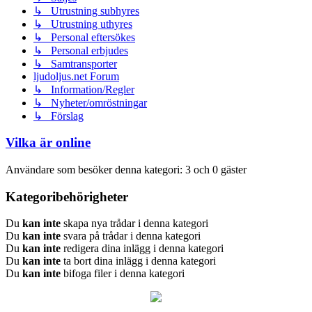
↳ Utrustning subhyres
↳ Utrustning uthyres
↳ Personal eftersökes
↳ Personal erbjudes
↳ Samtransporter
ljudoljus.net Forum
↳ Information/Regler
↳ Nyheter/omröstningar
↳ Förslag
Vilka är online
Användare som besöker denna kategori: 3 och 0 gäster
Kategoribehörigheter
Du
kan inte
skapa nya trådar i denna kategori
Du
kan inte
svara på trådar i denna kategori
Du
kan inte
redigera dina inlägg i denna kategori
Du
kan inte
ta bort dina inlägg i denna kategori
Du
kan inte
bifoga filer i denna kategori