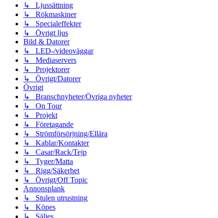
↳ Ljussättning
↳ Rökmaskiner
↳ Specialeffekter
↳ Övrigt ljus
Bild & Datorer
↳ LED-/videoväggar
↳ Mediaservers
↳ Projektorer
↳ Övrigt/Datorer
Övrigt
↳ Branschnyheter/Övriga nyheter
↳ On Tour
↳ Projekt
↳ Företagande
↳ Strömförsörjning/Ellära
↳ Kablar/Kontakter
↳ Casar/Rack/Tejp
↳ Tyger/Matta
↳ Rigg/Säkerhet
↳ Övrigt/Off Topic
Annonsplank
↳ Stulen utrustning
↳ Köpes
↳ Säljes