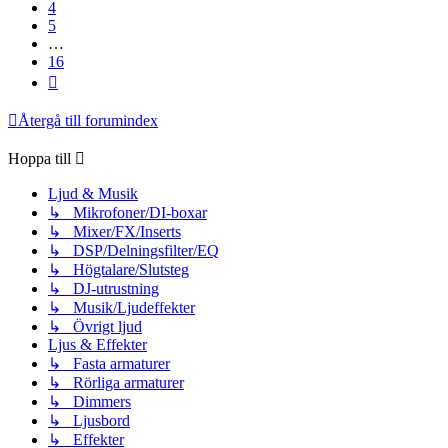
4
5
…
16
Nästa
Återgå till forumindex
Hoppa till
Ljud & Musik
↳ Mikrofoner/DI-boxar
↳ Mixer/FX/Inserts
↳ DSP/Delningsfilter/EQ
↳ Högtalare/Slutsteg
↳ DJ-utrustning
↳ Musik/Ljudeffekter
↳ Övrigt ljud
Ljus & Effekter
↳ Fasta armaturer
↳ Rörliga armaturer
↳ Dimmers
↳ Ljusbord
↳ Effekter