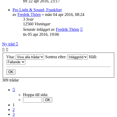
fre 22 apr 2016, 23:17
Pro Light & Sound, Frankfurt
av
Fredrik Thörn
»
mån 04 apr 2016, 08:24
3
Svar
12560
Visningar
Senaste inlägget
av
Fredrik Thörn
tis 05 apr 2016, 19:06
Ny tråd
Visa:
Sortera efter:
Håll:
309 trådar
Sida
1
Hoppa till sida:
av
16
1
2
3