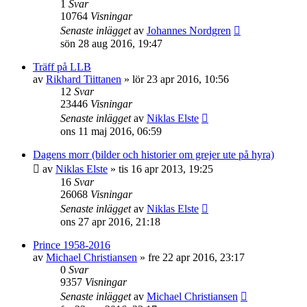
1
Svar
10764
Visningar
Senaste inlägget
av
Johannes Nordgren
sön 28 aug 2016, 19:47
Träff på LLB
av
Rikhard Tiittanen
»
lör 23 apr 2016, 10:56
12
Svar
23446
Visningar
Senaste inlägget
av
Niklas Elste
ons 11 maj 2016, 06:59
Dagens morr (bilder och historier om grejer ute på hyra)
av
Niklas Elste
»
tis 16 apr 2013, 19:25
16
Svar
26068
Visningar
Senaste inlägget
av
Niklas Elste
ons 27 apr 2016, 21:18
Prince 1958-2016
av
Michael Christiansen
»
fre 22 apr 2016, 23:17
0
Svar
9357
Visningar
Senaste inlägget
av
Michael Christiansen