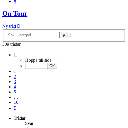
Sök
On Tour
Ny tråd
Avancerad
Sök
sökning
309 trådar
Sida
1
Hoppa till sida:
av
16
1
2
3
4
5
…
16
Nästa
Trådar
Svar