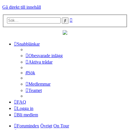
Gå direkt till innehåll
Avancerad
Sök
sökning
Snabblänkar
Obesvarade inlägg
Aktiva trådar
Sök
Medlemmar
Teamet
FAQ
Logga in
Bli medlem
Forumindex
Övrigt
On Tour