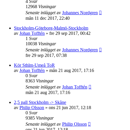
4
Svar
12968
Visningar
Senaste inlägget
av
Johannes Nordgren
mån 11 dec 2017, 22:40
Stockholm-Göteborg-Malmö-Stockholm
av
Johan Tofftén
»
fre 29 sep 2017, 00:42
1
Svar
10038
Visningar
Senaste inlägget
av
Johannes Nordgren
fre 29 sep 2017, 07:38
Kör Sthlm-Umeå ToR
av
Johan Tofftén
»
mån 21 aug 2017, 17:16
0
Svar
8363
Visningar
Senaste inlägget
av
Johan Tofftén
mån 21 aug 2017, 17:16
2,5 pall Stockholm -> Skåne
av
Philip Olsson
»
ons 21 jun 2017, 12:18
0
Svar
9385
Visningar
Senaste inlägget
av
Philip Olsson
ons 21 jun 2017, 12:18