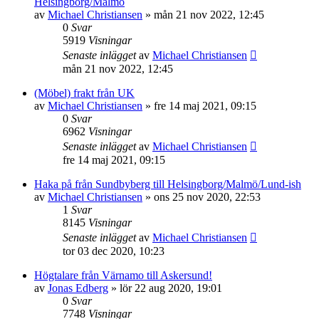
Helsingborg/Malmö
av
Michael Christiansen
»
mån 21 nov 2022, 12:45
0
Svar
5919
Visningar
Senaste inlägget
av
Michael Christiansen
mån 21 nov 2022, 12:45
(Möbel) frakt från UK
av
Michael Christiansen
»
fre 14 maj 2021, 09:15
0
Svar
6962
Visningar
Senaste inlägget
av
Michael Christiansen
fre 14 maj 2021, 09:15
Haka på från Sundbyberg till Helsingborg/Malmö/Lund-ish
av
Michael Christiansen
»
ons 25 nov 2020, 22:53
1
Svar
8145
Visningar
Senaste inlägget
av
Michael Christiansen
tor 03 dec 2020, 10:23
Högtalare från Värnamo till Askersund!
av
Jonas Edberg
»
lör 22 aug 2020, 19:01
0
Svar
7748
Visningar