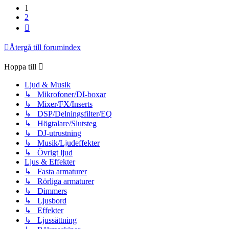
1
2
Nästa
Återgå till forumindex
Hoppa till
Ljud & Musik
↳ Mikrofoner/DI-boxar
↳ Mixer/FX/Inserts
↳ DSP/Delningsfilter/EQ
↳ Högtalare/Slutsteg
↳ DJ-utrustning
↳ Musik/Ljudeffekter
↳ Övrigt ljud
Ljus & Effekter
↳ Fasta armaturer
↳ Rörliga armaturer
↳ Dimmers
↳ Ljusbord
↳ Effekter
↳ Ljussättning