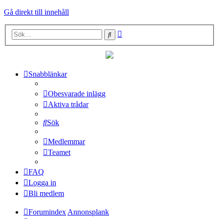
Gå direkt till innehåll
Avancerad
Sök
sökning
Snabblänkar
Obesvarade inlägg
Aktiva trådar
Sök
Medlemmar
Teamet
FAQ
Logga in
Bli medlem
Forumindex
Annonsplank