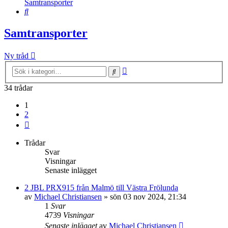
Samtransporter
Sök
Samtransporter
Ny tråd
Avancerad
Sök
sökning
34 trådar
1
2
Nästa
Trådar
Svar
Visningar
Senaste inlägget
2 JBL PRX915 från Malmö till Västra Frölunda
av
Michael Christiansen
»
sön 03 nov 2024, 21:34
1
Svar
4739
Visningar
Senaste inlägget
av
Michael Christiansen