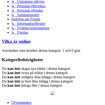
↳ Utrustning uthyres
↳ Personal eftersökes
↳ Personal erbjudes
↳ Samtransporter
ljudoljus.net Forum
↳ Information/Regler
↳ Nyheter/omröstningar
↳ Förslag
Vilka är online
Användare som besöker denna kategori: 1 och 0 gäst
Kategoribehörigheter
Du
kan inte
skapa nya trådar i denna kategori
Du
kan inte
svara på trådar i denna kategori
Du
kan inte
redigera dina inlägg i denna kategori
Du
kan inte
ta bort dina inlägg i denna kategori
Du
kan inte
bifoga filer i denna kategori
Forumindex