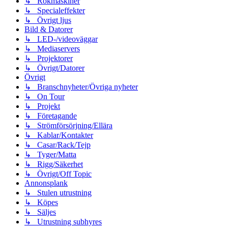
↳ Rökmaskiner
↳ Specialeffekter
↳ Övrigt ljus
Bild & Datorer
↳ LED-/videoväggar
↳ Mediaservers
↳ Projektorer
↳ Övrigt/Datorer
Övrigt
↳ Branschnyheter/Övriga nyheter
↳ On Tour
↳ Projekt
↳ Företagande
↳ Strömförsörjning/Ellära
↳ Kablar/Kontakter
↳ Casar/Rack/Tejp
↳ Tyger/Matta
↳ Rigg/Säkerhet
↳ Övrigt/Off Topic
Annonsplank
↳ Stulen utrustning
↳ Köpes
↳ Säljes
↳ Utrustning subhyres