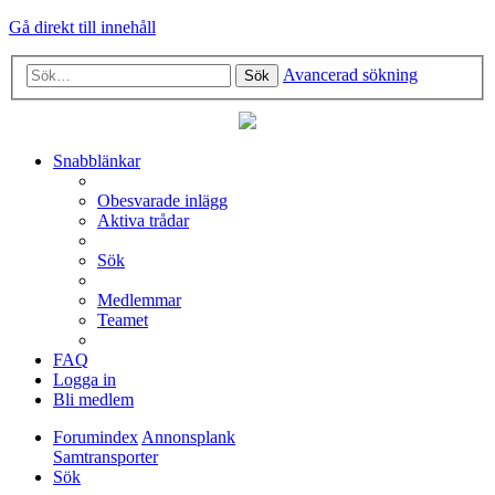
Gå direkt till innehåll
Avancerad sökning
Sök
Snabblänkar
Obesvarade inlägg
Aktiva trådar
Sök
Medlemmar
Teamet
FAQ
Logga in
Bli medlem
Forumindex
Annonsplank
Samtransporter
Sök