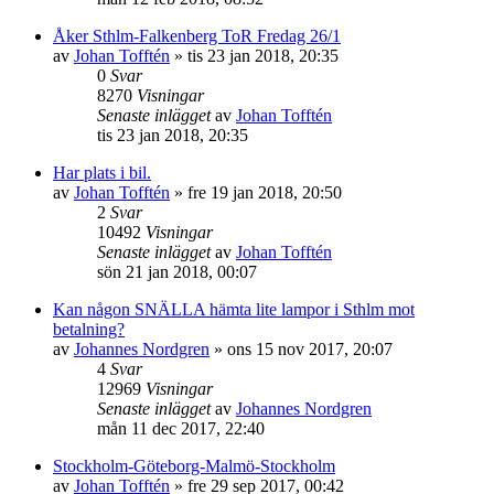
Åker Sthlm-Falkenberg ToR Fredag 26/1
av
Johan Tofftén
»
tis 23 jan 2018, 20:35
0
Svar
8270
Visningar
Senaste inlägget
av
Johan Tofftén
tis 23 jan 2018, 20:35
Har plats i bil.
av
Johan Tofftén
»
fre 19 jan 2018, 20:50
2
Svar
10492
Visningar
Senaste inlägget
av
Johan Tofftén
sön 21 jan 2018, 00:07
Kan någon SNÄLLA hämta lite lampor i Sthlm mot
betalning?
av
Johannes Nordgren
»
ons 15 nov 2017, 20:07
4
Svar
12969
Visningar
Senaste inlägget
av
Johannes Nordgren
mån 11 dec 2017, 22:40
Stockholm-Göteborg-Malmö-Stockholm
av
Johan Tofftén
»
fre 29 sep 2017, 00:42