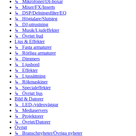
↳ Mikrofoner/DI-boxar
↳ Mixer/FX/Inserts
↳ DSP/Delningsfilter/EQ
↳ Högtalare/Slutsteg
↳ DJ-utrustning
↳ Musik/Ljudeffekter
↳ Övrigt ljud
Ljus & Effekter
↳ Fasta armaturer
↳ Rörliga armaturer
↳ Dimmers
↳ Ljusbord
↳ Effekter
↳ Ljussättning
↳ Rökmaskiner
↳ Specialeffekter
↳ Övrigt ljus
Bild & Datorer
↳ LED-/videoväggar
↳ Mediaservers
↳ Projektorer
↳ Övrigt/Datorer
Övrigt
↳ Branschnyheter/Övriga nyheter