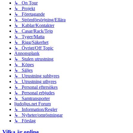
↳ On Tour
↳ Projekt
↳ Företagande
↳ Strömförsörjning/Ellära
↳ Kablar/Kontakter
↳ Casar/Rack/Tejp
↳ Tyger/Matta
↳ Rigg/Säkerhet
↳ Övrigt/Off Topic
Annonsplank
↳ Stulen utrustning
↳ Köpes
↳ Säljes
↳ Utrustning subhyres
↳ Utrustning uthyres
↳ Personal eftersökes
↳ Personal erbjudes
↳ Samtransporter
ljudoljus.net Forum
↳ Information/Regler
↳ Nyheter/omröstningar
↳ Förslag
Vilka är online