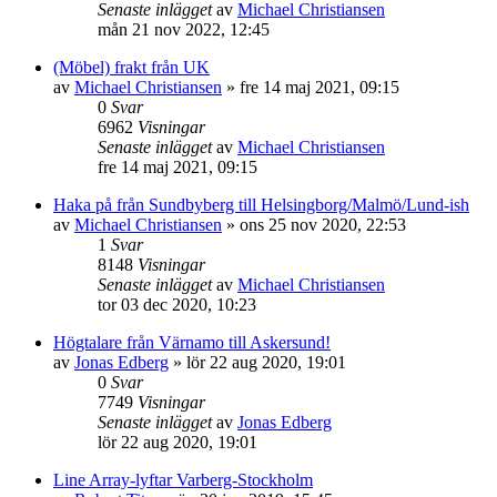
Senaste inlägget
av
Michael Christiansen
mån 21 nov 2022, 12:45
(Möbel) frakt från UK
av
Michael Christiansen
»
fre 14 maj 2021, 09:15
0
Svar
6962
Visningar
Senaste inlägget
av
Michael Christiansen
fre 14 maj 2021, 09:15
Haka på från Sundbyberg till Helsingborg/Malmö/Lund-ish
av
Michael Christiansen
»
ons 25 nov 2020, 22:53
1
Svar
8148
Visningar
Senaste inlägget
av
Michael Christiansen
tor 03 dec 2020, 10:23
Högtalare från Värnamo till Askersund!
av
Jonas Edberg
»
lör 22 aug 2020, 19:01
0
Svar
7749
Visningar
Senaste inlägget
av
Jonas Edberg
lör 22 aug 2020, 19:01
Line Array-lyftar Varberg-Stockholm