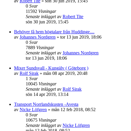
av
Robert Tite
»
sön 30 jun 2019, 15:45
0
Svar
11592
Visningar
Senaste inlägget
av
Robert Tite
sön 30 jun 2019, 15:45
Behöver få hem högtalare från Huddinge....
av
Johannes Nordgren
»
tor 13 jun 2019, 18:06
0
Svar
7889
Visningar
Senaste inlägget
av
Johannes Nordgren
tor 13 jun 2019, 18:06
Mixer Sundsvall - Kungälv ( Göteborg )
av
Rolf Sirak
»
mån 08 apr 2019, 20:48
1
Svar
10045
Visningar
Senaste inlägget
av
Rolf Sirak
sön 14 apr 2019, 13:14
Transport Norrlandskusten -Avesta
av
Nicke Löfgren
»
mån 12 feb 2018, 08:52
0
Svar
10675
Visningar
Senaste inlägget
av
Nicke Löfgren
mån 12 feb 2018, 08:52