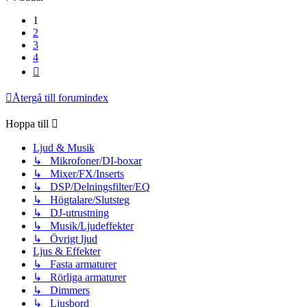
1
2
3
4
Nästa
Återgå till forumindex
Hoppa till
Ljud & Musik
↳ Mikrofoner/DI-boxar
↳ Mixer/FX/Inserts
↳ DSP/Delningsfilter/EQ
↳ Högtalare/Slutsteg
↳ DJ-utrustning
↳ Musik/Ljudeffekter
↳ Övrigt ljud
Ljus & Effekter
↳ Fasta armaturer
↳ Rörliga armaturer
↳ Dimmers
↳ Ljusbord