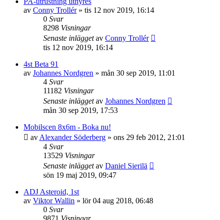
PA-utrustning uthyres
av
Conny Trollér
»
tis 12 nov 2019, 16:14
0
Svar
8298
Visningar
Senaste inlägget
av
Conny Trollér
tis 12 nov 2019, 16:14
4st Beta 91
av
Johannes Nordgren
»
mån 30 sep 2019, 11:01
4
Svar
11182
Visningar
Senaste inlägget
av
Johannes Nordgren
mån 30 sep 2019, 17:53
Mobilscen 8x6m - Boka nu!
av
Alexander Söderberg
»
ons 29 feb 2012, 21:01
4
Svar
13529
Visningar
Senaste inlägget
av
Daniel Sierilä
sön 19 maj 2019, 09:47
ADJ Asteroid, 1st
av
Viktor Wallin
»
lör 04 aug 2018, 06:48
0
Svar
9871
Visningar