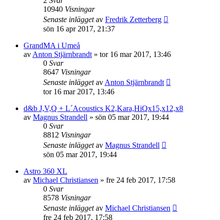
2
Svar
10940
Visningar
Senaste inlägget
av
Fredrik Zetterberg
sön 16 apr 2017, 21:37
GrandMA i Umeå
av
Anton Stjärnbrandt
»
tor 16 mar 2017, 13:46
0
Svar
8647
Visningar
Senaste inlägget
av
Anton Stjärnbrandt
tor 16 mar 2017, 13:46
d&b J,V,Q + L´Acoustics K2,Kara,HiQx15,x12,x8
av
Magnus Strandell
»
sön 05 mar 2017, 19:44
0
Svar
8812
Visningar
Senaste inlägget
av
Magnus Strandell
sön 05 mar 2017, 19:44
Astro 360 XL
av
Michael Christiansen
»
fre 24 feb 2017, 17:58
0
Svar
8578
Visningar
Senaste inlägget
av
Michael Christiansen
fre 24 feb 2017, 17:58