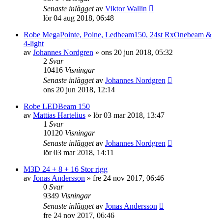
Senaste inlägget
av
Viktor Wallin
lör 04 aug 2018, 06:48
Robe MegaPointe, Poine, Ledbeam150, 24st RxOnebeam &
4-light
av
Johannes Nordgren
»
ons 20 jun 2018, 05:32
2
Svar
10416
Visningar
Senaste inlägget
av
Johannes Nordgren
ons 20 jun 2018, 12:14
Robe LEDBeam 150
av
Mattias Hartelius
»
lör 03 mar 2018, 13:47
1
Svar
10120
Visningar
Senaste inlägget
av
Johannes Nordgren
lör 03 mar 2018, 14:11
M3D 24 + 8 + 16 Stor rigg
av
Jonas Andersson
»
fre 24 nov 2017, 06:46
0
Svar
9349
Visningar
Senaste inlägget
av
Jonas Andersson
fre 24 nov 2017, 06:46