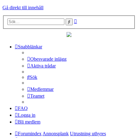
Gå direkt till innehåll
Avancerad
Sök
sökning
Snabblänkar
Obesvarade inlägg
Aktiva trådar
Sök
Medlemmar
Teamet
FAQ
Logga in
Bli medlem
Forumindex
Annonsplank
Utrustning uthyres