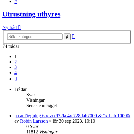
Sök
Utrustning uthyres
Ny tråd
Avancerad
Sök
sökning
74 trådar
1
2
3
4
Nästa
Trådar
Svar
Visningar
Senaste inlägget
pa anläggning 6 x vrx932la 4x 728 lab7000 & "x Lab 10000q
av
Robin Larsson
»
lör 30 sep 2023, 10:10
0
Svar
11812
Visningar