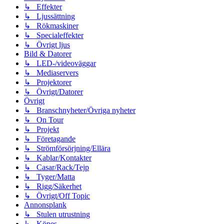
↳ Effekter
↳ Ljussättning
↳ Rökmaskiner
↳ Specialeffekter
↳ Övrigt ljus
Bild & Datorer
↳ LED-/videoväggar
↳ Mediaservers
↳ Projektorer
↳ Övrigt/Datorer
Övrigt
↳ Branschnyheter/Övriga nyheter
↳ On Tour
↳ Projekt
↳ Företagande
↳ Strömförsörjning/Ellära
↳ Kablar/Kontakter
↳ Casar/Rack/Tejp
↳ Tyger/Matta
↳ Rigg/Säkerhet
↳ Övrigt/Off Topic
Annonsplank
↳ Stulen utrustning
↳ Köpes