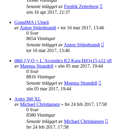
10946
Visningar
Senaste inlägget
av
Fredrik Zetterberg
sön 16 apr 2017, 21:37
GrandMA i Umeå
av
Anton Stjärnbrandt
»
tor 16 mar 2017, 13:46
0
Svar
8654
Visningar
Senaste inlägget
av
Anton Stjärnbrandt
tor 16 mar 2017, 13:46
d&b J,V,Q + L´Acoustics K2,Kara,HiQx15,x12,x8
av
Magnus Strandell
»
sön 05 mar 2017, 19:44
0
Svar
8816
Visningar
Senaste inlägget
av
Magnus Strandell
sön 05 mar 2017, 19:44
Astro 360 XL
av
Michael Christiansen
»
fre 24 feb 2017, 17:58
0
Svar
8580
Visningar
Senaste inlägget
av
Michael Christiansen
fre 24 feb 2017, 17:58