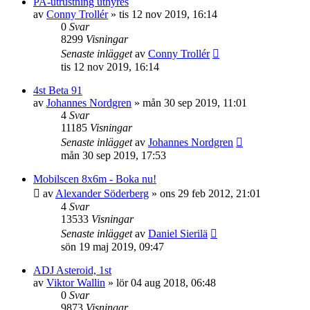
PA-utrustning uthyres
av
Conny Trollér
»
tis 12 nov 2019, 16:14
0
Svar
8299
Visningar
Senaste inlägget
av
Conny Trollér
tis 12 nov 2019, 16:14
4st Beta 91
av
Johannes Nordgren
»
mån 30 sep 2019, 11:01
4
Svar
11185
Visningar
Senaste inlägget
av
Johannes Nordgren
mån 30 sep 2019, 17:53
Mobilscen 8x6m - Boka nu!
av
Alexander Söderberg
»
ons 29 feb 2012, 21:01
4
Svar
13533
Visningar
Senaste inlägget
av
Daniel Sierilä
sön 19 maj 2019, 09:47
ADJ Asteroid, 1st
av
Viktor Wallin
»
lör 04 aug 2018, 06:48
0
Svar
9873
Visningar