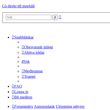
Gå direkt till innehåll
Avancerad
Sök
sökning
Snabblänkar
Obesvarade inlägg
Aktiva trådar
Sök
Medlemmar
Teamet
FAQ
Logga in
Bli medlem
Forumindex
Annonsplank
Utrustning uthyres