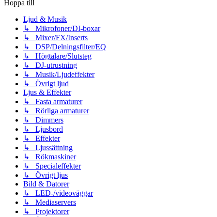
Hoppa till
Ljud & Musik
↳ Mikrofoner/DI-boxar
↳ Mixer/FX/Inserts
↳ DSP/Delningsfilter/EQ
↳ Högtalare/Slutsteg
↳ DJ-utrustning
↳ Musik/Ljudeffekter
↳ Övrigt ljud
Ljus & Effekter
↳ Fasta armaturer
↳ Rörliga armaturer
↳ Dimmers
↳ Ljusbord
↳ Effekter
↳ Ljussättning
↳ Rökmaskiner
↳ Specialeffekter
↳ Övrigt ljus
Bild & Datorer
↳ LED-/videoväggar
↳ Mediaservers
↳ Projektorer