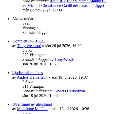
Senaste inlägget
Re: 2 JBL PRX915 från Malmö t…
av
Michael Christiansen
Gå till det senaste inlägget
mån 04 nov 2024, 17:03
Aktiva trådar
Svar
Visningar
Senaste inlägget
Komplett D&B P.A.
av
Tony Westland
»
sön 26 jul 2026, 16:20
0
Svar
270
Visningar
Senaste inlägget
av
Tony Westland
sön 26 jul 2026, 16:20
Ljudtekniker sökes
av
Anders Herbertzon
»
sön 19 jul 2026, 19:07
0
Svar
211
Visningar
Senaste inlägget
av
Anders Herbertzon
sön 19 jul 2026, 19:07
Utrensning av utrustning
av
Madeleine Minfalk
»
mån 13 jul 2026, 10:38
3
Svar