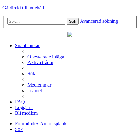
Gå direkt till innehåll
Avancerad sökning
Sök
Snabblänkar
Obesvarade inlägg
Aktiva trådar
Sök
Medlemmar
Teamet
FAQ
Logga in
Bli medlem
Forumindex
Annonsplank
Sök