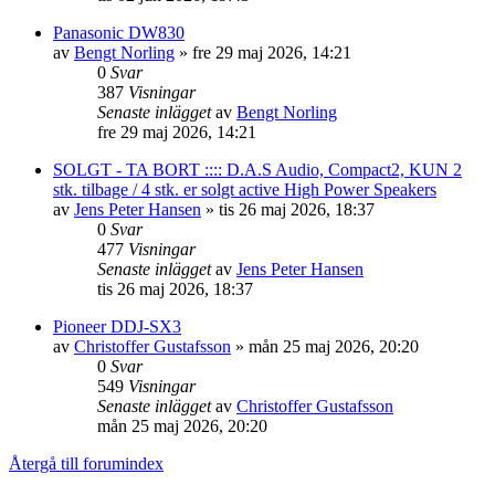
Panasonic DW830
av
Bengt Norling
»
fre 29 maj 2026, 14:21
0
Svar
387
Visningar
Senaste inlägget
av
Bengt Norling
fre 29 maj 2026, 14:21
SOLGT - TA BORT :::: D.A.S Audio, Compact2, KUN 2
stk. tilbage / 4 stk. er solgt active High Power Speakers
av
Jens Peter Hansen
»
tis 26 maj 2026, 18:37
0
Svar
477
Visningar
Senaste inlägget
av
Jens Peter Hansen
tis 26 maj 2026, 18:37
Pioneer DDJ-SX3
av
Christoffer Gustafsson
»
mån 25 maj 2026, 20:20
0
Svar
549
Visningar
Senaste inlägget
av
Christoffer Gustafsson
mån 25 maj 2026, 20:20
Återgå till forumindex