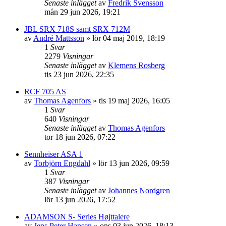
Senaste inlägget
av
Fredrik Svensson
mån 29 jun 2026, 19:21
JBL SRX 718S samt SRX 712M
av
André Mattsson
»
lör 04 maj 2019, 18:19
1
Svar
2279
Visningar
Senaste inlägget
av
Klemens Rosberg
tis 23 jun 2026, 22:35
RCF 705 AS
av
Thomas Agenfors
»
tis 19 maj 2026, 16:05
1
Svar
640
Visningar
Senaste inlägget
av
Thomas Agenfors
tor 18 jun 2026, 07:22
Sennheiser ASA 1
av
Torbjörn Engdahl
»
lör 13 jun 2026, 09:59
1
Svar
387
Visningar
Senaste inlägget
av
Johannes Nordgren
lör 13 jun 2026, 17:52
ADAMSON S- Series Højttalere
av
Jens Peter Hansen
»
ons 03 jun 2026, 18:13