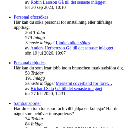
av
Robin Larsson
Gå till det senaste inlägget
lör 30 sep 2023, 10:10
Personal eftersökes
Här kan du söka personal för anställning eller tillfälliga
uppdrag.
264
Trådar
579
Inlägg
Senaste inlägget
Ljudtekniker sökes
av
Anders Herbertzon
Gå till det senaste inlägget
sön 19 jul 2026, 19:07
Personal erbjudes
Här kan du som letar jobb inom branschen marknadsföra dig.
58
Trådar
191
Inlägg
Senaste inlägget
Meriterat coverband för föret…
av
Richard Salo
Gå till det senaste inlägget
tor 27 feb 2020, 12:31
Samtransporter
Har du en tom transport och vill hjälpa en kollega? Har du
något som behöver transporteras?
34
Trådar
84
Inlägg