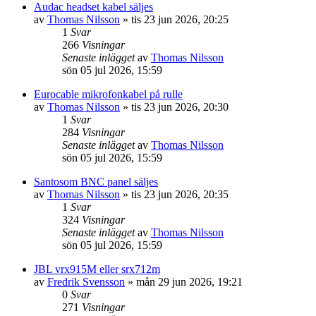
Audac headset kabel säljes
av
Thomas Nilsson
»
tis 23 jun 2026, 20:25
1
Svar
266
Visningar
Senaste inlägget
av
Thomas Nilsson
sön 05 jul 2026, 15:59
Eurocable mikrofonkabel på rulle
av
Thomas Nilsson
»
tis 23 jun 2026, 20:30
1
Svar
284
Visningar
Senaste inlägget
av
Thomas Nilsson
sön 05 jul 2026, 15:59
Santosom BNC panel säljes
av
Thomas Nilsson
»
tis 23 jun 2026, 20:35
1
Svar
324
Visningar
Senaste inlägget
av
Thomas Nilsson
sön 05 jul 2026, 15:59
JBL vrx915M eller srx712m
av
Fredrik Svensson
»
mån 29 jun 2026, 19:21
0
Svar
271
Visningar