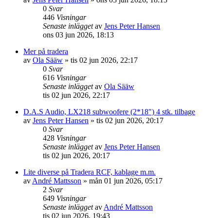
0
Svar
446
Visningar
Senaste inlägget
av
Jens Peter Hansen
ons 03 jun 2026, 18:13
Mer på tradera
av
Ola Sääw
»
tis 02 jun 2026, 22:17
0
Svar
616
Visningar
Senaste inlägget
av
Ola Sääw
tis 02 jun 2026, 22:17
D.A.S Audio, LX218 subwoofere (2*18") 4 stk. tilbage
av
Jens Peter Hansen
»
tis 02 jun 2026, 20:17
0
Svar
428
Visningar
Senaste inlägget
av
Jens Peter Hansen
tis 02 jun 2026, 20:17
Lite diverse på Tradera RCF, kablage m.m.
av
André Mattsson
»
mån 01 jun 2026, 05:17
2
Svar
649
Visningar
Senaste inlägget
av
André Mattsson
tis 02 jun 2026, 19:43