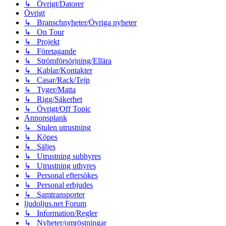
↳ Övrigt/Datorer
Övrigt
↳ Branschnyheter/Övriga nyheter
↳ On Tour
↳ Projekt
↳ Företagande
↳ Strömförsörjning/Ellära
↳ Kablar/Kontakter
↳ Casar/Rack/Tejp
↳ Tyger/Matta
↳ Rigg/Säkerhet
↳ Övrigt/Off Topic
Annonsplank
↳ Stulen utrustning
↳ Köpes
↳ Säljes
↳ Utrustning subhyres
↳ Utrustning uthyres
↳ Personal eftersökes
↳ Personal erbjudes
↳ Samtransporter
ljudoljus.net Forum
↳ Information/Regler
↳ Nyheter/omröstningar