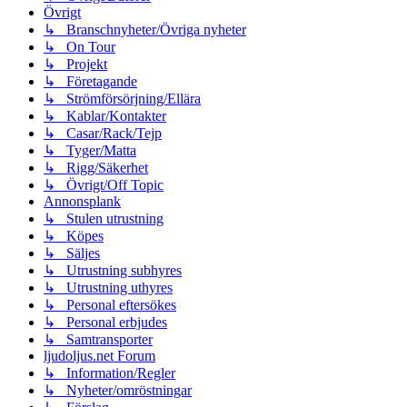
Övrigt
↳ Branschnyheter/Övriga nyheter
↳ On Tour
↳ Projekt
↳ Företagande
↳ Strömförsörjning/Ellära
↳ Kablar/Kontakter
↳ Casar/Rack/Tejp
↳ Tyger/Matta
↳ Rigg/Säkerhet
↳ Övrigt/Off Topic
Annonsplank
↳ Stulen utrustning
↳ Köpes
↳ Säljes
↳ Utrustning subhyres
↳ Utrustning uthyres
↳ Personal eftersökes
↳ Personal erbjudes
↳ Samtransporter
ljudoljus.net Forum
↳ Information/Regler
↳ Nyheter/omröstningar