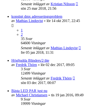
Senaste inlägget
av
Kristian Nilsson
sön 25 mar 2018, 21:56
konstigt dmx adresseringsproblem
av
Mathias Lindqvist
»
lör 14 okt 2017, 22:45
1
2
35
Svar
64600
Visningar
Senaste inlägget
av
Mathias Lindqvist
fre 05 jan 2018, 11:31
Högljudda Blinders/2-lite
av
Fredrik Thörn
»
lör 02 dec 2017, 09:05
3
Svar
12499
Visningar
Senaste inlägget
av
Fredrik Thörn
sön 03 dec 2017, 00:07
Bästa LED PAR just nu
av
Michael Christiansen
»
tis 19 jan 2016, 09:49
9
Svar
19999
Visningar