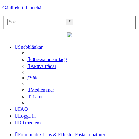
Gå direkt till innehåll
Avancerad
Sök
sökning
Snabblänkar
Obesvarade inlägg
Aktiva trådar
Sök
Medlemmar
Teamet
FAQ
Logga in
Bli medlem
Forumindex
Ljus & Effekter
Fasta armaturer