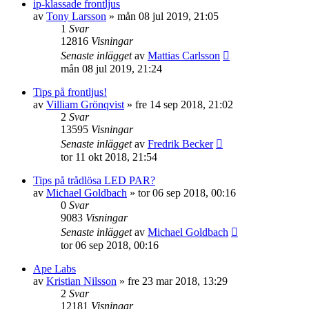
ip-klassade frontljus
av
Tony Larsson
»
mån 08 jul 2019, 21:05
1
Svar
12816
Visningar
Senaste inlägget
av
Mattias Carlsson
mån 08 jul 2019, 21:24
Tips på frontljus!
av
Villiam Grönqvist
»
fre 14 sep 2018, 21:02
2
Svar
13595
Visningar
Senaste inlägget
av
Fredrik Becker
tor 11 okt 2018, 21:54
Tips på trådlösa LED PAR?
av
Michael Goldbach
»
tor 06 sep 2018, 00:16
0
Svar
9083
Visningar
Senaste inlägget
av
Michael Goldbach
tor 06 sep 2018, 00:16
Ape Labs
av
Kristian Nilsson
»
fre 23 mar 2018, 13:29
2
Svar
12181
Visningar