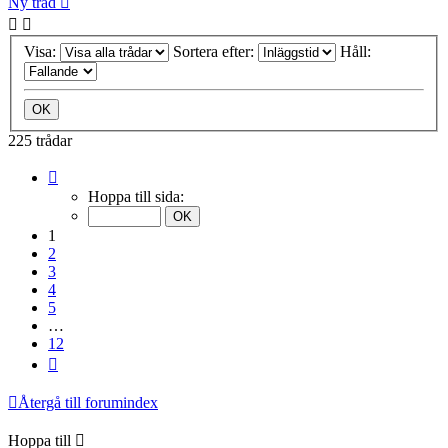
Ny tråd
Visa:
Sortera efter:
Håll:
225 trådar
Sida
1
Hoppa till sida:
av
12
1
2
3
4
5
…
12
Nästa
Återgå till forumindex
Hoppa till