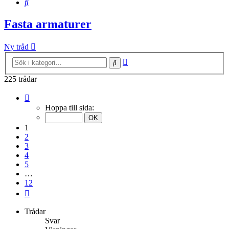
Sök
Fasta armaturer
Ny tråd
Avancerad
Sök
sökning
225 trådar
Sida
1
Hoppa till sida:
av
12
1
2
3
4
5
…
12
Nästa
Trådar
Svar