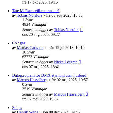
fre 17 okt 2025, 19:15
Tate McRae - vilken armatur?
av
Tobias Norrfors
»
fre 08 aug 2025, 18:58
1
Svar
4824
Visningar
Senaste inlägget
av
Tobias Norrfors
ons 20 aug 2025, 09:27
Co2 gas
av
Mattias Carlsson
»
mån 15 jul 2013, 19:19
10
Svar
62773
Visningar
Senaste inlägget
av
Nicke Löfgren
ons 07 maj 2025, 18:41
Datorprogram för DMX styrning utan ljusbord
av
Marcus Hasselberg
»
fre 02 maj 2025, 19:57
0
Svar
3519
Visningar
Senaste inlägget
av
Marcus Hasselberg
fre 02 maj 2025, 19:57
Soljus
av
Henrik Weng
»
sön 08 dec 2024, 09:45