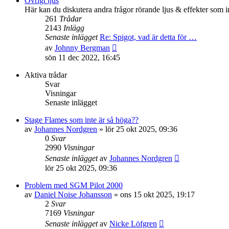
Övrigt ljus
inlägget
Här kan du diskutera andra frågor rörande ljus & effekter som i
261
Trådar
2143
Inlägg
Senaste inlägget
Re: Spigot, vad är detta för …
Gå
av
Johnny Bergman
till
sön 11 dec 2022, 16:45
det
senaste
Aktiva trådar
inlägget
Svar
Visningar
Senaste inlägget
Stage Flames som inte är så höga??
av
Johannes Nordgren
»
lör 25 okt 2025, 09:36
0
Svar
2990
Visningar
Senaste inlägget
av
Johannes Nordgren
lör 25 okt 2025, 09:36
Problem med SGM Pilot 2000
av
Daniel Noise Johansson
»
ons 15 okt 2025, 19:17
2
Svar
7169
Visningar
Senaste inlägget
av
Nicke Löfgren