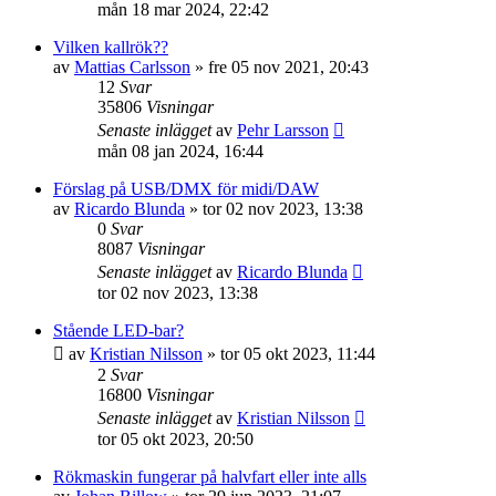
mån 18 mar 2024, 22:42
Vilken kallrök??
av
Mattias Carlsson
»
fre 05 nov 2021, 20:43
12
Svar
35806
Visningar
Senaste inlägget
av
Pehr Larsson
mån 08 jan 2024, 16:44
Förslag på USB/DMX för midi/DAW
av
Ricardo Blunda
»
tor 02 nov 2023, 13:38
0
Svar
8087
Visningar
Senaste inlägget
av
Ricardo Blunda
tor 02 nov 2023, 13:38
Stående LED-bar?
av
Kristian Nilsson
»
tor 05 okt 2023, 11:44
2
Svar
16800
Visningar
Senaste inlägget
av
Kristian Nilsson
tor 05 okt 2023, 20:50
Rökmaskin fungerar på halvfart eller inte alls