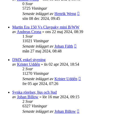
0
Svar
5725
Visningar
Senaste inlägget
av
Henrik Weng
sön 08 dec 2024, 09:45
Martin Era 150 Vs Claypaky mini B/WW
av
Andreas Crona
»
ons 22 maj 2024, 08:39
1
Svar
11021
Visningar
Senaste inlägget
av
Johan Fälth
mån 27 maj 2024, 08:48
DMX enkel styrning
av
Krister Uddén
»
tis 02 apr 2024, 18:54
2
Svar
11270
Visningar
Senaste inlägget
av
Krister Uddén
fre 05 apr 2024, 07:26
Synka rörelser, ljus och ljud
av
Johan Billow
»
lör 16 mar 2024, 09:15
2
Svar
6327
Visningar
Senaste inlägget
av
Johan Billow