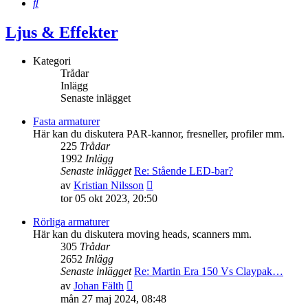
Sök
Ljus & Effekter
Kategori
Trådar
Inlägg
Senaste inlägget
Fasta armaturer
Här kan du diskutera PAR-kannor, fresneller, profiler mm.
225
Trådar
1992
Inlägg
Senaste inlägget
Re: Stående LED-bar?
Gå
av
Kristian Nilsson
till
tor 05 okt 2023, 20:50
det
senaste
Rörliga armaturer
inlägget
Här kan du diskutera moving heads, scanners mm.
305
Trådar
2652
Inlägg
Senaste inlägget
Re: Martin Era 150 Vs Claypak…
Gå
av
Johan Fälth
till
mån 27 maj 2024, 08:48
det