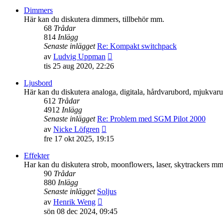
senaste
Dimmers
inlägget
Här kan du diskutera dimmers, tillbehör mm.
68
Trådar
814
Inlägg
Senaste inlägget
Re: Kompakt switchpack
Gå
av
Ludvig Uppman
till
tis 25 aug 2020, 22:26
det
senaste
Ljusbord
inlägget
Här kan du diskutera analoga, digitala, hårdvarubord, mjukva
612
Trådar
4912
Inlägg
Senaste inlägget
Re: Problem med SGM Pilot 2000
Gå
av
Nicke Löfgren
till
fre 17 okt 2025, 19:15
det
senaste
Effekter
inlägget
Har kan du diskutera strob, moonflowers, laser, skytrackers mm
90
Trådar
880
Inlägg
Senaste inlägget
Soljus
Gå
av
Henrik Weng
till
sön 08 dec 2024, 09:45
det