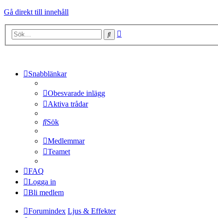
Gå direkt till innehåll
Avancerad
Sök
sökning
Snabblänkar
Obesvarade inlägg
Aktiva trådar
Sök
Medlemmar
Teamet
FAQ
Logga in
Bli medlem
Forumindex
Ljus & Effekter