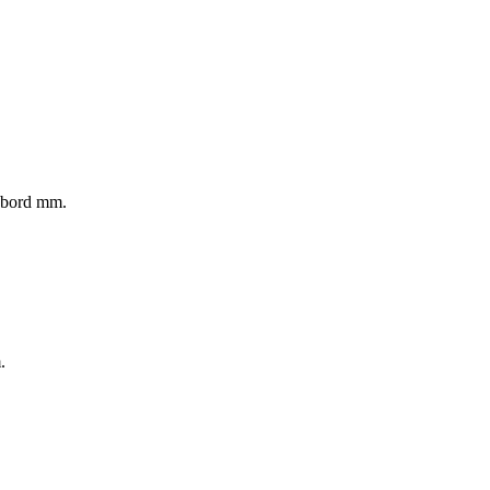
rubord mm.
.