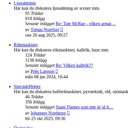
senaste
Ljussättning
inlägget
Här kan du diskutera ljussättning av scener mm.
95
Trådar
918
Inlägg
Senaste inlägget
Re: Tate McRae - vilken armat…
Gå
av
Tobias Norrfors
till
ons 20 aug 2025, 09:27
det
senaste
Rökmaskiner
inlägget
Här kan du diskutera rökmaskiner, kallrök, haze mm.
124
Trådar
1138
Inlägg
Senaste inlägget
Re: Vilken kallrök??
Gå
av
Pehr Larsson
till
mån 08 jan 2024, 16:44
det
senaste
Specialeffekter
inlägget
Här kan du diskutera bubbelmaskiner, pyroteknik, eld, snömaski
46
Trådar
356
Inlägg
Senaste inlägget
Stage Flames som inte är så h…
Gå
av
Johannes Nordgren
till
lör 25 okt 2025, 09:36
det
senaste