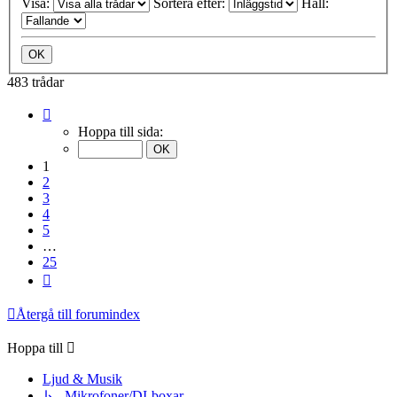
Visa:
Sortera efter:
Håll:
483 trådar
Sida
1
Hoppa till sida:
av
25
1
2
3
4
5
…
25
Nästa
Återgå till forumindex
Hoppa till
Ljud & Musik
↳ Mikrofoner/DI-boxar