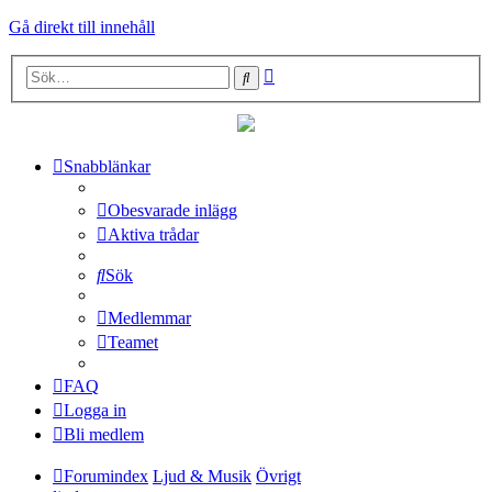
Gå direkt till innehåll
Avancerad
Sök
sökning
Snabblänkar
Obesvarade inlägg
Aktiva trådar
Sök
Medlemmar
Teamet
FAQ
Logga in
Bli medlem
Forumindex
Ljud & Musik
Övrigt