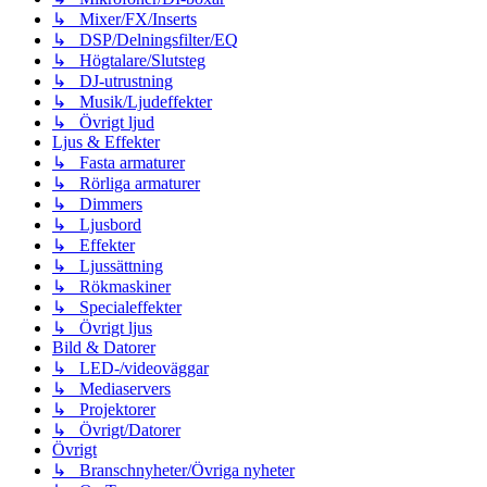
↳ Mixer/FX/Inserts
↳ DSP/Delningsfilter/EQ
↳ Högtalare/Slutsteg
↳ DJ-utrustning
↳ Musik/Ljudeffekter
↳ Övrigt ljud
Ljus & Effekter
↳ Fasta armaturer
↳ Rörliga armaturer
↳ Dimmers
↳ Ljusbord
↳ Effekter
↳ Ljussättning
↳ Rökmaskiner
↳ Specialeffekter
↳ Övrigt ljus
Bild & Datorer
↳ LED-/videoväggar
↳ Mediaservers
↳ Projektorer
↳ Övrigt/Datorer
Övrigt
↳ Branschnyheter/Övriga nyheter