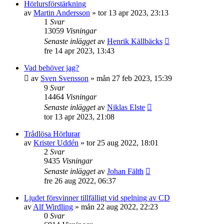
Hörlursförstärkning
av
Martin Andersson
»
tor 13 apr 2023, 23:13
1
Svar
13059
Visningar
Senaste inlägget
av
Henrik Källbäcks
fre 14 apr 2023, 13:43
Vad behöver jag?
av
Sven Svensson
»
mån 27 feb 2023, 15:39
9
Svar
14464
Visningar
Senaste inlägget
av
Niklas Elste
tor 13 apr 2023, 21:08
Trådlösa Hörlurar
av
Krister Uddén
»
tor 25 aug 2022, 18:01
2
Svar
9435
Visningar
Senaste inlägget
av
Johan Fälth
fre 26 aug 2022, 06:37
Ljudet försvinner tillfälligt vid spelning av CD
av
Alf Wirdling
»
mån 22 aug 2022, 22:23
0
Svar