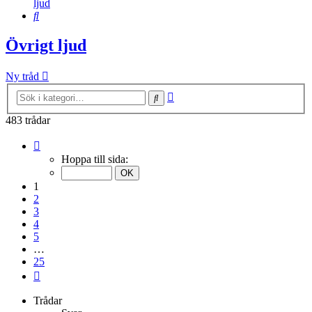
ljud
Sök
Övrigt ljud
Ny tråd
Avancerad
Sök
sökning
483 trådar
Sida
1
Hoppa till sida:
av
25
1
2
3
4
5
…
25
Nästa
Trådar