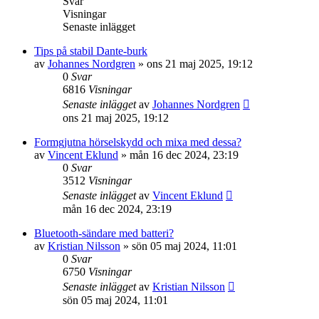
Svar
Visningar
Senaste inlägget
Tips på stabil Dante-burk
av
Johannes Nordgren
»
ons 21 maj 2025, 19:12
0
Svar
6816
Visningar
Senaste inlägget
av
Johannes Nordgren
ons 21 maj 2025, 19:12
Formgjutna hörselskydd och mixa med dessa?
av
Vincent Eklund
»
mån 16 dec 2024, 23:19
0
Svar
3512
Visningar
Senaste inlägget
av
Vincent Eklund
mån 16 dec 2024, 23:19
Bluetooth-sändare med batteri?
av
Kristian Nilsson
»
sön 05 maj 2024, 11:01
0
Svar
6750
Visningar
Senaste inlägget
av
Kristian Nilsson
sön 05 maj 2024, 11:01