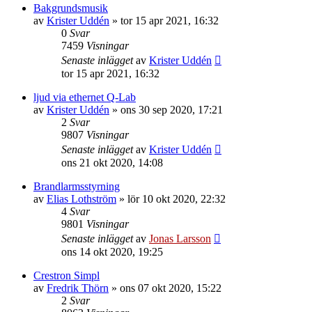
Bakgrundsmusik
av
Krister Uddén
»
tor 15 apr 2021, 16:32
0
Svar
7459
Visningar
Senaste inlägget
av
Krister Uddén
tor 15 apr 2021, 16:32
ljud via ethernet Q-Lab
av
Krister Uddén
»
ons 30 sep 2020, 17:21
2
Svar
9807
Visningar
Senaste inlägget
av
Krister Uddén
ons 21 okt 2020, 14:08
Brandlarmsstyrning
av
Elias Lothström
»
lör 10 okt 2020, 22:32
4
Svar
9801
Visningar
Senaste inlägget
av
Jonas Larsson
ons 14 okt 2020, 19:25
Crestron Simpl
av
Fredrik Thörn
»
ons 07 okt 2020, 15:22
2
Svar