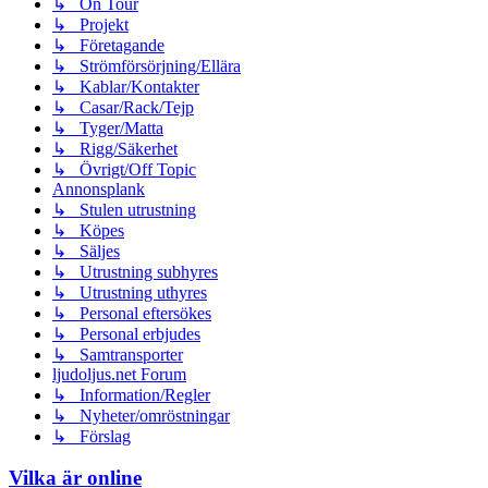
↳ On Tour
↳ Projekt
↳ Företagande
↳ Strömförsörjning/Ellära
↳ Kablar/Kontakter
↳ Casar/Rack/Tejp
↳ Tyger/Matta
↳ Rigg/Säkerhet
↳ Övrigt/Off Topic
Annonsplank
↳ Stulen utrustning
↳ Köpes
↳ Säljes
↳ Utrustning subhyres
↳ Utrustning uthyres
↳ Personal eftersökes
↳ Personal erbjudes
↳ Samtransporter
ljudoljus.net Forum
↳ Information/Regler
↳ Nyheter/omröstningar
↳ Förslag
Vilka är online