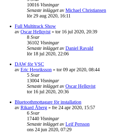
10016
Visningar
Senaste inlägget
av
Michael Christiansen
lör 29 aug 2020, 16:11
Full Multitrack Show
av
Oscar Hellqvist
»
tor 16 jul 2020, 20:39
8
Svar
36102
Visningar
Senaste inlägget
av
Daniel Ravald
lör 18 jul 2020, 22:06
DAW för VSC
av
Eric Henriksson
»
tor 09 apr 2020, 08:44
5
Svar
13004
Visningar
Senaste inlägget
av
Oscar Hellqvist
tor 16 jul 2020, 20:36
Bluetoothmottagare för installation
av
Rikard Åberg
»
fre 24 apr 2020, 15:57
6
Svar
17440
Visningar
Senaste inlägget
av
Leif Persson
ons 24 jun 2020, 07:29