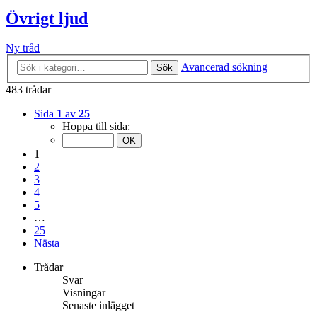
Övrigt ljud
Ny tråd
Avancerad sökning
Sök
483 trådar
Sida
1
av
25
Hoppa till sida:
1
2
3
4
5
…
25
Nästa
Trådar
Svar
Visningar
Senaste inlägget