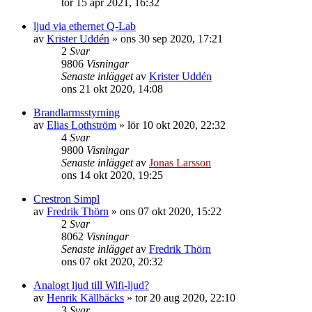
tor 15 apr 2021, 16:32
ljud via ethernet Q-Lab
av
Krister Uddén
»
ons 30 sep 2020, 17:21
2
Svar
9806
Visningar
Senaste inlägget
av
Krister Uddén
ons 21 okt 2020, 14:08
Brandlarmsstyrning
av
Elias Lothström
»
lör 10 okt 2020, 22:32
4
Svar
9800
Visningar
Senaste inlägget
av
Jonas Larsson
ons 14 okt 2020, 19:25
Crestron Simpl
av
Fredrik Thörn
»
ons 07 okt 2020, 15:22
2
Svar
8062
Visningar
Senaste inlägget
av
Fredrik Thörn
ons 07 okt 2020, 20:32
Analogt ljud till Wifi-ljud?
av
Henrik Källbäcks
»
tor 20 aug 2020, 22:10
3
Svar