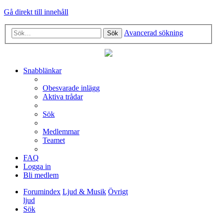
Gå direkt till innehåll
Avancerad sökning
Sök
Snabblänkar
Obesvarade inlägg
Aktiva trådar
Sök
Medlemmar
Teamet
FAQ
Logga in
Bli medlem
Forumindex
Ljud & Musik
Övrigt
ljud
Sök