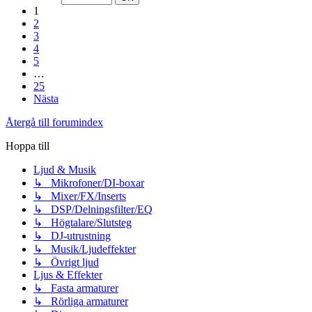
1
2
3
4
5
…
25
Nästa
Återgå till forumindex
Hoppa till
Ljud & Musik
↳ Mikrofoner/DI-boxar
↳ Mixer/FX/Inserts
↳ DSP/Delningsfilter/EQ
↳ Högtalare/Slutsteg
↳ DJ-utrustning
↳ Musik/Ljudeffekter
↳ Övrigt ljud
Ljus & Effekter
↳ Fasta armaturer
↳ Rörliga armaturer