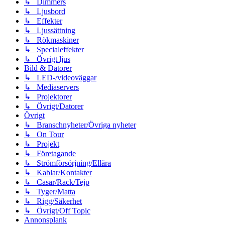
↳ Dimmers
↳ Ljusbord
↳ Effekter
↳ Ljussättning
↳ Rökmaskiner
↳ Specialeffekter
↳ Övrigt ljus
Bild & Datorer
↳ LED-/videoväggar
↳ Mediaservers
↳ Projektorer
↳ Övrigt/Datorer
Övrigt
↳ Branschnyheter/Övriga nyheter
↳ On Tour
↳ Projekt
↳ Företagande
↳ Strömförsörjning/Ellära
↳ Kablar/Kontakter
↳ Casar/Rack/Tejp
↳ Tyger/Matta
↳ Rigg/Säkerhet
↳ Övrigt/Off Topic
Annonsplank