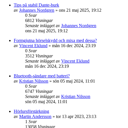
Tips på stabil Dante-burk
av
Johannes Nordgren
»
ons 21 maj 2025, 19:12
0
Svar
6812
Visningar
Senaste inlägget
av
Johannes Nordgren
ons 21 maj 2025, 19:12
Formgjutna hörselskydd och mixa med dessa?
av
Vincent Eklund
»
mån 16 dec 2024, 23:19
0
Svar
3512
Visningar
Senaste inlägget
av
Vincent Eklund
mån 16 dec 2024, 23:19
Bluetooth-sändare med batteri?
av
Kristian Nilsson
»
sön 05 maj 2024, 11:01
0
Svar
6747
Visningar
Senaste inlägget
av
Kristian Nilsson
sön 05 maj 2024, 11:01
Hörlursförstärkning
av
Martin Andersson
»
tor 13 apr 2023, 23:13
1
Svar
13058
Visningar