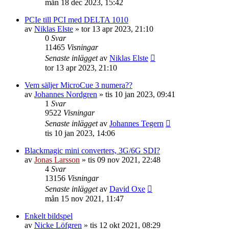
mån 18 dec 2023, 15:42
PCIe till PCI med DELTA 1010
av
Niklas Elste
»
tor 13 apr 2023, 21:10
0
Svar
11465
Visningar
Senaste inlägget
av
Niklas Elste
tor 13 apr 2023, 21:10
Vem säljer MicroCue 3 numera??
av
Johannes Nordgren
»
tis 10 jan 2023, 09:41
1
Svar
9522
Visningar
Senaste inlägget
av
Johannes Tegern
tis 10 jan 2023, 14:06
Blackmagic mini converters, 3G/6G SDI?
av
Jonas Larsson
»
tis 09 nov 2021, 22:48
4
Svar
13156
Visningar
Senaste inlägget
av
David Oxe
mån 15 nov 2021, 11:47
Enkelt bildspel
av
Nicke Löfgren
»
tis 12 okt 2021, 08:29