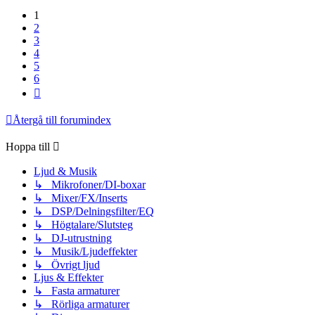
1
2
3
4
5
6
Nästa
Återgå till forumindex
Hoppa till
Ljud & Musik
↳ Mikrofoner/DI-boxar
↳ Mixer/FX/Inserts
↳ DSP/Delningsfilter/EQ
↳ Högtalare/Slutsteg
↳ DJ-utrustning
↳ Musik/Ljudeffekter
↳ Övrigt ljud
Ljus & Effekter
↳ Fasta armaturer
↳ Rörliga armaturer