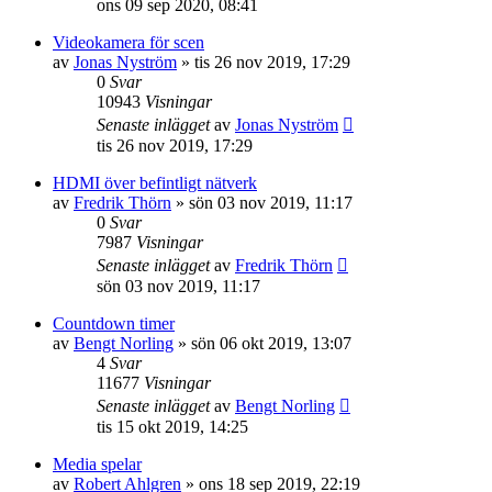
ons 09 sep 2020, 08:41
Videokamera för scen
av
Jonas Nyström
»
tis 26 nov 2019, 17:29
0
Svar
10943
Visningar
Senaste inlägget
av
Jonas Nyström
tis 26 nov 2019, 17:29
HDMI över befintligt nätverk
av
Fredrik Thörn
»
sön 03 nov 2019, 11:17
0
Svar
7987
Visningar
Senaste inlägget
av
Fredrik Thörn
sön 03 nov 2019, 11:17
Countdown timer
av
Bengt Norling
»
sön 06 okt 2019, 13:07
4
Svar
11677
Visningar
Senaste inlägget
av
Bengt Norling
tis 15 okt 2019, 14:25
Media spelar
av
Robert Ahlgren
»
ons 18 sep 2019, 22:19