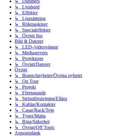
↳ Dimmers
↳ Ljusbord
↳ Effekter
↳ Ljussättning
↳ Rökmaskiner
↳ Specialeffekter
↳ Övrigt ljus
Bild & Datorer
↳ LED-/videoväggar
↳ Mediaservers
↳ Projektorer
↳ Övrigt/Datorer
Övrigt
↳ Branschnyheter/Övriga nyheter
↳ On Tour
↳ Projekt
↳ Företagande
↳ Strömförsörjning/Ellära
↳ Kablar/Kontakter
↳ Casar/Rack/Tejp
↳ Tyger/Matta
↳ Rigg/Säkerhet
↳ Övrigt/Off Topic
Annonsplank