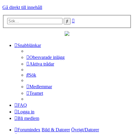
Gå direkt till innehåll
Avancerad
Sök
sökning
Snabblänkar
Obesvarade inlägg
Aktiva trådar
Sök
Medlemmar
Teamet
FAQ
Logga in
Bli medlem
Forumindex
Bild & Datorer
Övrigt/Datorer