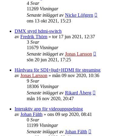
4
Svar
11269
Visningar
Senaste inlägget
av
Nicke Löfgren
ons 13 okt 2021, 15:23
DMX styrd hdmi-switch
av
Fredrik Thörn
»
tor 17 jun 2021, 12:37
3
Svar
11679
Visningar
Senaste inlägget
av
Jonas Larsson
sön 20 jun 2021, 17:25
Hårdvara för SDI+ljud+HDMI för streaming
av
Jonas Larsson
»
mån 09 nov 2020, 10:36
9
Svar
18306
Visningar
Senaste inlägget
av
Rikard Åberg
mån 16 nov 2020, 20:47
Interaktiv app för videouppspelning
av
Johan Fälth
»
ons 09 sep 2020, 08:41
0
Svar
11199
Visningar
Senaste inlägget
av
Johan Fälth