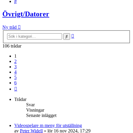
Sök
Övrigt/Datorer
Ny tråd
Avancerad
Sök
sökning
106 trådar
1
2
3
4
5
6
Nästa
Trådar
Svar
Visningar
Senaste inlägget
Videospelare m meny för utställning
av
Peter Widell
»
lör 16 nov 2024, 17:29