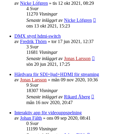
av
Nicke Löfgren
»
tis 12 okt 2021, 08:29
4
Svar
11270
Visningar
Senaste inlägget
av
Nicke Löfgren
ons 13 okt 2021, 15:23
DMX styrd hdmi-switch
av
Fredrik Thörn
»
tor 17 jun 2021, 12:37
3
Svar
11681
Visningar
Senaste inlägget
av
Jonas Larsson
sön 20 jun 2021, 17:25
Hårdvara för SDI+ljud+HDMI för streaming
av
Jonas Larsson
»
mån 09 nov 2020, 10:36
9
Svar
18307
Visningar
Senaste inlägget
av
Rikard Åberg
mån 16 nov 2020, 20:47
Interaktiv app för videouppspelning
av
Johan Fälth
»
ons 09 sep 2020, 08:41
0
Svar
11199
Visningar