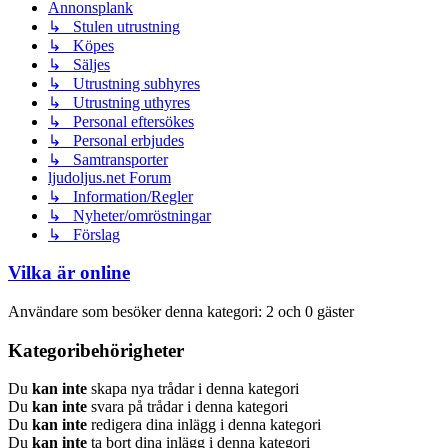
Annonsplank
↳ Stulen utrustning
↳ Köpes
↳ Säljes
↳ Utrustning subhyres
↳ Utrustning uthyres
↳ Personal eftersökes
↳ Personal erbjudes
↳ Samtransporter
ljudoljus.net Forum
↳ Information/Regler
↳ Nyheter/omröstningar
↳ Förslag
Vilka är online
Användare som besöker denna kategori: 2 och 0 gäster
Kategoribehörigheter
Du
kan inte
skapa nya trådar i denna kategori
Du
kan inte
svara på trådar i denna kategori
Du
kan inte
redigera dina inlägg i denna kategori
Du
kan inte
ta bort dina inlägg i denna kategori