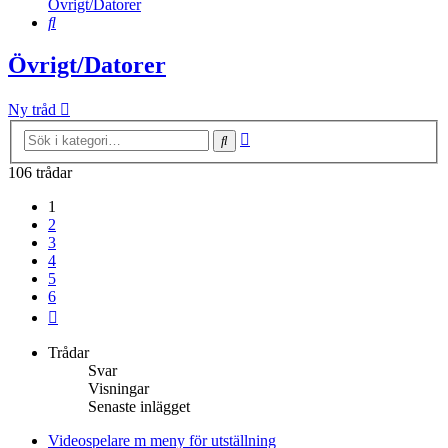
Övrigt/Datorer
Sök
Övrigt/Datorer
Ny tråd
Avancerad
Sök
sökning
106 trådar
1
2
3
4
5
6
Nästa
Trådar
Svar
Visningar
Senaste inlägget
Videospelare m meny för utställning