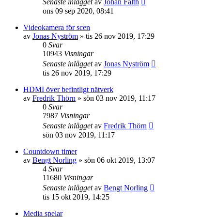
Senaste inlägget
av
Johan Fälth
ons 09 sep 2020, 08:41
Videokamera för scen
av
Jonas Nyström
»
tis 26 nov 2019, 17:29
0
Svar
10943
Visningar
Senaste inlägget
av
Jonas Nyström
tis 26 nov 2019, 17:29
HDMI över befintligt nätverk
av
Fredrik Thörn
»
sön 03 nov 2019, 11:17
0
Svar
7987
Visningar
Senaste inlägget
av
Fredrik Thörn
sön 03 nov 2019, 11:17
Countdown timer
av
Bengt Norling
»
sön 06 okt 2019, 13:07
4
Svar
11680
Visningar
Senaste inlägget
av
Bengt Norling
tis 15 okt 2019, 14:25
Media spelar