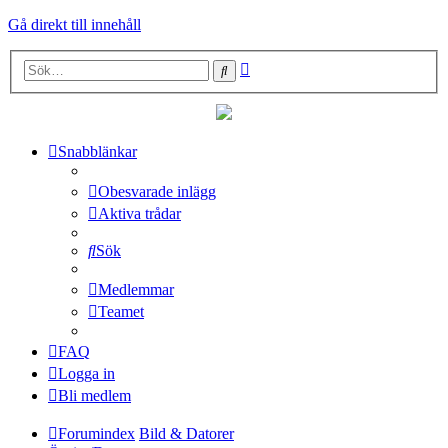
Gå direkt till innehåll
Avancerad
Sök
sökning
Snabblänkar
Obesvarade inlägg
Aktiva trådar
Sök
Medlemmar
Teamet
FAQ
Logga in
Bli medlem
Forumindex
Bild & Datorer