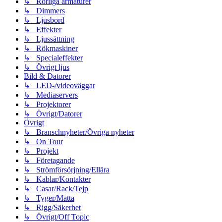
↳ Rörliga armaturer
↳ Dimmers
↳ Ljusbord
↳ Effekter
↳ Ljussättning
↳ Rökmaskiner
↳ Specialeffekter
↳ Övrigt ljus
Bild & Datorer
↳ LED-/videoväggar
↳ Mediaservers
↳ Projektorer
↳ Övrigt/Datorer
Övrigt
↳ Branschnyheter/Övriga nyheter
↳ On Tour
↳ Projekt
↳ Företagande
↳ Strömförsörjning/Ellära
↳ Kablar/Kontakter
↳ Casar/Rack/Tejp
↳ Tyger/Matta
↳ Rigg/Säkerhet
↳ Övrigt/Off Topic