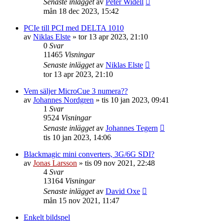
Senaste inlägget
av
Peter Widell
mån 18 dec 2023, 15:42
PCIe till PCI med DELTA 1010
av
Niklas Elste
»
tor 13 apr 2023, 21:10
0
Svar
11465
Visningar
Senaste inlägget
av
Niklas Elste
tor 13 apr 2023, 21:10
Vem säljer MicroCue 3 numera??
av
Johannes Nordgren
»
tis 10 jan 2023, 09:41
1
Svar
9524
Visningar
Senaste inlägget
av
Johannes Tegern
tis 10 jan 2023, 14:06
Blackmagic mini converters, 3G/6G SDI?
av
Jonas Larsson
»
tis 09 nov 2021, 22:48
4
Svar
13164
Visningar
Senaste inlägget
av
David Oxe
mån 15 nov 2021, 11:47
Enkelt bildspel