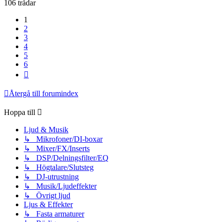
106 trådar
1
2
3
4
5
6
Nästa
Återgå till forumindex
Hoppa till
Ljud & Musik
↳ Mikrofoner/DI-boxar
↳ Mixer/FX/Inserts
↳ DSP/Delningsfilter/EQ
↳ Högtalare/Slutsteg
↳ DJ-utrustning
↳ Musik/Ljudeffekter
↳ Övrigt ljud
Ljus & Effekter
↳ Fasta armaturer