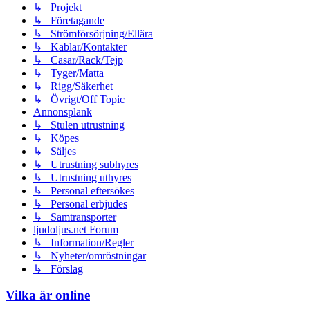
↳ Projekt
↳ Företagande
↳ Strömförsörjning/Ellära
↳ Kablar/Kontakter
↳ Casar/Rack/Tejp
↳ Tyger/Matta
↳ Rigg/Säkerhet
↳ Övrigt/Off Topic
Annonsplank
↳ Stulen utrustning
↳ Köpes
↳ Säljes
↳ Utrustning subhyres
↳ Utrustning uthyres
↳ Personal eftersökes
↳ Personal erbjudes
↳ Samtransporter
ljudoljus.net Forum
↳ Information/Regler
↳ Nyheter/omröstningar
↳ Förslag
Vilka är online