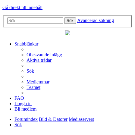
Gå direkt till innehåll
Avancerad sökning
Sök
Snabblänkar
Obesvarade inlägg
Aktiva trådar
Sök
Medlemmar
Teamet
FAQ
Logga in
Bli medlem
Forumindex
Bild & Datorer
Mediaservers
Sök