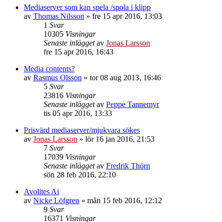
Mediaserver som kan spela /spola i klipp
av
Thomas Nilsson
»
fre 15 apr 2016, 13:03
1
Svar
10305
Visningar
Senaste inlägget
av
Jonas Larsson
fre 15 apr 2016, 16:43
Media contents?
av
Rasmus Olsson
»
tor 08 aug 2013, 16:46
5
Svar
23816
Visningar
Senaste inlägget
av
Peppe Tannemyr
tis 05 apr 2016, 13:33
Prisvärd mediaserver/mjukvara sökes
av
Jonas Larsson
»
lör 16 jan 2016, 21:53
7
Svar
17039
Visningar
Senaste inlägget
av
Fredrik Thörn
sön 28 feb 2016, 22:10
Avolites Ai
av
Nicke Löfgren
»
mån 15 feb 2016, 12:12
9
Svar
16371
Visningar