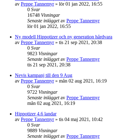
av
Peppe Tannemyr
»
lör 01 jan 2022, 16:55
0
Svar
16748
Visningar
Senaste inlägget
av
Peppe Tannemyr
lör 01 jan 2022, 16:55
Ny modell Hippotizer och ny generation hårdvara
av
Peppe Tannemyr
»
tis 21 sep 2021, 20:38
0
Svar
9823
Visningar
Senaste inlägget
av
Peppe Tannemyr
tis 21 sep 2021, 20:38
Nevis kampanj till den 9 Aug
av
Peppe Tannemyr
»
mån 02 aug 2021, 16:19
0
Svar
9722
Visningar
Senaste inlägget
av
Peppe Tannemyr
mån 02 aug 2021, 16:19
Hippotizer 4.6 landar
av
Peppe Tannemyr
»
tis 04 maj 2021, 10:42
0
Svar
9889
Visningar
Senaste inlägget
av
Peppe Tannemyr