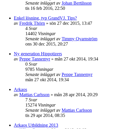
Senaste inlägget
av
Johan Bertilsson
tis 16 feb 2016, 22:50
Enkel lösning, typ GrandVJ. Tips?
av
Fredrik Thörn
»
sön 27 dec 2015, 13:47
4
Svar
14402
Visningar
Senaste inlägget
av
Timmy Qvarnström
ons 30 dec 2015, 20:27
Ny generation Hippotizers
av
Peppe Tannemyr
»
mån 27 okt 2014, 19:34
0
Svar
9785
Visningar
Senaste inlägget
av
Peppe Tannemyr
mån 27 okt 2014, 19:34
Arkaos
av
Mattias Carlsson
»
mån 28 apr 2014, 20:29
7
Svar
15274
Visningar
Senaste inlägget
av
Mattias Carlsson
tis 29 apr 2014, 08:35
Arkaos Utbildning 2013