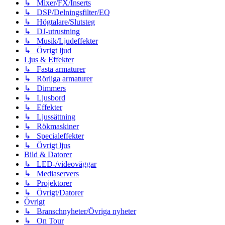
↳ Mixer/FX/Inserts
↳ DSP/Delningsfilter/EQ
↳ Högtalare/Slutsteg
↳ DJ-utrustning
↳ Musik/Ljudeffekter
↳ Övrigt ljud
Ljus & Effekter
↳ Fasta armaturer
↳ Rörliga armaturer
↳ Dimmers
↳ Ljusbord
↳ Effekter
↳ Ljussättning
↳ Rökmaskiner
↳ Specialeffekter
↳ Övrigt ljus
Bild & Datorer
↳ LED-/videoväggar
↳ Mediaservers
↳ Projektorer
↳ Övrigt/Datorer
Övrigt
↳ Branschnyheter/Övriga nyheter
↳ On Tour