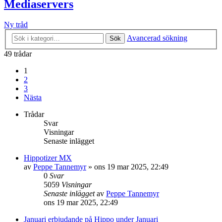
Mediaservers
Ny tråd
Avancerad sökning
Sök
49 trådar
1
2
3
Nästa
Trådar
Svar
Visningar
Senaste inlägget
Hippotizer MX
av
Peppe Tannemyr
»
ons 19 mar 2025, 22:49
0
Svar
5059
Visningar
Senaste inlägget
av
Peppe Tannemyr
ons 19 mar 2025, 22:49
Januari erbjudande på Hippo under Januari