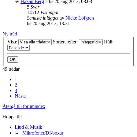
av
Håkan Berg
»
tis 20 aug 2013, 08:03
5
Svar
14512
Visningar
Senaste inlägget
av
Nicke Löfgren
tis 20 aug 2013, 13:31
Ny tråd
Visa:
Sortera efter:
Håll:
49 trådar
1
2
3
Nästa
Återgå till forumindex
Hoppa till
Ljud & Musik
↳ Mikrofoner/DI-boxar