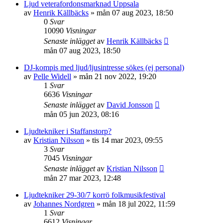
Ljud veterafordonsmarknad Uppsala
av
Henrik Källbäcks
»
mån 07 aug 2023, 18:50
0
Svar
10090
Visningar
Senaste inlägget
av
Henrik Källbäcks
mån 07 aug 2023, 18:50
DJ-kompis med ljud/ljusintresse sökes (ej personal)
av
Pelle Widell
»
mån 21 nov 2022, 19:20
1
Svar
6636
Visningar
Senaste inlägget
av
David Jonsson
mån 05 jun 2023, 08:16
Ljudtekniker i Staffanstorp?
av
Kristian Nilsson
»
tis 14 mar 2023, 09:55
3
Svar
7045
Visningar
Senaste inlägget
av
Kristian Nilsson
mån 27 mar 2023, 12:48
Ljudtekniker 29-30/7 korrö folkmusikfestival
av
Johannes Nordgren
»
mån 18 jul 2022, 11:59
1
Svar
6612
Visningar