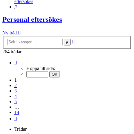
eftersökes
Sök
Personal eftersökes
Ny tråd
Avancerad
Sök
sökning
264 trådar
Sida
1
Hoppa till sida:
av
14
1
2
3
4
5
…
14
Nästa
Trådar