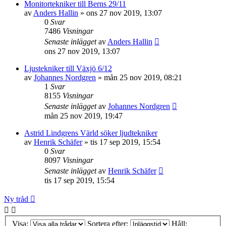
Monitortekniker till Berns 29/11
av
Anders Hallin
»
ons 27 nov 2019, 13:07
0
Svar
7486
Visningar
Senaste inlägget
av
Anders Hallin
ons 27 nov 2019, 13:07
Ljustekniker till Växjö 6/12
av
Johannes Nordgren
»
mån 25 nov 2019, 08:21
1
Svar
8155
Visningar
Senaste inlägget
av
Johannes Nordgren
mån 25 nov 2019, 19:47
Astrid Lindgrens Värld söker ljudtekniker
av
Henrik Schäfer
»
tis 17 sep 2019, 15:54
0
Svar
8097
Visningar
Senaste inlägget
av
Henrik Schäfer
tis 17 sep 2019, 15:54
Ny tråd
Visa:
Sortera efter:
Håll: