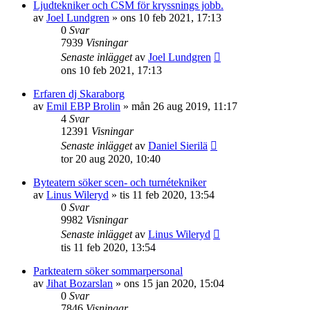
Ljudtekniker och CSM för kryssnings jobb.
av
Joel Lundgren
»
ons 10 feb 2021, 17:13
0
Svar
7939
Visningar
Senaste inlägget
av
Joel Lundgren
ons 10 feb 2021, 17:13
Erfaren dj Skaraborg
av
Emil EBP Brolin
»
mån 26 aug 2019, 11:17
4
Svar
12391
Visningar
Senaste inlägget
av
Daniel Sierilä
tor 20 aug 2020, 10:40
Byteatern söker scen- och turnétekniker
av
Linus Wileryd
»
tis 11 feb 2020, 13:54
0
Svar
9982
Visningar
Senaste inlägget
av
Linus Wileryd
tis 11 feb 2020, 13:54
Parkteatern söker sommarpersonal
av
Jihat Bozarslan
»
ons 15 jan 2020, 15:04
0
Svar
7846
Visningar