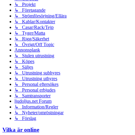
↳ Projekt
↳ Företagande
↳ Strömförsörjning/Ellära
↳ Kablar/Kontakter
↳ Casar/Rack/Tejp
↳ Tyger/Matta
↳ Rigg/Säkerhet
↳ Övrigt/Off Topic
Annonsplank
↳ Stulen utrustning
↳ Köpes
↳ Säljes
↳ Utrustning subhyres
↳ Utrustning uthyres
↳ Personal eftersökes
↳ Personal erbjudes
↳ Samtransporter
ljudoljus.net Forum
↳ Information/Regler
↳ Nyheter/omröstningar
↳ Förslag
Vilka är online