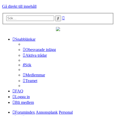
Gå direkt till innehåll
Avancerad
Sök
sökning
Snabblänkar
Obesvarade inlägg
Aktiva trådar
Sök
Medlemmar
Teamet
FAQ
Logga in
Bli medlem
Forumindex
Annonsplank
Personal