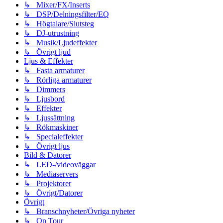
↳ Mixer/FX/Inserts
↳ DSP/Delningsfilter/EQ
↳ Högtalare/Slutsteg
↳ DJ-utrustning
↳ Musik/Ljudeffekter
↳ Övrigt ljud
Ljus & Effekter
↳ Fasta armaturer
↳ Rörliga armaturer
↳ Dimmers
↳ Ljusbord
↳ Effekter
↳ Ljussättning
↳ Rökmaskiner
↳ Specialeffekter
↳ Övrigt ljus
Bild & Datorer
↳ LED-/videoväggar
↳ Mediaservers
↳ Projektorer
↳ Övrigt/Datorer
Övrigt
↳ Branschnyheter/Övriga nyheter
↳ On Tour