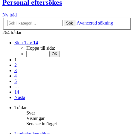
Personal eftersökes
Ny tråd
Avancerad sökning
Sök
264 trådar
Sida
1
av
14
Hoppa till sida:
1
2
3
4
5
…
14
Nästa
Trådar
Svar
Visningar
Senaste inlägget
Ljudtekniker sökes