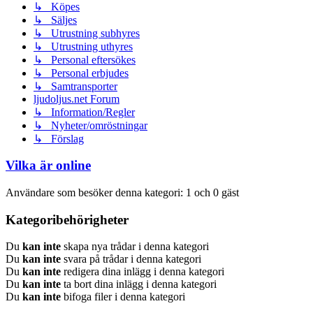
↳ Köpes
↳ Säljes
↳ Utrustning subhyres
↳ Utrustning uthyres
↳ Personal eftersökes
↳ Personal erbjudes
↳ Samtransporter
ljudoljus.net Forum
↳ Information/Regler
↳ Nyheter/omröstningar
↳ Förslag
Vilka är online
Användare som besöker denna kategori: 1 och 0 gäst
Kategoribehörigheter
Du
kan inte
skapa nya trådar i denna kategori
Du
kan inte
svara på trådar i denna kategori
Du
kan inte
redigera dina inlägg i denna kategori
Du
kan inte
ta bort dina inlägg i denna kategori
Du
kan inte
bifoga filer i denna kategori