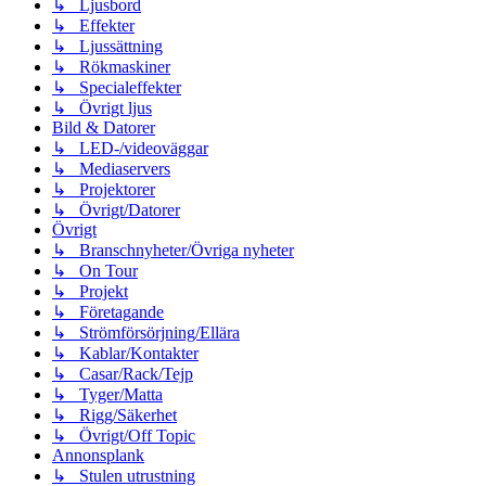
↳ Ljusbord
↳ Effekter
↳ Ljussättning
↳ Rökmaskiner
↳ Specialeffekter
↳ Övrigt ljus
Bild & Datorer
↳ LED-/videoväggar
↳ Mediaservers
↳ Projektorer
↳ Övrigt/Datorer
Övrigt
↳ Branschnyheter/Övriga nyheter
↳ On Tour
↳ Projekt
↳ Företagande
↳ Strömförsörjning/Ellära
↳ Kablar/Kontakter
↳ Casar/Rack/Tejp
↳ Tyger/Matta
↳ Rigg/Säkerhet
↳ Övrigt/Off Topic
Annonsplank
↳ Stulen utrustning