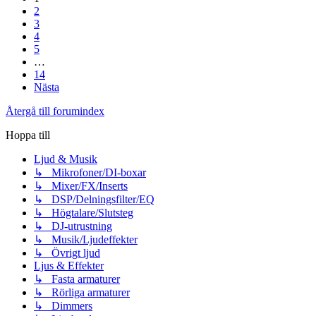
2
3
4
5
…
14
Nästa
Återgå till forumindex
Hoppa till
Ljud & Musik
↳ Mikrofoner/DI-boxar
↳ Mixer/FX/Inserts
↳ DSP/Delningsfilter/EQ
↳ Högtalare/Slutsteg
↳ DJ-utrustning
↳ Musik/Ljudeffekter
↳ Övrigt ljud
Ljus & Effekter
↳ Fasta armaturer
↳ Rörliga armaturer
↳ Dimmers