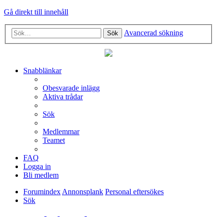
Gå direkt till innehåll
Avancerad sökning
Sök
Snabblänkar
Obesvarade inlägg
Aktiva trådar
Sök
Medlemmar
Teamet
FAQ
Logga in
Bli medlem
Forumindex
Annonsplank
Personal eftersökes
Sök