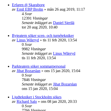
Erfaren dj Skaraborg
av
Emil EBP Brolin
»
mån 26 aug 2019, 11:17
4
Svar
12391
Visningar
Senaste inlägget
av
Daniel Sierilä
tor 20 aug 2020, 10:40
Byteatern söker scen- och turnétekniker
av
Linus Wileryd
»
tis 11 feb 2020, 13:54
0
Svar
9982
Visningar
Senaste inlägget
av
Linus Wileryd
tis 11 feb 2020, 13:54
Parkteatern söker sommarpersonal
av
Jihat Bozarslan
»
ons 15 jan 2020, 15:04
0
Svar
7846
Visningar
Senaste inlägget
av
Jihat Bozarslan
ons 15 jan 2020, 15:04
Ljudtekniker i Stockholm sökes
av
Richard Salo
»
ons 08 jan 2020, 20:33
0
Svar
7766
Visningar