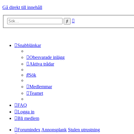
Gå direkt till innehåll
Avancerad
Sök
sökning
Snabblänkar
Obesvarade inlägg
Aktiva trådar
Sök
Medlemmar
Teamet
FAQ
Logga in
Bli medlem
Forumindex
Annonsplank
Stulen utrustning