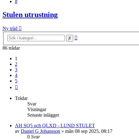
Sök
Stulen utrustning
Ny tråd
Avancerad
Sök
sökning
86 trådar
1
2
3
4
5
Nästa
Trådar
Svar
Visningar
Senaste inlägget
AH SQ5 och QLXD - LUND STULET
av
Daniel G Johansson
»
mån 08 sep 2025, 08:17
0
Svar