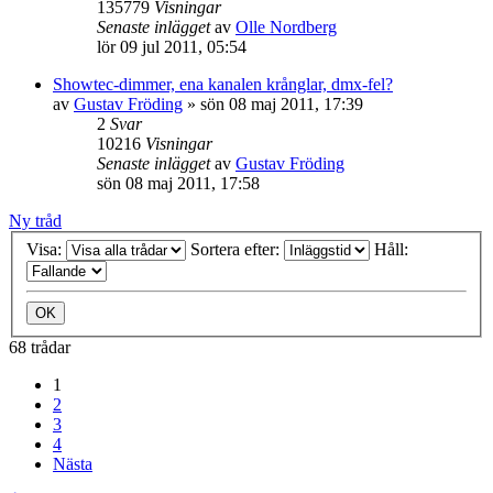
135779
Visningar
Senaste inlägget
av
Olle Nordberg
lör 09 jul 2011, 05:54
Showtec-dimmer, ena kanalen krånglar, dmx-fel?
av
Gustav Fröding
»
sön 08 maj 2011, 17:39
2
Svar
10216
Visningar
Senaste inlägget
av
Gustav Fröding
sön 08 maj 2011, 17:58
Ny tråd
Visa:
Sortera efter:
Håll:
68 trådar
1
2
3
4
Nästa