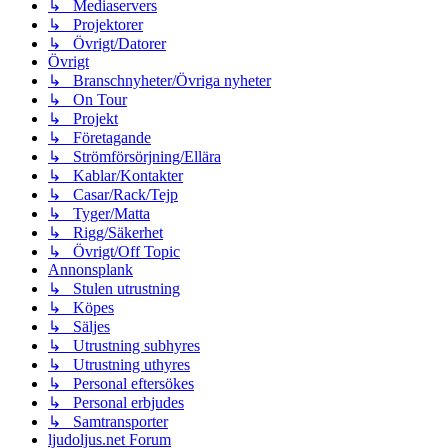
↳ Mediaservers
↳ Projektorer
↳ Övrigt/Datorer
Övrigt
↳ Branschnyheter/Övriga nyheter
↳ On Tour
↳ Projekt
↳ Företagande
↳ Strömförsörjning/Ellära
↳ Kablar/Kontakter
↳ Casar/Rack/Tejp
↳ Tyger/Matta
↳ Rigg/Säkerhet
↳ Övrigt/Off Topic
Annonsplank
↳ Stulen utrustning
↳ Köpes
↳ Säljes
↳ Utrustning subhyres
↳ Utrustning uthyres
↳ Personal eftersökes
↳ Personal erbjudes
↳ Samtransporter
ljudoljus.net Forum