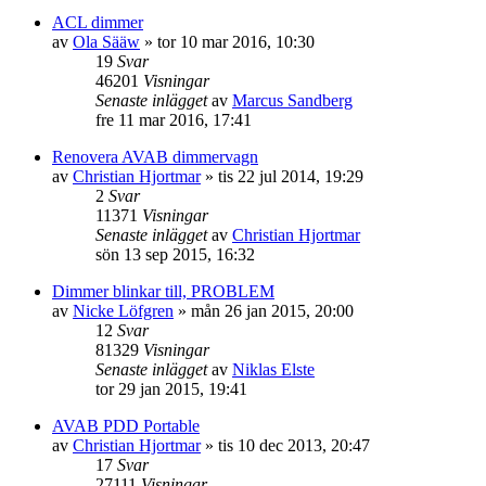
ACL dimmer
av
Ola Sääw
»
tor 10 mar 2016, 10:30
19
Svar
46201
Visningar
Senaste inlägget
av
Marcus Sandberg
fre 11 mar 2016, 17:41
Renovera AVAB dimmervagn
av
Christian Hjortmar
»
tis 22 jul 2014, 19:29
2
Svar
11371
Visningar
Senaste inlägget
av
Christian Hjortmar
sön 13 sep 2015, 16:32
Dimmer blinkar till, PROBLEM
av
Nicke Löfgren
»
mån 26 jan 2015, 20:00
12
Svar
81329
Visningar
Senaste inlägget
av
Niklas Elste
tor 29 jan 2015, 19:41
AVAB PDD Portable
av
Christian Hjortmar
»
tis 10 dec 2013, 20:47
17
Svar
27111
Visningar