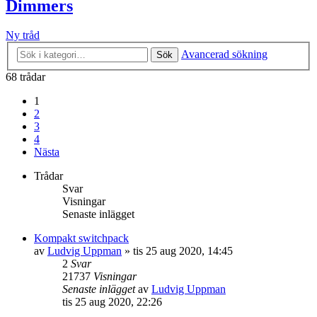
Dimmers
Ny tråd
Avancerad sökning
Sök
68 trådar
1
2
3
4
Nästa
Trådar
Svar
Visningar
Senaste inlägget
Kompakt switchpack
av
Ludvig Uppman
»
tis 25 aug 2020, 14:45
2
Svar
21737
Visningar
Senaste inlägget
av
Ludvig Uppman
tis 25 aug 2020, 22:26