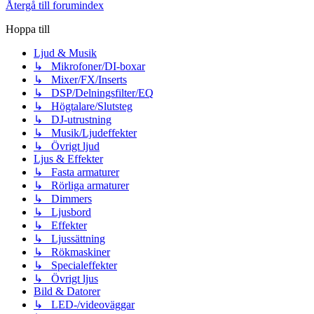
Återgå till forumindex
Hoppa till
Ljud & Musik
↳ Mikrofoner/DI-boxar
↳ Mixer/FX/Inserts
↳ DSP/Delningsfilter/EQ
↳ Högtalare/Slutsteg
↳ DJ-utrustning
↳ Musik/Ljudeffekter
↳ Övrigt ljud
Ljus & Effekter
↳ Fasta armaturer
↳ Rörliga armaturer
↳ Dimmers
↳ Ljusbord
↳ Effekter
↳ Ljussättning
↳ Rökmaskiner
↳ Specialeffekter
↳ Övrigt ljus
Bild & Datorer
↳ LED-/videoväggar