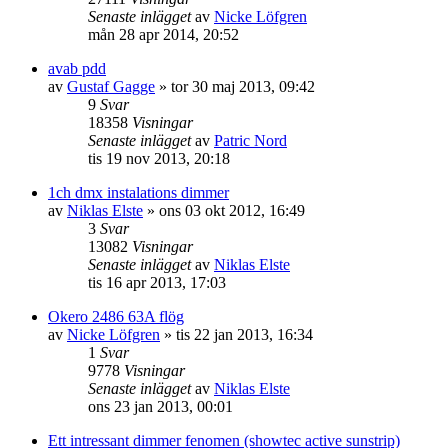
Senaste inlägget
av
Nicke Löfgren
mån 28 apr 2014, 20:52
avab pdd
av
Gustaf Gagge
»
tor 30 maj 2013, 09:42
9
Svar
18358
Visningar
Senaste inlägget
av
Patric Nord
tis 19 nov 2013, 20:18
1ch dmx instalations dimmer
av
Niklas Elste
»
ons 03 okt 2012, 16:49
3
Svar
13082
Visningar
Senaste inlägget
av
Niklas Elste
tis 16 apr 2013, 17:03
Okero 2486 63A flög
av
Nicke Löfgren
»
tis 22 jan 2013, 16:34
1
Svar
9778
Visningar
Senaste inlägget
av
Niklas Elste
ons 23 jan 2013, 00:01
Ett intressant dimmer fenomen (showtec active sunstrip)