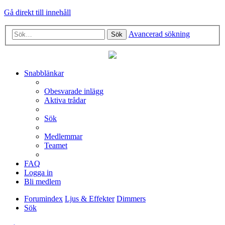
Gå direkt till innehåll
Avancerad sökning
Sök
Snabblänkar
Obesvarade inlägg
Aktiva trådar
Sök
Medlemmar
Teamet
FAQ
Logga in
Bli medlem
Forumindex
Ljus & Effekter
Dimmers
Sök