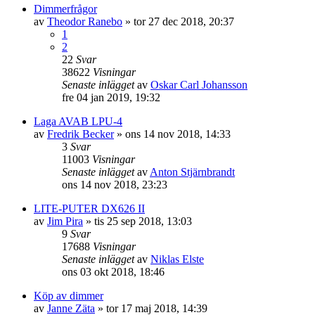
Dimmerfrågor
av
Theodor Ranebo
»
tor 27 dec 2018, 20:37
1
2
22
Svar
38622
Visningar
Senaste inlägget
av
Oskar Carl Johansson
fre 04 jan 2019, 19:32
Laga AVAB LPU-4
av
Fredrik Becker
»
ons 14 nov 2018, 14:33
3
Svar
11003
Visningar
Senaste inlägget
av
Anton Stjärnbrandt
ons 14 nov 2018, 23:23
LITE-PUTER DX626 II
av
Jim Pira
»
tis 25 sep 2018, 13:03
9
Svar
17688
Visningar
Senaste inlägget
av
Niklas Elste
ons 03 okt 2018, 18:46
Köp av dimmer
av
Janne Zäta
»
tor 17 maj 2018, 14:39