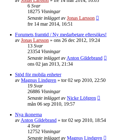
av
Jonas Larsson
»
fre 14 mar 2014, 16:03
6
Svar
18275
Visningar
Senaste inlägget
av
Jonas Larsson
fre 14 mar 2014, 16:51
Forumets framtid / Ny medarbetare eftersökes!
av
Jonas Larsson
»
ons 26 dec 2012, 19:24
13
Svar
23354
Visningar
Senaste inlägget
av
Anton Gildebrand
ons 02 jan 2013, 21:34
Stöd för mobila enheter
av
Magnus Lindgren
»
tor 02 sep 2010, 22:50
19
Svar
26886
Visningar
Senaste inlägget
av
Nicke Löfgren
mån 06 sep 2010, 19:57
Nya ikonerna
av
Anton Gildebrand
»
tor 02 sep 2010, 18:54
4
Svar
12752
Visningar
Senaste inlägget
av
Magnus Lindgren