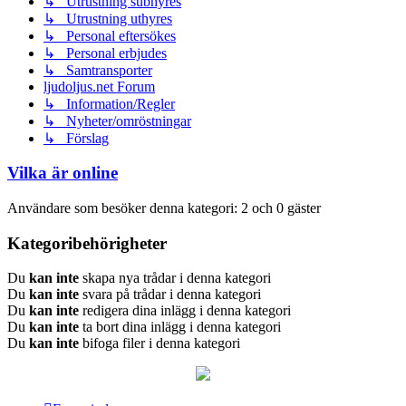
↳ Utrustning subhyres
↳ Utrustning uthyres
↳ Personal eftersökes
↳ Personal erbjudes
↳ Samtransporter
ljudoljus.net Forum
↳ Information/Regler
↳ Nyheter/omröstningar
↳ Förslag
Vilka är online
Användare som besöker denna kategori: 2 och 0 gäster
Kategoribehörigheter
Du
kan inte
skapa nya trådar i denna kategori
Du
kan inte
svara på trådar i denna kategori
Du
kan inte
redigera dina inlägg i denna kategori
Du
kan inte
ta bort dina inlägg i denna kategori
Du
kan inte
bifoga filer i denna kategori