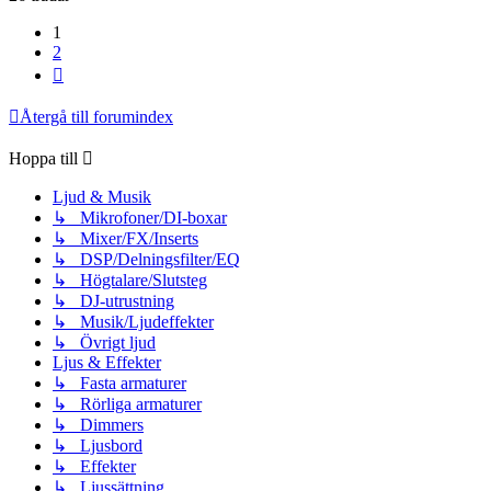
1
2
Nästa
Återgå till forumindex
Hoppa till
Ljud & Musik
↳ Mikrofoner/DI-boxar
↳ Mixer/FX/Inserts
↳ DSP/Delningsfilter/EQ
↳ Högtalare/Slutsteg
↳ DJ-utrustning
↳ Musik/Ljudeffekter
↳ Övrigt ljud
Ljus & Effekter
↳ Fasta armaturer
↳ Rörliga armaturer
↳ Dimmers
↳ Ljusbord
↳ Effekter
↳ Ljussättning