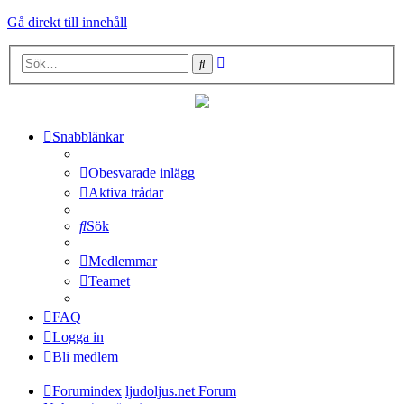
Gå direkt till innehåll
Avancerad
Sök
sökning
Snabblänkar
Obesvarade inlägg
Aktiva trådar
Sök
Medlemmar
Teamet
FAQ
Logga in
Bli medlem
Forumindex
ljudoljus.net Forum