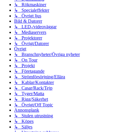
↳ Rökmaskiner
↳ Specialeffekter
↳ Övrigt ljus
Bild & Datorer
↳ LED-/videoväggar
↳ Mediaservers
↳ Projektorer
↳ Övrigt/Datorer
Övrigt
↳ Branschnyheter/Övriga nyheter
↳ On Tour
↳ Projekt
↳ Företagande
↳ Strömförsörjning/Ellära
↳ Kablar/Kontakter
↳ Casar/Rack/Tejp
↳ Tyger/Matta
↳ Rigg/Säkerhet
↳ Övrigt/Off Topic
Annonsplank
↳ Stulen utrustning
↳ Köpes
↳ Säljes