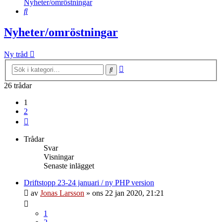
Nyheter/omröstningar
Sök
Nyheter/omröstningar
Ny tråd
Avancerad
Sök
sökning
26 trådar
1
2
Nästa
Trådar
Svar
Visningar
Senaste inlägget
Driftstopp 23-24 januari / ny PHP version
av
Jonas Larsson
»
ons 22 jan 2020, 21:21
1