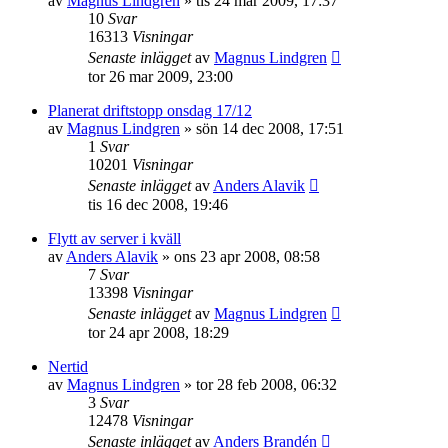
av
Magnus Lindgren
»
tis 24 mar 2009, 17:37
10
Svar
16313
Visningar
Senaste inlägget
av
Magnus Lindgren
tor 26 mar 2009, 23:00
Planerat driftstopp onsdag 17/12
av
Magnus Lindgren
»
sön 14 dec 2008, 17:51
1
Svar
10201
Visningar
Senaste inlägget
av
Anders Alavik
tis 16 dec 2008, 19:46
Flytt av server i kväll
av
Anders Alavik
»
ons 23 apr 2008, 08:58
7
Svar
13398
Visningar
Senaste inlägget
av
Magnus Lindgren
tor 24 apr 2008, 18:29
Nertid
av
Magnus Lindgren
»
tor 28 feb 2008, 06:32
3
Svar
12478
Visningar
Senaste inlägget
av
Anders Brandén