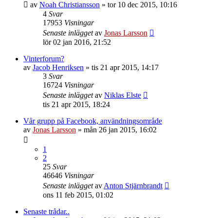
av
Noah Christiansson
»
tor 10 dec 2015, 10:16
4
Svar
17953
Visningar
Senaste inlägget
av
Jonas Larsson
lör 02 jan 2016, 21:52
Vinterforum?
av
Jacob Henriksen
»
tis 21 apr 2015, 14:17
3
Svar
16724
Visningar
Senaste inlägget
av
Niklas Elste
tis 21 apr 2015, 18:24
Vår grupp på Facebook, användningsområde
av
Jonas Larsson
»
mån 26 jan 2015, 16:02
1
2
25
Svar
46646
Visningar
Senaste inlägget
av
Anton Stjärnbrandt
ons 11 feb 2015, 01:02
Senaste trådar..