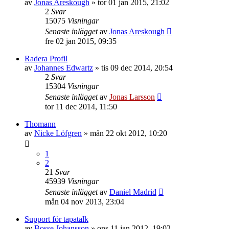
av
Jonas Areskough
»
tor 01 jan 2015, 21:02
2
Svar
15075
Visningar
Senaste inlägget
av
Jonas Areskough
fre 02 jan 2015, 09:35
Radera Profil
av
Johannes Edwartz
»
tis 09 dec 2014, 20:54
2
Svar
15304
Visningar
Senaste inlägget
av
Jonas Larsson
tor 11 dec 2014, 11:50
Thomann
av
Nicke Löfgren
»
mån 22 okt 2012, 10:20
1
2
21
Svar
45939
Visningar
Senaste inlägget
av
Daniel Madrid
mån 04 nov 2013, 23:04
Support för tapatalk
av
Bosse Johansson
»
ons 11 jan 2012, 19:02