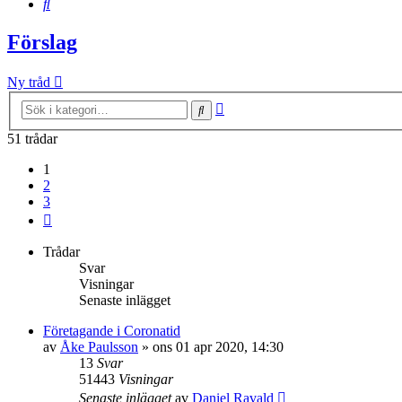
Sök
Förslag
Ny tråd
Avancerad
Sök
sökning
51 trådar
1
2
3
Nästa
Trådar
Svar
Visningar
Senaste inlägget
Företagande i Coronatid
av
Åke Paulsson
»
ons 01 apr 2020, 14:30
13
Svar
51443
Visningar
Senaste inlägget
av
Daniel Ravald