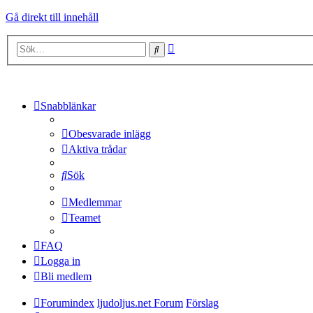
Gå direkt till innehåll
Avancerad
Sök
sökning
Snabblänkar
Obesvarade inlägg
Aktiva trådar
Sök
Medlemmar
Teamet
FAQ
Logga in
Bli medlem
Forumindex
ljudoljus.net Forum
Förslag