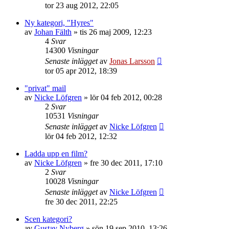
tor 23 aug 2012, 22:05
Ny kategori, "Hyres"
av
Johan Fälth
»
tis 26 maj 2009, 12:23
4
Svar
14300
Visningar
Senaste inlägget
av
Jonas Larsson
tor 05 apr 2012, 18:39
"privat" mail
av
Nicke Löfgren
»
lör 04 feb 2012, 00:28
2
Svar
10531
Visningar
Senaste inlägget
av
Nicke Löfgren
lör 04 feb 2012, 12:32
Ladda upp en film?
av
Nicke Löfgren
»
fre 30 dec 2011, 17:10
2
Svar
10028
Visningar
Senaste inlägget
av
Nicke Löfgren
fre 30 dec 2011, 22:25
Scen kategori?
av
Gustav Nyberg
»
sön 19 sep 2010, 13:26