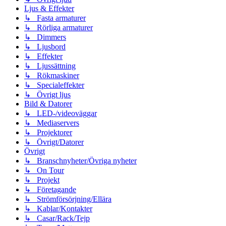
Ljus & Effekter
↳ Fasta armaturer
↳ Rörliga armaturer
↳ Dimmers
↳ Ljusbord
↳ Effekter
↳ Ljussättning
↳ Rökmaskiner
↳ Specialeffekter
↳ Övrigt ljus
Bild & Datorer
↳ LED-/videoväggar
↳ Mediaservers
↳ Projektorer
↳ Övrigt/Datorer
Övrigt
↳ Branschnyheter/Övriga nyheter
↳ On Tour
↳ Projekt
↳ Företagande
↳ Strömförsörjning/Ellära
↳ Kablar/Kontakter
↳ Casar/Rack/Tejp