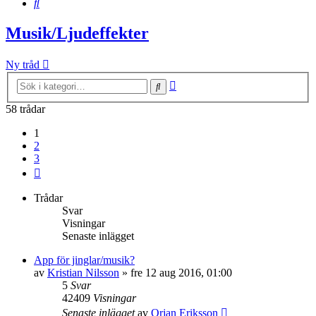
Sök
Musik/Ljudeffekter
Ny tråd
Avancerad
Sök
sökning
58 trådar
1
2
3
Nästa
Trådar
Svar
Visningar
Senaste inlägget
App för jinglar/musik?
av
Kristian Nilsson
»
fre 12 aug 2016, 01:00
5
Svar
42409
Visningar
Senaste inlägget
av
Orjan Eriksson