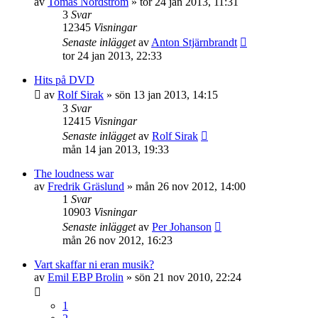
av
Tomas Nordström
»
tor 24 jan 2013, 11:31
3
Svar
12345
Visningar
Senaste inlägget
av
Anton Stjärnbrandt
tor 24 jan 2013, 22:33
Hits på DVD
av
Rolf Sirak
»
sön 13 jan 2013, 14:15
3
Svar
12415
Visningar
Senaste inlägget
av
Rolf Sirak
mån 14 jan 2013, 19:33
The loudness war
av
Fredrik Gräslund
»
mån 26 nov 2012, 14:00
1
Svar
10903
Visningar
Senaste inlägget
av
Per Johanson
mån 26 nov 2012, 16:23
Vart skaffar ni eran musik?
av
Emil EBP Brolin
»
sön 21 nov 2010, 22:24
1