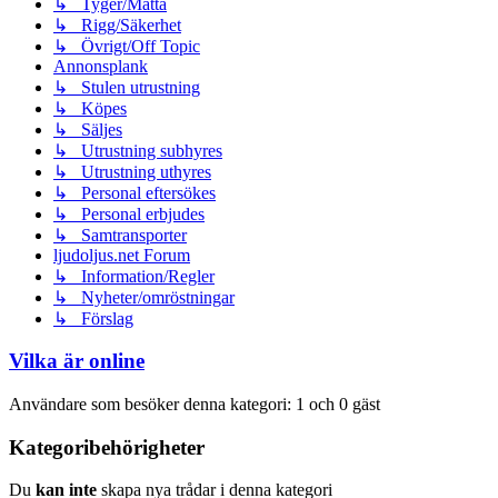
↳ Tyger/Matta
↳ Rigg/Säkerhet
↳ Övrigt/Off Topic
Annonsplank
↳ Stulen utrustning
↳ Köpes
↳ Säljes
↳ Utrustning subhyres
↳ Utrustning uthyres
↳ Personal eftersökes
↳ Personal erbjudes
↳ Samtransporter
ljudoljus.net Forum
↳ Information/Regler
↳ Nyheter/omröstningar
↳ Förslag
Vilka är online
Användare som besöker denna kategori: 1 och 0 gäst
Kategoribehörigheter
Du
kan inte
skapa nya trådar i denna kategori