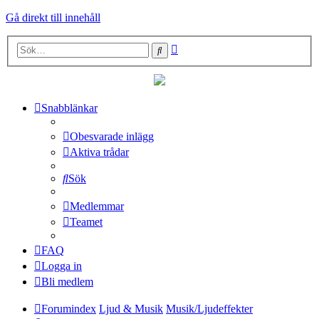
Gå direkt till innehåll
Avancerad
Sök
sökning
Snabblänkar
Obesvarade inlägg
Aktiva trådar
Sök
Medlemmar
Teamet
FAQ
Logga in
Bli medlem
Forumindex
Ljud & Musik
Musik/Ljudeffekter