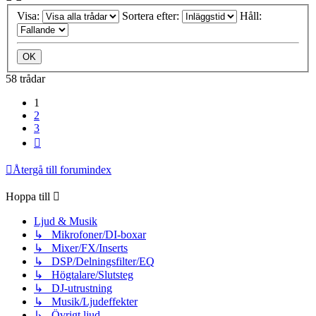
Visa:
Sortera efter:
Håll:
58 trådar
1
2
3
Nästa
Återgå till forumindex
Hoppa till
Ljud & Musik
↳ Mikrofoner/DI-boxar
↳ Mixer/FX/Inserts
↳ DSP/Delningsfilter/EQ
↳ Högtalare/Slutsteg
↳ DJ-utrustning
↳ Musik/Ljudeffekter
↳ Övrigt ljud