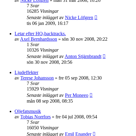
av
Nicke Löfgren
»
mån 31 mar 2008, 10:26
7
Svar
16285
Visningar
Senaste inlägget
av
Nicke Löfgren
tis 06 jan 2009, 16:17
Letar efter HQ-backtracks.
av
Axel Bernhardsson
»
sön 30 nov 2008, 20:22
1
Svar
10326
Visningar
Senaste inlägget
av
Anton Stjärnbrandt
sön 30 nov 2008, 20:56
Ljudeffekter
av
Terese Johansson
»
fre 05 sep 2008, 12:30
7
Svar
15929
Visningar
Senaste inlägget
av
Per Moneeo
mån 08 sep 2008, 08:35
Oljefatsmusik
av
Tobias Norrfors
»
fre 04 jul 2008, 09:54
7
Svar
16050
Visningar
Senaste inlägget
av
Emil Enander