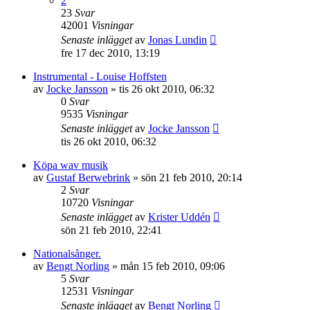
2
23
Svar
42001
Visningar
Senaste inlägget
av
Jonas Lundin
fre 17 dec 2010, 13:19
Instrumental - Louise Hoffsten
av
Jocke Jansson
»
tis 26 okt 2010, 06:32
0
Svar
9535
Visningar
Senaste inlägget
av
Jocke Jansson
tis 26 okt 2010, 06:32
Köpa wav musik
av
Gustaf Berwebrink
»
sön 21 feb 2010, 20:14
2
Svar
10720
Visningar
Senaste inlägget
av
Krister Uddén
sön 21 feb 2010, 22:41
Nationalsånger.
av
Bengt Norling
»
mån 15 feb 2010, 09:06
5
Svar
12531
Visningar
Senaste inlägget
av
Bengt Norling