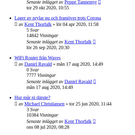
Senaste inlägget
av
Peppe Tannemyr
tor 29 okt 2020, 10:55
Lager av prylar nu och framöver trots Corona
av
Kent Thorfalk
»
lör 04 apr 2020, 11:58
5
Svar
14842
Visningar
Senaste inlägget
av
Kent Thorfalk
lör 26 sep 2020, 20:30
WiFi Router från Waves
av
Daniel Ravald
»
mån 17 aug 2020, 14:49
0
Svar
7777
Visningar
Senaste inlägget
av
Daniel Ravald
mån 17 aug 2020, 14:49
Hur mår ni därute?
av
Michael Christiansen
»
tor 25 jun 2020, 11:44
3
Svar
10384
Visningar
Senaste inlägget
av
Kent Thorfalk
ons 08 jul 2020, 08:28