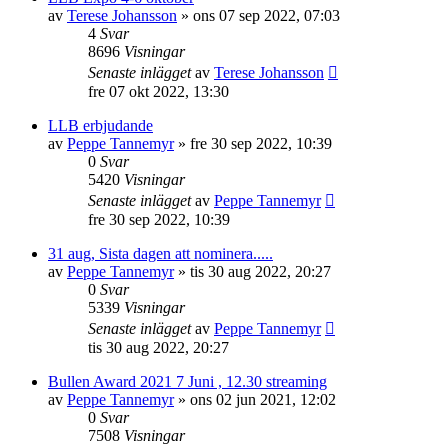
av
Terese Johansson
»
ons 07 sep 2022, 07:03
4
Svar
8696
Visningar
Senaste inlägget
av
Terese Johansson
fre 07 okt 2022, 13:30
LLB erbjudande
av
Peppe Tannemyr
»
fre 30 sep 2022, 10:39
0
Svar
5420
Visningar
Senaste inlägget
av
Peppe Tannemyr
fre 30 sep 2022, 10:39
31 aug, Sista dagen att nominera.....
av
Peppe Tannemyr
»
tis 30 aug 2022, 20:27
0
Svar
5339
Visningar
Senaste inlägget
av
Peppe Tannemyr
tis 30 aug 2022, 20:27
Bullen Award 2021 7 Juni , 12.30 streaming
av
Peppe Tannemyr
»
ons 02 jun 2021, 12:02
0
Svar
7508
Visningar