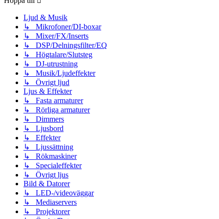
Hoppa till
Ljud & Musik
↳ Mikrofoner/DI-boxar
↳ Mixer/FX/Inserts
↳ DSP/Delningsfilter/EQ
↳ Högtalare/Slutsteg
↳ DJ-utrustning
↳ Musik/Ljudeffekter
↳ Övrigt ljud
Ljus & Effekter
↳ Fasta armaturer
↳ Rörliga armaturer
↳ Dimmers
↳ Ljusbord
↳ Effekter
↳ Ljussättning
↳ Rökmaskiner
↳ Specialeffekter
↳ Övrigt ljus
Bild & Datorer
↳ LED-/videoväggar
↳ Mediaservers
↳ Projektorer