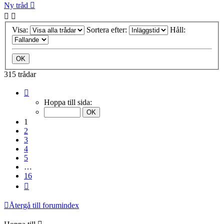
Ny tråd
Visa:
Sortera efter:
Håll:
315 trådar
Sida
1
Hoppa till sida:
av
16
1
2
3
4
5
…
16
Nästa
Återgå till forumindex