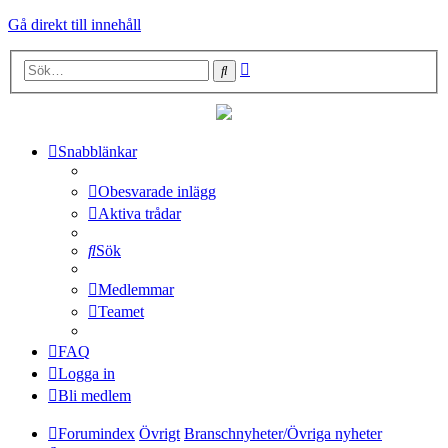
Gå direkt till innehåll
Avancerad
Sök
sökning
Snabblänkar
Obesvarade inlägg
Aktiva trådar
Sök
Medlemmar
Teamet
FAQ
Logga in
Bli medlem
Forumindex
Övrigt
Branschnyheter/Övriga nyheter