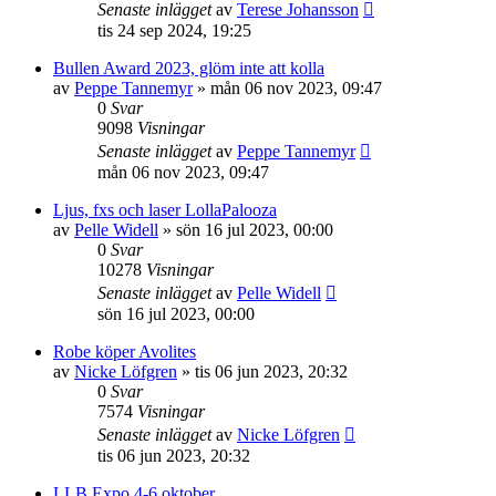
Senaste inlägget
av
Terese Johansson
tis 24 sep 2024, 19:25
Bullen Award 2023, glöm inte att kolla
av
Peppe Tannemyr
»
mån 06 nov 2023, 09:47
0
Svar
9098
Visningar
Senaste inlägget
av
Peppe Tannemyr
mån 06 nov 2023, 09:47
Ljus, fxs och laser LollaPalooza
av
Pelle Widell
»
sön 16 jul 2023, 00:00
0
Svar
10278
Visningar
Senaste inlägget
av
Pelle Widell
sön 16 jul 2023, 00:00
Robe köper Avolites
av
Nicke Löfgren
»
tis 06 jun 2023, 20:32
0
Svar
7574
Visningar
Senaste inlägget
av
Nicke Löfgren
tis 06 jun 2023, 20:32
LLB Expo 4-6 oktober