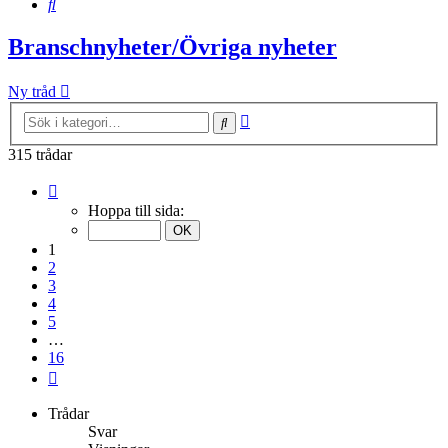
Sök
Branschnyheter/Övriga nyheter
Ny tråd
Avancerad
Sök
sökning
315 trådar
Sida
1
Hoppa till sida:
av
16
1
2
3
4
5
…
16
Nästa
Trådar
Svar