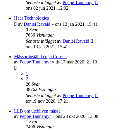
Senaste inlägget
av
Peppe Tannemyr
ons 02 jun 2021, 12:02
Hear Technologies
av
Daniel Ravald
»
ons 13 jan 2021, 15:41
0
Svar
7636
Visningar
Senaste inlägget
av
Daniel Ravald
ons 13 jan 2021, 15:41
Mässor inställda pga Corona
av
Peppe Tannemyr
»
tis 17 mar 2020, 21:10
1
2
26
Svar
38762
Visningar
Senaste inlägget
av
Peppe Tannemyr
tor 19 nov 2020, 17:21
LLB om utebliven mässa
av
Peppe Tannemyr
»
ons 28 okt 2020, 13:08
1
Svar
7406
Visningar