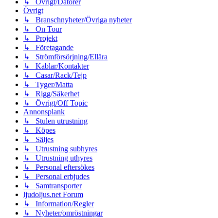
↳ Övrigt/Datorer
Övrigt
↳ Branschnyheter/Övriga nyheter
↳ On Tour
↳ Projekt
↳ Företagande
↳ Strömförsörjning/Ellära
↳ Kablar/Kontakter
↳ Casar/Rack/Tejp
↳ Tyger/Matta
↳ Rigg/Säkerhet
↳ Övrigt/Off Topic
Annonsplank
↳ Stulen utrustning
↳ Köpes
↳ Säljes
↳ Utrustning subhyres
↳ Utrustning uthyres
↳ Personal eftersökes
↳ Personal erbjudes
↳ Samtransporter
ljudoljus.net Forum
↳ Information/Regler
↳ Nyheter/omröstningar