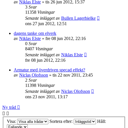
av
Niklas Elste
»
tis 26 jun 2012, 15:37
3
Svar
11358
Visningar
Senaste inlägget
av
Bullen Lagerbielke
ons 27 jun 2012, 12:51
dagens tanke om elverk
av
Niklas Elste
»
fre 08 jun 2012, 22:16
0
Svar
8407
Visningar
Senaste inlägget
av
Niklas Elste
fre 08 jun 2012, 22:16
Armatur med överdriven specad effekt?
av
Niclas Olofsson
»
tis 22 nov 2011, 23:45
2
Svar
11398
Visningar
Senaste inlägget
av
Niclas Olofsson
ons 23 nov 2011, 13:17
Ny tråd
Visa:
Sortera efter:
Håll: