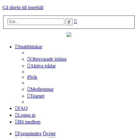
Gå direkt till innehåll
Avancerad
Sök
sökning
Snabblänkar
Obesvarade inlägg
Aktiva trådar
Sök
Medlemmar
Teamet
FAQ
Logga in
Bli medlem
Forumindex
Övrigt