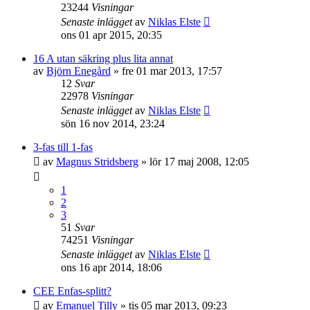
23244
Visningar
Senaste inlägget
av
Niklas Elste
ons 01 apr 2015, 20:35
16 A utan säkring plus lita annat
av
Björn Enegård
»
fre 01 mar 2013, 17:57
12
Svar
22978
Visningar
Senaste inlägget
av
Niklas Elste
sön 16 nov 2014, 23:24
3-fas till 1-fas
av
Magnus Stridsberg
»
lör 17 maj 2008, 12:05
1
2
3
51
Svar
74251
Visningar
Senaste inlägget
av
Niklas Elste
ons 16 apr 2014, 18:06
CEE Enfas-splitt?
av
Emanuel Tilly
»
tis 05 mar 2013, 09:23