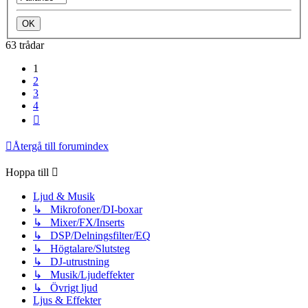
63 trådar
1
2
3
4
Nästa
Återgå till forumindex
Hoppa till
Ljud & Musik
↳ Mikrofoner/DI-boxar
↳ Mixer/FX/Inserts
↳ DSP/Delningsfilter/EQ
↳ Högtalare/Slutsteg
↳ DJ-utrustning
↳ Musik/Ljudeffekter
↳ Övrigt ljud
Ljus & Effekter