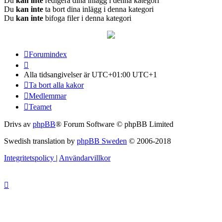
Du
kan inte
redigera dina inlägg i denna kategori
Du
kan inte
ta bort dina inlägg i denna kategori
Du
kan inte
bifoga filer i denna kategori
Forumindex
Alla tidsangivelser är UTC+01:00 UTC+1
Ta bort alla kakor
Medlemmar
Teamet
Drivs av
phpBB
® Forum Software © phpBB Limited
Swedish translation by
phpBB Sweden
© 2006-2018
Integritetspolicy
|
Användarvillkor