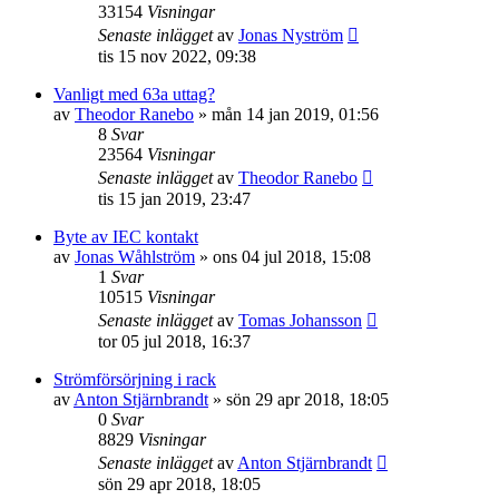
33154
Visningar
Senaste inlägget
av
Jonas Nyström
tis 15 nov 2022, 09:38
Vanligt med 63a uttag?
av
Theodor Ranebo
»
mån 14 jan 2019, 01:56
8
Svar
23564
Visningar
Senaste inlägget
av
Theodor Ranebo
tis 15 jan 2019, 23:47
Byte av IEC kontakt
av
Jonas Wåhlström
»
ons 04 jul 2018, 15:08
1
Svar
10515
Visningar
Senaste inlägget
av
Tomas Johansson
tor 05 jul 2018, 16:37
Strömförsörjning i rack
av
Anton Stjärnbrandt
»
sön 29 apr 2018, 18:05
0
Svar
8829
Visningar
Senaste inlägget
av
Anton Stjärnbrandt
sön 29 apr 2018, 18:05