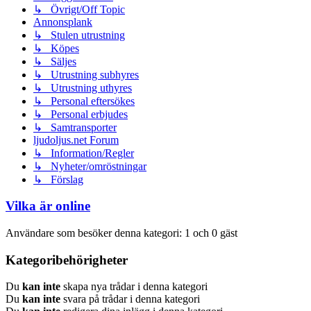
↳ Övrigt/Off Topic
Annonsplank
↳ Stulen utrustning
↳ Köpes
↳ Säljes
↳ Utrustning subhyres
↳ Utrustning uthyres
↳ Personal eftersökes
↳ Personal erbjudes
↳ Samtransporter
ljudoljus.net Forum
↳ Information/Regler
↳ Nyheter/omröstningar
↳ Förslag
Vilka är online
Användare som besöker denna kategori: 1 och 0 gäst
Kategoribehörigheter
Du
kan inte
skapa nya trådar i denna kategori
Du
kan inte
svara på trådar i denna kategori