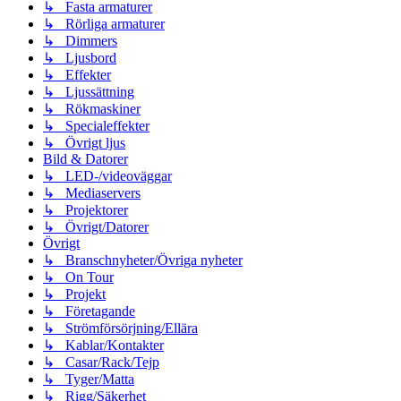
↳ Fasta armaturer
↳ Rörliga armaturer
↳ Dimmers
↳ Ljusbord
↳ Effekter
↳ Ljussättning
↳ Rökmaskiner
↳ Specialeffekter
↳ Övrigt ljus
Bild & Datorer
↳ LED-/videoväggar
↳ Mediaservers
↳ Projektorer
↳ Övrigt/Datorer
Övrigt
↳ Branschnyheter/Övriga nyheter
↳ On Tour
↳ Projekt
↳ Företagande
↳ Strömförsörjning/Ellära
↳ Kablar/Kontakter
↳ Casar/Rack/Tejp
↳ Tyger/Matta
↳ Rigg/Säkerhet