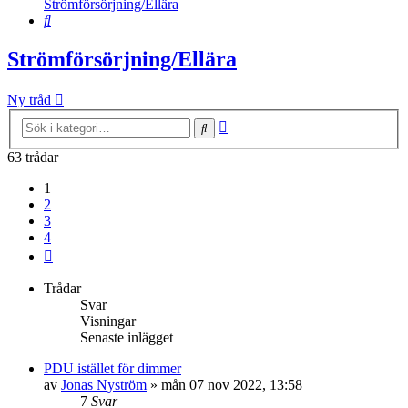
Strömförsörjning/Ellära
Sök
Strömförsörjning/Ellära
Ny tråd
Avancerad
Sök
sökning
63 trådar
1
2
3
4
Nästa
Trådar
Svar
Visningar
Senaste inlägget
PDU istället för dimmer
av
Jonas Nyström
»
mån 07 nov 2022, 13:58
7
Svar