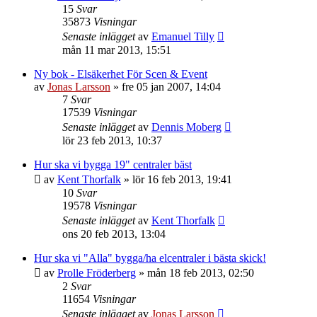
15
Svar
35873
Visningar
Senaste inlägget
av
Emanuel Tilly
mån 11 mar 2013, 15:51
Ny bok - Elsäkerhet För Scen & Event
av
Jonas Larsson
»
fre 05 jan 2007, 14:04
7
Svar
17539
Visningar
Senaste inlägget
av
Dennis Moberg
lör 23 feb 2013, 10:37
Hur ska vi bygga 19" centraler bäst
av
Kent Thorfalk
»
lör 16 feb 2013, 19:41
10
Svar
19578
Visningar
Senaste inlägget
av
Kent Thorfalk
ons 20 feb 2013, 13:04
Hur ska vi "Alla" bygga/ha elcentraler i bästa skick!
av
Prolle Fröderberg
»
mån 18 feb 2013, 02:50
2
Svar
11654
Visningar
Senaste inlägget
av
Jonas Larsson