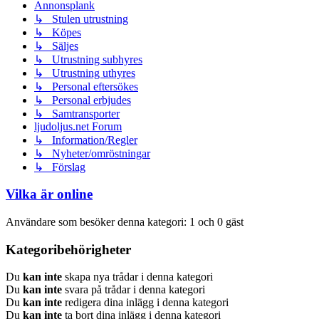
Annonsplank
↳ Stulen utrustning
↳ Köpes
↳ Säljes
↳ Utrustning subhyres
↳ Utrustning uthyres
↳ Personal eftersökes
↳ Personal erbjudes
↳ Samtransporter
ljudoljus.net Forum
↳ Information/Regler
↳ Nyheter/omröstningar
↳ Förslag
Vilka är online
Användare som besöker denna kategori: 1 och 0 gäst
Kategoribehörigheter
Du
kan inte
skapa nya trådar i denna kategori
Du
kan inte
svara på trådar i denna kategori
Du
kan inte
redigera dina inlägg i denna kategori
Du
kan inte
ta bort dina inlägg i denna kategori