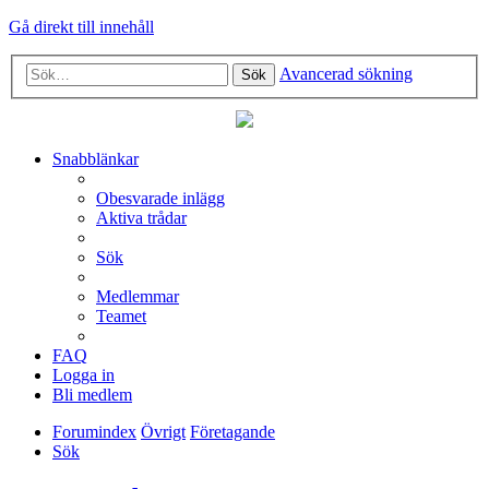
Gå direkt till innehåll
Avancerad sökning
Sök
Snabblänkar
Obesvarade inlägg
Aktiva trådar
Sök
Medlemmar
Teamet
FAQ
Logga in
Bli medlem
Forumindex
Övrigt
Företagande
Sök