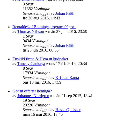
3
Svar
11352
Visningar
Senaste inlägget
av
Johan Fälth
fre 26 aug 2016, 14:43
Rentaldesk / Bokningsprogram frågor..
av
Thomas Nilsson
»
mån 27 jun 2016, 23:59
1
Svar
9434
Visningar
Senaste inlägget
av
Johan Fälth
tis 28 jun 2016, 06:56
Enskild firma & Hyra ut ljudpaket
av
Tuncay Cankaya
»
ons 17 feb 2016, 20:34
8
Svar
17934
Visningar
Senaste inlägget
av
Kristian Ranta
ons 18 maj 2016, 17:59
Gör ni offerter hemliga?
av
Johannes Nordgren
»
mån 21 sep 2015, 18:41
19
Svar
29220
Visningar
Senaste inlägget
av
Hasse Queisser
mån 16 maj 2016, 18:46