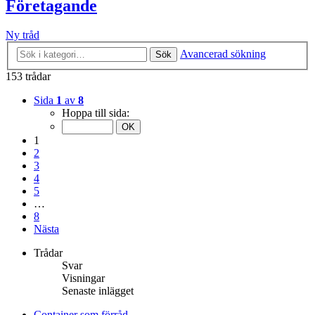
Företagande
Ny tråd
Avancerad sökning
Sök
153 trådar
Sida
1
av
8
Hoppa till sida:
1
2
3
4
5
…
8
Nästa
Trådar
Svar
Visningar
Senaste inlägget
Container som förråd