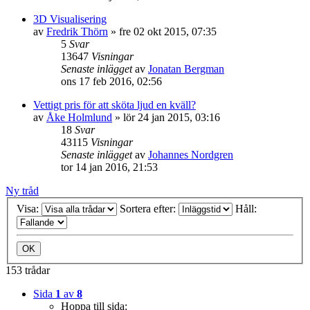
3D Visualisering
av
Fredrik Thörn
»
fre 02 okt 2015, 07:35
5
Svar
13647
Visningar
Senaste inlägget
av
Jonatan Bergman
ons 17 feb 2016, 02:56
Vettigt pris för att sköta ljud en kväll?
av
Åke Holmlund
»
lör 24 jan 2015, 03:16
18
Svar
43115
Visningar
Senaste inlägget
av
Johannes Nordgren
tor 14 jan 2016, 21:53
Ny tråd
Visa:
Sortera efter:
Håll:
153 trådar
Sida
1
av
8
Hoppa till sida: