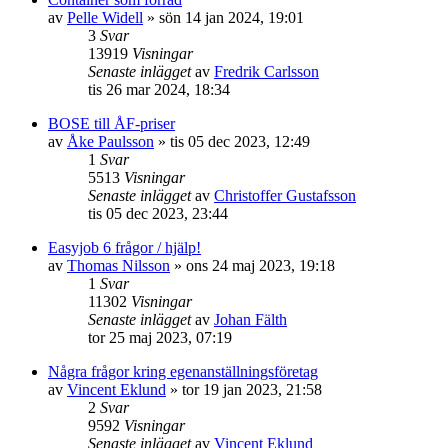
av
Pelle Widell
»
sön 14 jan 2024, 19:01
3
Svar
13919
Visningar
Senaste inlägget
av
Fredrik Carlsson
tis 26 mar 2024, 18:34
BOSE till ÅF-priser
av
Åke Paulsson
»
tis 05 dec 2023, 12:49
1
Svar
5513
Visningar
Senaste inlägget
av
Christoffer Gustafsson
tis 05 dec 2023, 23:44
Easyjob 6 frågor / hjälp!
av
Thomas Nilsson
»
ons 24 maj 2023, 19:18
1
Svar
11302
Visningar
Senaste inlägget
av
Johan Fälth
tor 25 maj 2023, 07:19
Några frågor kring egenanställningsföretag
av
Vincent Eklund
»
tor 19 jan 2023, 21:58
2
Svar
9592
Visningar
Senaste inlägget
av
Vincent Eklund