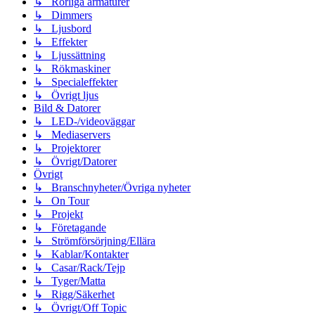
↳ Rörliga armaturer
↳ Dimmers
↳ Ljusbord
↳ Effekter
↳ Ljussättning
↳ Rökmaskiner
↳ Specialeffekter
↳ Övrigt ljus
Bild & Datorer
↳ LED-/videoväggar
↳ Mediaservers
↳ Projektorer
↳ Övrigt/Datorer
Övrigt
↳ Branschnyheter/Övriga nyheter
↳ On Tour
↳ Projekt
↳ Företagande
↳ Strömförsörjning/Ellära
↳ Kablar/Kontakter
↳ Casar/Rack/Tejp
↳ Tyger/Matta
↳ Rigg/Säkerhet
↳ Övrigt/Off Topic