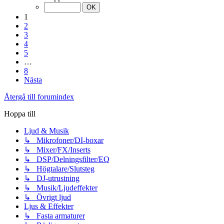
1
2
3
4
5
…
8
Nästa
Återgå till forumindex
Hoppa till
Ljud & Musik
↳ Mikrofoner/DI-boxar
↳ Mixer/FX/Inserts
↳ DSP/Delningsfilter/EQ
↳ Högtalare/Slutsteg
↳ DJ-utrustning
↳ Musik/Ljudeffekter
↳ Övrigt ljud
Ljus & Effekter
↳ Fasta armaturer