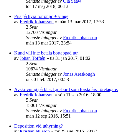
Senaste inlägget
av
Ola Sääw
tor 17 maj 2018, 06:13
Pris på hyra för onpc + vinge
av
Fredrik Johansson
»
mån 13 mar 2017, 17:53
2
Svar
12760
Visningar
Senaste inlägget
av
Fredrik Johansson
mån 13 mar 2017, 23:54
Kund vill inte betala bortappad utr.
av
Johan Tofftén
»
tis 31 jan 2017, 01:02
2
Svar
10674
Visningar
Senaste inlägget
av
Jonas Areskough
ons 01 feb 2017, 00:53
Avskrivning på bl.a. Ljusbord som första-års-företagare.
av
Fredrik Johansson
»
sön 11 sep 2016, 18:00
5
Svar
15061
Visningar
Senaste inlägget
av
Fredrik Johansson
mån 12 sep 2016, 15:51
Deposition vid uthyrning?
av
Kristian Nilsson
»
tor 25 aug 2016, 23:07