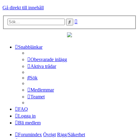
Gå direkt till innehåll
Avancerad
Sök
sökning
Snabblänkar
Obesvarade inlägg
Aktiva trådar
Sök
Medlemmar
Teamet
FAQ
Logga in
Bli medlem
Forumindex
Övrigt
Rigg/Säkerhet