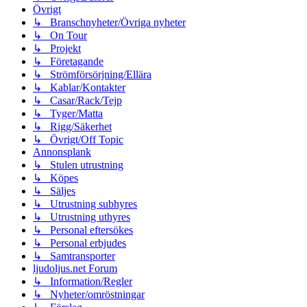
Övrigt
↳ Branschnyheter/Övriga nyheter
↳ On Tour
↳ Projekt
↳ Företagande
↳ Strömförsörjning/Ellära
↳ Kablar/Kontakter
↳ Casar/Rack/Tejp
↳ Tyger/Matta
↳ Rigg/Säkerhet
↳ Övrigt/Off Topic
Annonsplank
↳ Stulen utrustning
↳ Köpes
↳ Säljes
↳ Utrustning subhyres
↳ Utrustning uthyres
↳ Personal eftersökes
↳ Personal erbjudes
↳ Samtransporter
ljudoljus.net Forum
↳ Information/Regler
↳ Nyheter/omröstningar