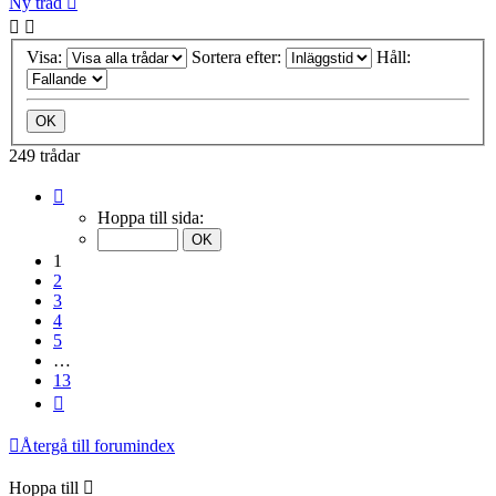
Ny tråd
Visa:
Sortera efter:
Håll:
249 trådar
Sida
1
Hoppa till sida:
av
13
1
2
3
4
5
…
13
Nästa
Återgå till forumindex
Hoppa till