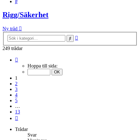
Sök
Rigg/Säkerhet
Ny tråd
Avancerad
Sök
sökning
249 trådar
Sida
1
Hoppa till sida:
av
13
1
2
3
4
5
…
13
Nästa
Trådar
Svar