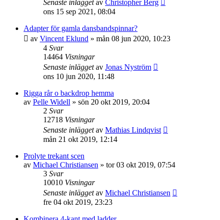
Senaste inlägget
av
Christopher Berg
ons 15 sep 2021, 08:04
Adapter för gamla dansbandspinnar?
av
Vincent Eklund
»
mån 08 jun 2020, 10:23
4
Svar
14464
Visningar
Senaste inlägget
av
Jonas Nyström
ons 10 jun 2020, 11:48
Rigga rår o backdrop hemma
av
Pelle Widell
»
sön 20 okt 2019, 20:04
2
Svar
12718
Visningar
Senaste inlägget
av
Mathias Lindqvist
mån 21 okt 2019, 12:14
Prolyte trekant scen
av
Michael Christiansen
»
tor 03 okt 2019, 07:54
3
Svar
10010
Visningar
Senaste inlägget
av
Michael Christiansen
fre 04 okt 2019, 23:23
Kombinera 4-kant med ladder