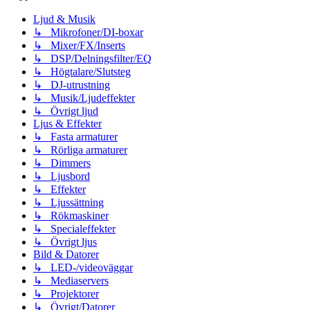
Ljud & Musik
↳ Mikrofoner/DI-boxar
↳ Mixer/FX/Inserts
↳ DSP/Delningsfilter/EQ
↳ Högtalare/Slutsteg
↳ DJ-utrustning
↳ Musik/Ljudeffekter
↳ Övrigt ljud
Ljus & Effekter
↳ Fasta armaturer
↳ Rörliga armaturer
↳ Dimmers
↳ Ljusbord
↳ Effekter
↳ Ljussättning
↳ Rökmaskiner
↳ Specialeffekter
↳ Övrigt ljus
Bild & Datorer
↳ LED-/videoväggar
↳ Mediaservers
↳ Projektorer
↳ Övrigt/Datorer