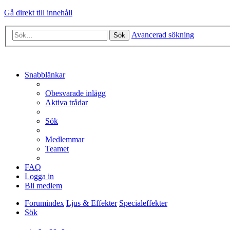
Gå direkt till innehåll
Avancerad sökning
Sök
Snabblänkar
Obesvarade inlägg
Aktiva trådar
Sök
Medlemmar
Teamet
FAQ
Logga in
Bli medlem
Forumindex
Ljus & Effekter
Specialeffekter
Sök