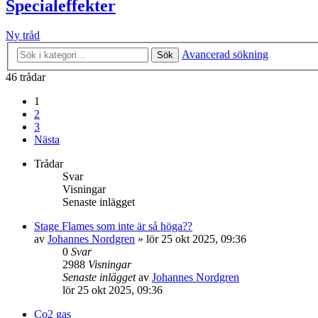
Specialeffekter
Ny tråd
Avancerad sökning
Sök
46 trådar
1
2
3
Nästa
Trådar
Svar
Visningar
Senaste inlägget
Stage Flames som inte är så höga??
av
Johannes Nordgren
»
lör 25 okt 2025, 09:36
0
Svar
2988
Visningar
Senaste inlägget
av
Johannes Nordgren
lör 25 okt 2025, 09:36
Co2 gas