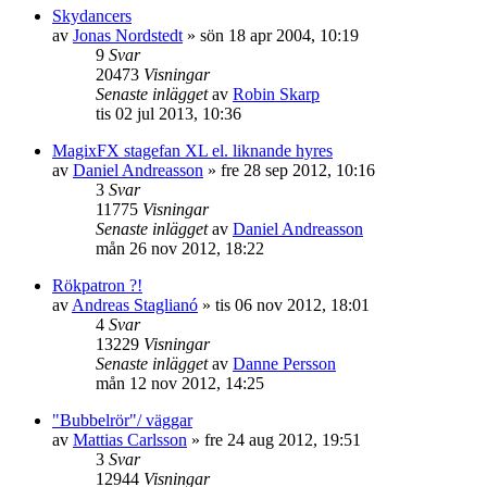
Skydancers
av
Jonas Nordstedt
»
sön 18 apr 2004, 10:19
9
Svar
20473
Visningar
Senaste inlägget
av
Robin Skarp
tis 02 jul 2013, 10:36
MagixFX stagefan XL el. liknande hyres
av
Daniel Andreasson
»
fre 28 sep 2012, 10:16
3
Svar
11775
Visningar
Senaste inlägget
av
Daniel Andreasson
mån 26 nov 2012, 18:22
Rökpatron ?!
av
Andreas Staglianó
»
tis 06 nov 2012, 18:01
4
Svar
13229
Visningar
Senaste inlägget
av
Danne Persson
mån 12 nov 2012, 14:25
"Bubbelrör"/ väggar
av
Mattias Carlsson
»
fre 24 aug 2012, 19:51
3
Svar
12944
Visningar