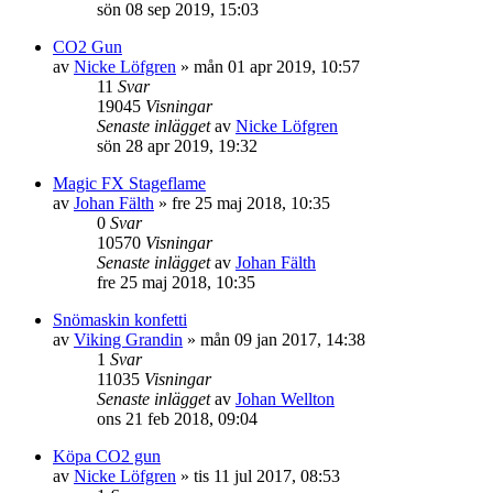
sön 08 sep 2019, 15:03
CO2 Gun
av
Nicke Löfgren
»
mån 01 apr 2019, 10:57
11
Svar
19045
Visningar
Senaste inlägget
av
Nicke Löfgren
sön 28 apr 2019, 19:32
Magic FX Stageflame
av
Johan Fälth
»
fre 25 maj 2018, 10:35
0
Svar
10570
Visningar
Senaste inlägget
av
Johan Fälth
fre 25 maj 2018, 10:35
Snömaskin konfetti
av
Viking Grandin
»
mån 09 jan 2017, 14:38
1
Svar
11035
Visningar
Senaste inlägget
av
Johan Wellton
ons 21 feb 2018, 09:04
Köpa CO2 gun
av
Nicke Löfgren
»
tis 11 jul 2017, 08:53