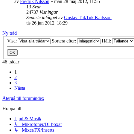
av
Fredrik Nilsson
»
mån 28 maj 2012, 11:55
13
Svar
24737
Visningar
Senaste inlägget
av
Gustav TukTuk Karlsson
tis 26 jun 2012, 18:29
Ny tråd
Visa:
Sortera efter:
Håll:
46 trådar
1
2
3
Nästa
Återgå till forumindex
Hoppa till
Ljud & Musik
↳ Mikrofoner/DI-boxar
↳ Mixer/FX/Inserts