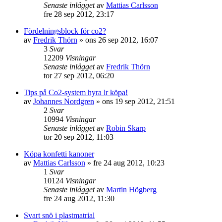
Senaste inlägget
av
Mattias Carlsson
fre 28 sep 2012, 23:17
Fördelningsblock för co2?
av
Fredrik Thörn
»
ons 26 sep 2012, 16:07
3
Svar
12209
Visningar
Senaste inlägget
av
Fredrik Thörn
tor 27 sep 2012, 06:20
Tips på Co2-system hyra lr köpa!
av
Johannes Nordgren
»
ons 19 sep 2012, 21:51
2
Svar
10994
Visningar
Senaste inlägget
av
Robin Skarp
tor 20 sep 2012, 11:03
Köpa konfetti kanoner
av
Mattias Carlsson
»
fre 24 aug 2012, 10:23
1
Svar
10124
Visningar
Senaste inlägget
av
Martin Högberg
fre 24 aug 2012, 11:30
Svart snö i plastmatrial