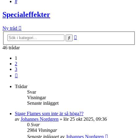
Sök
Specialeffekter
Ny tråd
Avancerad
Sök
sökning
46 trådar
1
2
3
Nästa
Trådar
Svar
Visningar
Senaste inlägget
Stage Flames som inte är så höga??
av
Johannes Nordgren
»
lör 25 okt 2025, 09:36
0
Svar
2984
Visningar
Senaste inlägget
av
Johannes Nordgren