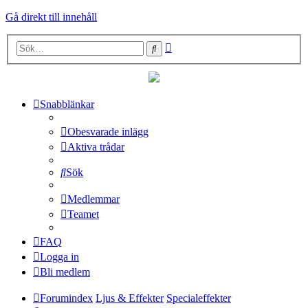
Gå direkt till innehåll
Avancerad
Sök
sökning
Snabblänkar
Obesvarade inlägg
Aktiva trådar
Sök
Medlemmar
Teamet
FAQ
Logga in
Bli medlem
Forumindex
Ljus & Effekter
Specialeffekter