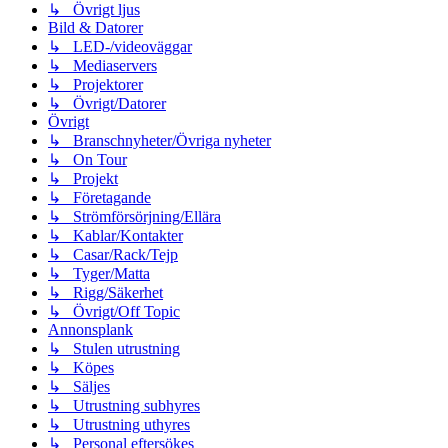
↳ Övrigt ljus
Bild & Datorer
↳ LED-/videoväggar
↳ Mediaservers
↳ Projektorer
↳ Övrigt/Datorer
Övrigt
↳ Branschnyheter/Övriga nyheter
↳ On Tour
↳ Projekt
↳ Företagande
↳ Strömförsörjning/Ellära
↳ Kablar/Kontakter
↳ Casar/Rack/Tejp
↳ Tyger/Matta
↳ Rigg/Säkerhet
↳ Övrigt/Off Topic
Annonsplank
↳ Stulen utrustning
↳ Köpes
↳ Säljes
↳ Utrustning subhyres
↳ Utrustning uthyres
↳ Personal eftersökes