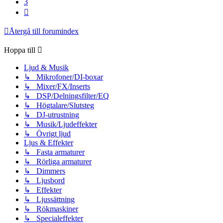
3
Nästa
Återgå till forumindex
Hoppa till
Ljud & Musik
↳ Mikrofoner/DI-boxar
↳ Mixer/FX/Inserts
↳ DSP/Delningsfilter/EQ
↳ Högtalare/Slutsteg
↳ DJ-utrustning
↳ Musik/Ljudeffekter
↳ Övrigt ljud
Ljus & Effekter
↳ Fasta armaturer
↳ Rörliga armaturer
↳ Dimmers
↳ Ljusbord
↳ Effekter
↳ Ljussättning
↳ Rökmaskiner
↳ Specialeffekter