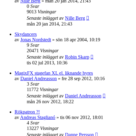
av
Nille Berg
»
mån 20 jan 2014, 21:43
0
Svar
9013
Visningar
Senaste inlägget
av
Nille Berg
mån 20 jan 2014, 21:43
Skydancers
av
Jonas Nordstedt
»
sön 18 apr 2004, 10:19
9
Svar
20471
Visningar
Senaste inlägget
av
Robin Skarp
tis 02 jul 2013, 10:36
MagixFX stagefan XL el. liknande hyres
av
Daniel Andreasson
»
fre 28 sep 2012, 10:16
3
Svar
11772
Visningar
Senaste inlägget
av
Daniel Andreasson
mån 26 nov 2012, 18:22
Rökpatron ?!
av
Andreas Staglianó
»
tis 06 nov 2012, 18:01
4
Svar
13227
Visningar
Senaste inlägget
av
Danne Persson