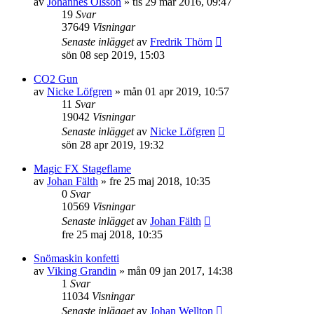
av
Johannes Olsson
»
tis 29 mar 2016, 09:47
19
Svar
37649
Visningar
Senaste inlägget
av
Fredrik Thörn
sön 08 sep 2019, 15:03
CO2 Gun
av
Nicke Löfgren
»
mån 01 apr 2019, 10:57
11
Svar
19042
Visningar
Senaste inlägget
av
Nicke Löfgren
sön 28 apr 2019, 19:32
Magic FX Stageflame
av
Johan Fälth
»
fre 25 maj 2018, 10:35
0
Svar
10569
Visningar
Senaste inlägget
av
Johan Fälth
fre 25 maj 2018, 10:35
Snömaskin konfetti
av
Viking Grandin
»
mån 09 jan 2017, 14:38
1
Svar
11034
Visningar
Senaste inlägget
av
Johan Wellton