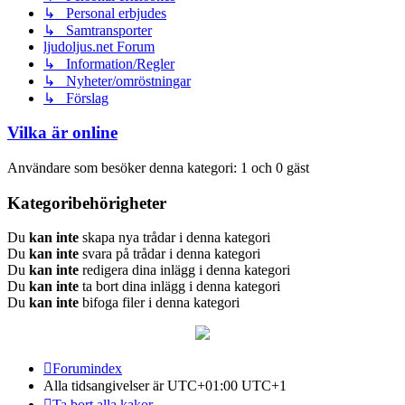
↳ Personal erbjudes
↳ Samtransporter
ljudoljus.net Forum
↳ Information/Regler
↳ Nyheter/omröstningar
↳ Förslag
Vilka är online
Användare som besöker denna kategori: 1 och 0 gäst
Kategoribehörigheter
Du
kan inte
skapa nya trådar i denna kategori
Du
kan inte
svara på trådar i denna kategori
Du
kan inte
redigera dina inlägg i denna kategori
Du
kan inte
ta bort dina inlägg i denna kategori
Du
kan inte
bifoga filer i denna kategori
Forumindex
Alla tidsangivelser är UTC+01:00 UTC+1
Ta bort alla kakor