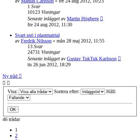
av
Mattias Carlsson
»
fre 24 aug 2012, 10:23
1
Svar
10123
Visningar
Senaste inlägget
av
Martin Högberg
fre 24 aug 2012, 11:30
Svart snö i plastmatrial
av
Fredrik Nilsson
»
mån 28 maj 2012, 11:55
13
Svar
24731
Visningar
Senaste inlägget
av
Gustav TukTuk Karlsson
tis 26 jun 2012, 18:29
Ny tråd
Visa:
Sortera efter:
Håll:
46 trådar
1
2