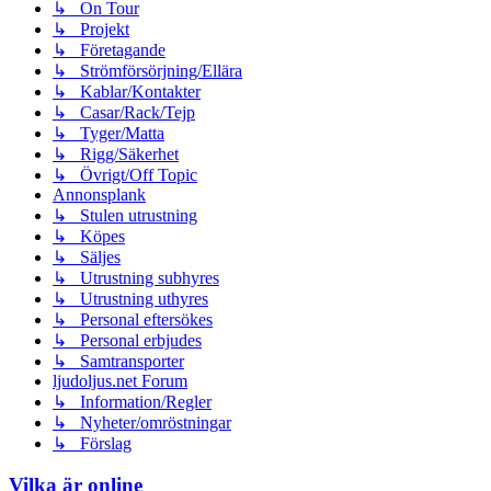
↳ On Tour
↳ Projekt
↳ Företagande
↳ Strömförsörjning/Ellära
↳ Kablar/Kontakter
↳ Casar/Rack/Tejp
↳ Tyger/Matta
↳ Rigg/Säkerhet
↳ Övrigt/Off Topic
Annonsplank
↳ Stulen utrustning
↳ Köpes
↳ Säljes
↳ Utrustning subhyres
↳ Utrustning uthyres
↳ Personal eftersökes
↳ Personal erbjudes
↳ Samtransporter
ljudoljus.net Forum
↳ Information/Regler
↳ Nyheter/omröstningar
↳ Förslag
Vilka är online