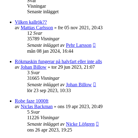
Svar
Visningar
Senaste inlägget
Vilken kallrök??
av
Mattias Carlsson
»
fre 05 nov 2021, 20:43
12
Svar
35789
Visningar
Senaste inlägget
av
Pehr Larsson
mån 08 jan 2024, 16:44
Rökmaskin fungerar på halvfart eller inte alls
av
Johan Billow
»
tor 29 jun 2023, 21:07
3
Svar
31665
Visningar
Senaste inlägget
av
Johan Billow
lör 23 sep 2023, 10:33
Robe faze 1000ft
av
Niclas Backman
»
ons 19 apr 2023, 20:49
5
Svar
11226
Visningar
Senaste inlägget
av
Nicke Löfgren
ons 26 apr 2023, 19:25