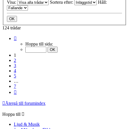
Visa:
Sortera efter:
Håll:
124 trådar
Sida
1
Hoppa till sida:
av
7
1
2
3
4
5
…
7
Nästa
Återgå till forumindex
Hoppa till
Ljud & Musik