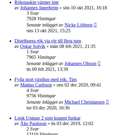
Rökmaskin värmer inte
av
Johannes Janerheim
»
sön 10 okt 2021, 16:18
3
Svar
7928
Visningar
Senaste inlägget
av
Nicke Löfgren
ons 13 okt 2021, 15:25
Distribuera rök via rör till flera rum
av
Oskar Solvik
»
mån 08 feb 2021, 21:35
1
Svar
7965
Visningar
Senaste inlägget
av
Johannes Olsson
tis 09 feb 2021, 13:39
Fylla stort växthus med rök. Tips
av
Mattias Carlsson
»
ons 02 dec 2020, 09:41
4
Svar
9756
Visningar
Senaste inlägget
av
Michael Christiansen
tor 03 dec 2020, 16:36
Look Unique 2 som knappt funkar
av
Åke Paulsson
»
tis 03 dec 2019, 12:02
2
Svar
13110
Visningar