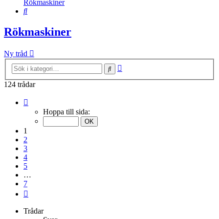
Rökmaskiner
Sök
Rökmaskiner
Ny tråd
Avancerad
Sök
sökning
124 trådar
Sida
1
Hoppa till sida:
av
7
1
2
3
4
5
…
7
Nästa
Trådar