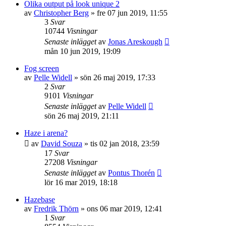
Olika output på look unique 2
av
Christopher Berg
»
fre 07 jun 2019, 11:55
3
Svar
10744
Visningar
Senaste inlägget
av
Jonas Areskough
mån 10 jun 2019, 19:09
Fog screen
av
Pelle Widell
»
sön 26 maj 2019, 17:33
2
Svar
9101
Visningar
Senaste inlägget
av
Pelle Widell
sön 26 maj 2019, 21:11
Haze i arena?
av
David Souza
»
tis 02 jan 2018, 23:59
17
Svar
27208
Visningar
Senaste inlägget
av
Pontus Thorén
lör 16 mar 2019, 18:18
Hazebase
av
Fredrik Thörn
»
ons 06 mar 2019, 12:41
1
Svar