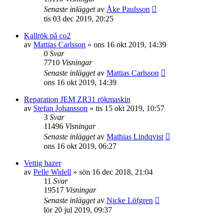
Senaste inlägget
av
Åke Paulsson
tis 03 dec 2019, 20:25
Kallrök på co2
av
Mattias Carlsson
»
ons 16 okt 2019, 14:39
0
Svar
7710
Visningar
Senaste inlägget
av
Mattias Carlsson
ons 16 okt 2019, 14:39
Reparation JEM ZR31 rökmaskin
av
Stefan Johansson
»
tis 15 okt 2019, 10:57
3
Svar
11496
Visningar
Senaste inlägget
av
Mathias Lindqvist
ons 16 okt 2019, 06:27
Vettig hazer
av
Pelle Widell
»
sön 16 dec 2018, 21:04
11
Svar
19517
Visningar
Senaste inlägget
av
Nicke Löfgren
lör 20 jul 2019, 09:37