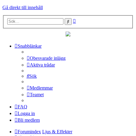
Gå direkt till innehåll
Avancerad
Sök
sökning
Snabblänkar
Obesvarade inlägg
Aktiva trådar
Sök
Medlemmar
Teamet
FAQ
Logga in
Bli medlem
Forumindex
Ljus & Effekter