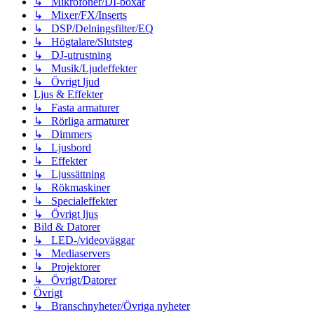
↳ Mikrofoner/DI-boxar
↳ Mixer/FX/Inserts
↳ DSP/Delningsfilter/EQ
↳ Högtalare/Slutsteg
↳ DJ-utrustning
↳ Musik/Ljudeffekter
↳ Övrigt ljud
Ljus & Effekter
↳ Fasta armaturer
↳ Rörliga armaturer
↳ Dimmers
↳ Ljusbord
↳ Effekter
↳ Ljussättning
↳ Rökmaskiner
↳ Specialeffekter
↳ Övrigt ljus
Bild & Datorer
↳ LED-/videoväggar
↳ Mediaservers
↳ Projektorer
↳ Övrigt/Datorer
Övrigt
↳ Branschnyheter/Övriga nyheter