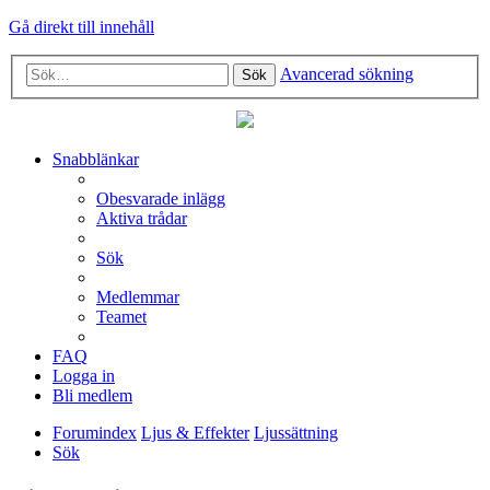
Gå direkt till innehåll
Avancerad sökning
Sök
Snabblänkar
Obesvarade inlägg
Aktiva trådar
Sök
Medlemmar
Teamet
FAQ
Logga in
Bli medlem
Forumindex
Ljus & Effekter
Ljussättning
Sök