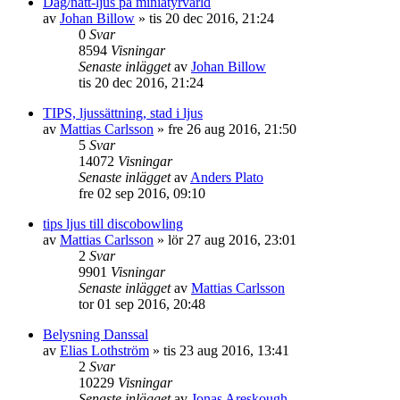
Dag/natt-ljus på miniatyrvärld
av
Johan Billow
»
tis 20 dec 2016, 21:24
0
Svar
8594
Visningar
Senaste inlägget
av
Johan Billow
tis 20 dec 2016, 21:24
TIPS, ljussättning, stad i ljus
av
Mattias Carlsson
»
fre 26 aug 2016, 21:50
5
Svar
14072
Visningar
Senaste inlägget
av
Anders Plato
fre 02 sep 2016, 09:10
tips ljus till discobowling
av
Mattias Carlsson
»
lör 27 aug 2016, 23:01
2
Svar
9901
Visningar
Senaste inlägget
av
Mattias Carlsson
tor 01 sep 2016, 20:48
Belysning Danssal
av
Elias Lothström
»
tis 23 aug 2016, 13:41
2
Svar
10229
Visningar
Senaste inlägget
av
Jonas Areskough