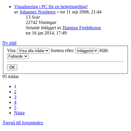
Visualisering i PC för en helgröngöling!
av
Johannes Nordgren
»
tor 11 sep 2008, 21:44
13
Svar
22742
Visningar
Senaste inlägget
av
Hampus Fredriksson
tor 16 jan 2014, 17:49
Ny tråd
Visa:
Sortera efter:
Håll:
95 trådar
1
2
3
4
5
Nästa
Återgå till forumindex