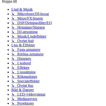
Hoppa till
Ljud & Musik
↳ Mikrofoner/DI-boxar
↳ Mixer/FX/Inserts
↳ DSP/Delningsfilter/EQ
↳ Högtalare/Slutsteg
↳ DJ-utrustning
↳ Musik/Ljudeffekter
↳ Övrigt ljud
Ljus & Effekter
↳ Fasta armaturer
↳ Rörliga armaturer
↳ Dimmers
↳ Ljusbord
↳ Effekter
↳ Ljussättning
↳ Rökmaskiner
↳ Specialeffekter
↳ Övrigt ljus
Bild & Datorer
↳ LED-/videoväggar
↳ Mediaservers
↳ Projektorer