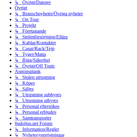
↳ Övrigt/Datorer
Övrigt
↳ Branschnyheter/Övriga nyheter
↳ On Tour
↳ Projekt
↳ Företagande
↳ Strömförsörjning/Ellära
↳ Kablar/Kontakter
↳ Casar/Rack/Tejp
↳ Tyger/Matta
↳ Rigg/Säkerhet
↳ Övrigt/Off Topic
Annonsplank
↳ Stulen utrustning
↳ Köpes
↳ Säljes
↳ Utrustning subhyres
↳ Utrustning uthyres
↳ Personal eftersökes
↳ Personal erbjudes
↳ Samtransporter
ljudoljus.net Forum
↳ Information/Regler
↳ Nyheter/omröstningar