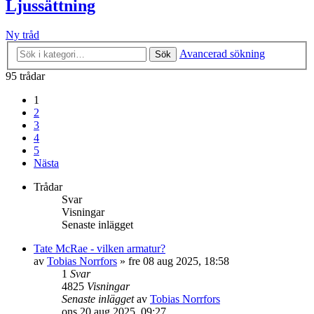
Ljussättning
Ny tråd
Avancerad sökning
Sök
95 trådar
1
2
3
4
5
Nästa
Trådar
Svar
Visningar
Senaste inlägget
Tate McRae - vilken armatur?
av
Tobias Norrfors
»
fre 08 aug 2025, 18:58
1
Svar
4825
Visningar
Senaste inlägget
av
Tobias Norrfors
ons 20 aug 2025, 09:27