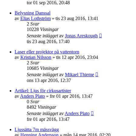
tor 01 sep 2016, 20:48
Belysning Danssal
av
Elias Lothström
»
tis 23 aug 2016, 13:41
2
Svar
10228
Visningar
Senaste inlägget
av
Jonas Areskough
tis 23 aug 2016, 17:40
Laser eller projektor på vattentorn
av
Kristian Nilsson
»
tis 12 apr 2016, 23:04
2
Svar
10685
Visningar
Senaste inlägget
av
Mikael Thieme
ons 13 apr 2016, 12:37
Artikel: Ljus för cirkusartister
av
Anders Plato
»
fre 01 apr 2016, 13:47
0
Svar
8492
Visningar
Senaste inlägget
av
Anders Plato
fre 01 apr 2016, 13:47
Ljussätta 7m mässvägg
av
Henning Andersson
»
mån 14 mar 2016, 02:20