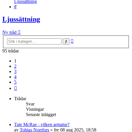
Ljussättning
Sök
Ljussättning
Ny tråd
Avancerad
Sök
sökning
95 trådar
1
2
3
4
5
Nästa
Trådar
Svar
Visningar
Senaste inlägget
Tate McRae - vilken armatur?
av
Tobias Norrfors
»
fre 08 aug 2025, 18:58