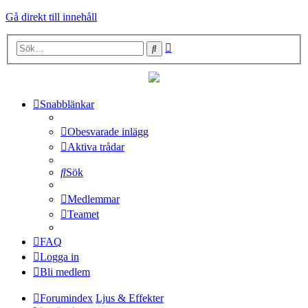
Gå direkt till innehåll
Avancerad
Sök
sökning
Snabblänkar
Obesvarade inlägg
Aktiva trådar
Sök
Medlemmar
Teamet
FAQ
Logga in
Bli medlem
Forumindex
Ljus & Effekter