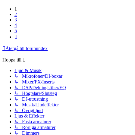
1
2
3
4
5
Nästa
Återgå till forumindex
Hoppa till
Ljud & Musik
↳ Mikrofoner/DI-boxar
↳ Mixer/FX/Inserts
↳ DSP/Delningsfilter/EQ
↳ Högtalare/Slutsteg
↳ DJ-utrustning
↳ Musik/Ljudeffekter
↳ Övrigt ljud
Ljus & Effekter
↳ Fasta armaturer
↳ Rörliga armaturer
↳ Dimmers