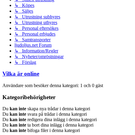
↳ Köpes
↳ Säljes
↳ Utrustning subhyres
↳ Utrustning uthyres
↳ Personal eftersökes
↳ Personal erbjudes
↳ Samtransporter
ljudoljus.net Forum
↳ Information/Regler
↳ Nyheter/omröstningar
↳ Förslag
Vilka är online
Användare som besöker denna kategori: 1 och 0 gäst
Kategoribehörigheter
Du
kan inte
skapa nya trådar i denna kategori
Du
kan inte
svara på trådar i denna kategori
Du
kan inte
redigera dina inlägg i denna kategori
Du
kan inte
ta bort dina inlägg i denna kategori
Du
kan inte
bifoga filer i denna kategori