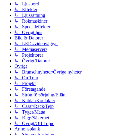
↳ Ljusbord
↳ Effekter
↳ Ljussättning
↳ Rökmaskiner
↳ Specialeffekter
↳ Övrigt ljus
Bild & Datorer
↳ LED-/videoväggar
↳ Mediaservers
↳ Projektorer
↳ Övrigt/Datorer
Övrigt
↳ Branschnyheter/Övriga nyheter
↳ On Tour
↳ Projekt
↳ Företagande
↳ Strömförsörjning/Ellära
↳ Kablar/Kontakter
↳ Casar/Rack/Tejp
↳ Tyger/Matta
↳ Rigg/Säkerhet
↳ Övrigt/Off Topic
Annonsplank
↳ Stulen utrustning