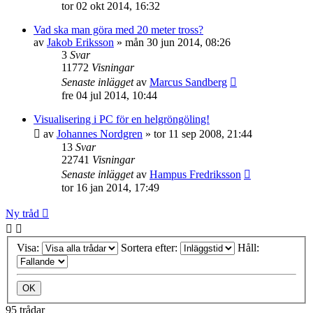
tor 02 okt 2014, 16:32
Vad ska man göra med 20 meter tross?
av
Jakob Eriksson
»
mån 30 jun 2014, 08:26
3
Svar
11772
Visningar
Senaste inlägget
av
Marcus Sandberg
fre 04 jul 2014, 10:44
Visualisering i PC för en helgröngöling!
av
Johannes Nordgren
»
tor 11 sep 2008, 21:44
13
Svar
22741
Visningar
Senaste inlägget
av
Hampus Fredriksson
tor 16 jan 2014, 17:49
Ny tråd
Visa:
Sortera efter:
Håll:
95 trådar