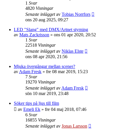
1
Svar
4820
Visningar
Senaste inlägget
av
Tobias Norrfors
ons 20 aug 2025, 09:27
LED "Slang" med DMX/Artnet styrning
av
Mats Zackrisson
»
ons 01 apr 2020, 20:52
1
Svar
22518
Visningar
Senaste inlägget
av
Niklas Elste
ons 08 apr 2020, 21:56
Mjuka övergångar mellan scener?
av
Adam Fresk
»
fre 08 mar 2019, 15:23
7
Svar
19270
Visningar
Senaste inlägget
av
Adam Fresk
sön 10 mar 2019, 23:48
Söker tips på ljus till film
av
Emeli Ek
»
fre 04 maj 2018, 07:46
6
Svar
16855
Visningar
Senaste inlägget
av
Jonas Larsson