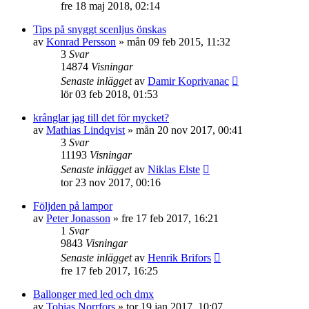
fre 18 maj 2018, 02:14
Tips på snyggt scenljus önskas
av
Konrad Persson
»
mån 09 feb 2015, 11:32
3
Svar
14874
Visningar
Senaste inlägget
av
Damir Koprivanac
lör 03 feb 2018, 01:53
krånglar jag till det för mycket?
av
Mathias Lindqvist
»
mån 20 nov 2017, 00:41
3
Svar
11193
Visningar
Senaste inlägget
av
Niklas Elste
tor 23 nov 2017, 00:16
Följden på lampor
av
Peter Jonasson
»
fre 17 feb 2017, 16:21
1
Svar
9843
Visningar
Senaste inlägget
av
Henrik Brifors
fre 17 feb 2017, 16:25
Ballonger med led och dmx
av
Tobias Norrfors
»
tor 19 jan 2017, 10:07