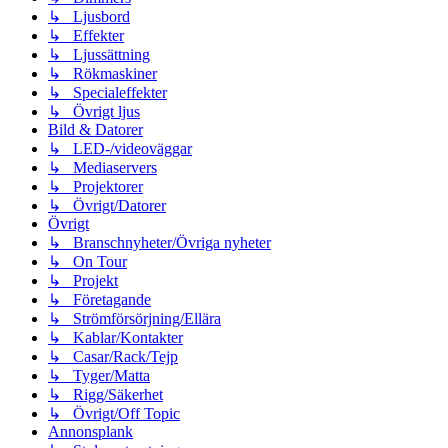
↳ Ljusbord
↳ Effekter
↳ Ljussättning
↳ Rökmaskiner
↳ Specialeffekter
↳ Övrigt ljus
Bild & Datorer
↳ LED-/videoväggar
↳ Mediaservers
↳ Projektorer
↳ Övrigt/Datorer
Övrigt
↳ Branschnyheter/Övriga nyheter
↳ On Tour
↳ Projekt
↳ Företagande
↳ Strömförsörjning/Ellära
↳ Kablar/Kontakter
↳ Casar/Rack/Tejp
↳ Tyger/Matta
↳ Rigg/Säkerhet
↳ Övrigt/Off Topic
Annonsplank