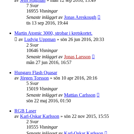
av
Jens Hagman
»
mån 12 sep 2016, 13:49
7
Svar
16955
Visningar
Senaste inlägget
av
Jonas Areskough
tis 13 sep 2016, 19:44
Martin Atomic 3000, strobar i kretskortet.
av
Ludvig Uppman
»
sön 26 jun 2016, 20:33
2
Svar
10646
Visningar
Senaste inlägget
av
Jonas Larsson
mån 27 jun 2016, 16:57
Hungaro Flash Quasar
av
Jörgen Torsson
»
sön 10 apr 2016, 20:16
5
Svar
15019
Visningar
Senaste inlägget
av
Mattias Carlsson
sön 22 maj 2016, 01:50
RGB Laser
av
Karl-Oskar Karlsson
»
sön 22 nov 2015, 15:55
2
Svar
10555
Visningar
Senaste inlägget
av
Karl-Oskar Karlsson