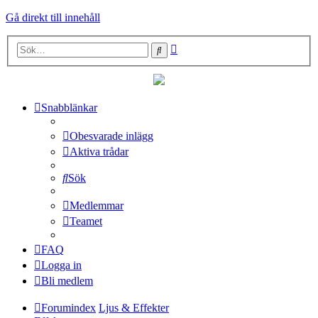
Gå direkt till innehåll
Avancerad
Sök
sökning
Snabblänkar
Obesvarade inlägg
Aktiva trådar
Sök
Medlemmar
Teamet
FAQ
Logga in
Bli medlem
Forumindex
Ljus & Effekter