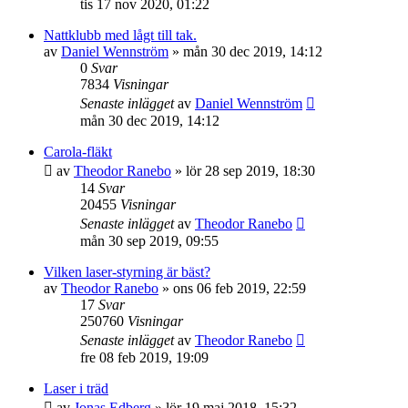
tis 17 nov 2020, 01:22
Nattklubb med lågt till tak.
av
Daniel Wennström
»
mån 30 dec 2019, 14:12
0
Svar
7834
Visningar
Senaste inlägget
av
Daniel Wennström
mån 30 dec 2019, 14:12
Carola-fläkt
av
Theodor Ranebo
»
lör 28 sep 2019, 18:30
14
Svar
20455
Visningar
Senaste inlägget
av
Theodor Ranebo
mån 30 sep 2019, 09:55
Vilken laser-styrning är bäst?
av
Theodor Ranebo
»
ons 06 feb 2019, 22:59
17
Svar
250760
Visningar
Senaste inlägget
av
Theodor Ranebo
fre 08 feb 2019, 19:09
Laser i träd
av
Jonas Edberg
»
lör 19 maj 2018, 15:32