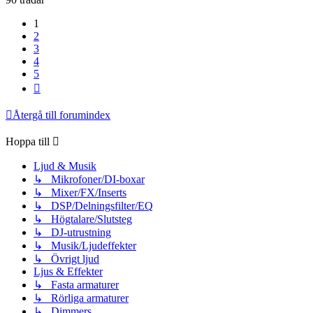
1
2
3
4
5
Nästa
Återgå till forumindex
Hoppa till
Ljud & Musik
↳ Mikrofoner/DI-boxar
↳ Mixer/FX/Inserts
↳ DSP/Delningsfilter/EQ
↳ Högtalare/Slutsteg
↳ DJ-utrustning
↳ Musik/Ljudeffekter
↳ Övrigt ljud
Ljus & Effekter
↳ Fasta armaturer
↳ Rörliga armaturer
↳ Dimmers