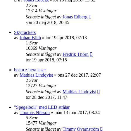
2
Svar
12314
Visningar
Senaste inlägget
av
Jonas Edberg
sön 20 maj 2018, 20:45
Skytrackers
av
Johan Fälth
»
tor 19 apr 2018, 07:13
1
Svar
10369
Visningar
Senaste inlägget
av
Fredrik Thörn
tor 19 apr 2018, 07:15
beam z hera laser
av
Mathias Lindqvist
»
ons 27 dec 2017, 22:07
2
Svar
12727
Visningar
Senaste inlägget
av
Mathias Lindqvist
tor 28 dec 2017, 11:47
"Spegelboll" med LED strålar
av
Thomas Nilsson
»
mån 13 mar 2017, 08:34
5
Svar
15477
Visningar
Senaste inlägget
av
Timmy Qvarnström