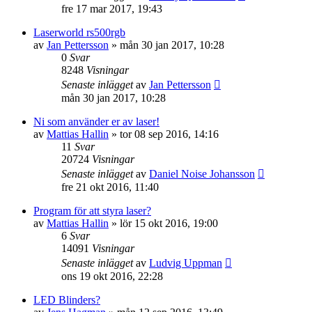
fre 17 mar 2017, 19:43
Laserworld rs500rgb
av
Jan Pettersson
»
mån 30 jan 2017, 10:28
0
Svar
8248
Visningar
Senaste inlägget
av
Jan Pettersson
mån 30 jan 2017, 10:28
Ni som använder er av laser!
av
Mattias Hallin
»
tor 08 sep 2016, 14:16
11
Svar
20724
Visningar
Senaste inlägget
av
Daniel Noise Johansson
fre 21 okt 2016, 11:40
Program för att styra laser?
av
Mattias Hallin
»
lör 15 okt 2016, 19:00
6
Svar
14091
Visningar
Senaste inlägget
av
Ludvig Uppman
ons 19 okt 2016, 22:28
LED Blinders?