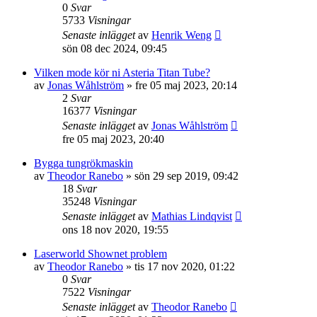
0
Svar
5733
Visningar
Senaste inlägget
av
Henrik Weng
sön 08 dec 2024, 09:45
Vilken mode kör ni Asteria Titan Tube?
av
Jonas Wåhlström
»
fre 05 maj 2023, 20:14
2
Svar
16377
Visningar
Senaste inlägget
av
Jonas Wåhlström
fre 05 maj 2023, 20:40
Bygga tungrökmaskin
av
Theodor Ranebo
»
sön 29 sep 2019, 09:42
18
Svar
35248
Visningar
Senaste inlägget
av
Mathias Lindqvist
ons 18 nov 2020, 19:55
Laserworld Shownet problem
av
Theodor Ranebo
»
tis 17 nov 2020, 01:22
0
Svar
7522
Visningar
Senaste inlägget
av
Theodor Ranebo