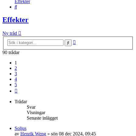
Effekter
Sök
Effekter
Ny tråd
Avancerad
Sök
sökning
90 trådar
1
2
3
4
5
Nästa
Trådar
Svar
Visningar
Senaste inlägget
Soljus
av
Henrik Weng
»
sön 08 dec 2024, 09:45