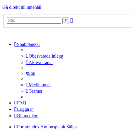
Gå direkt till innehåll
Avancerad
Sök
sökning
Snabblänkar
Obesvarade inlägg
Aktiva trådar
Sök
Medlemmar
Teamet
FAQ
Logga in
Bli medlem
Forumindex
Annonsplank
Säljes