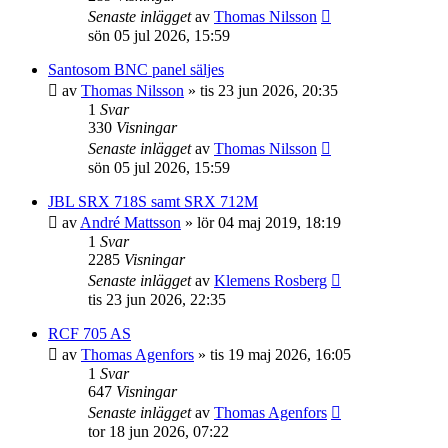
Senaste inlägget
av
Thomas Nilsson
sön 05 jul 2026, 15:59
Santosom BNC panel säljes
av
Thomas Nilsson
»
tis 23 jun 2026, 20:35
1
Svar
330
Visningar
Senaste inlägget
av
Thomas Nilsson
sön 05 jul 2026, 15:59
JBL SRX 718S samt SRX 712M
av
André Mattsson
»
lör 04 maj 2019, 18:19
1
Svar
2285
Visningar
Senaste inlägget
av
Klemens Rosberg
tis 23 jun 2026, 22:35
RCF 705 AS
av
Thomas Agenfors
»
tis 19 maj 2026, 16:05
1
Svar
647
Visningar
Senaste inlägget
av
Thomas Agenfors
tor 18 jun 2026, 07:22