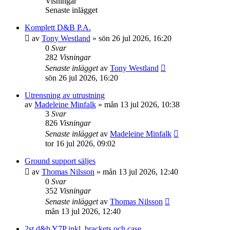
Visningar
Senaste inlägget
Komplett D&B P.A.
av
Tony Westland
»
sön 26 jul 2026, 16:20
0
Svar
282
Visningar
Senaste inlägget
av
Tony Westland
sön 26 jul 2026, 16:20
Utrensning av utrustning
av
Madeleine Minfalk
»
mån 13 jul 2026, 10:38
3
Svar
826
Visningar
Senaste inlägget
av
Madeleine Minfalk
tor 16 jul 2026, 09:02
Ground support säljes
av
Thomas Nilsson
»
mån 13 jul 2026, 12:40
0
Svar
352
Visningar
Senaste inlägget
av
Thomas Nilsson
mån 13 jul 2026, 12:40
2st d&b Y7P inkl. brackets och case