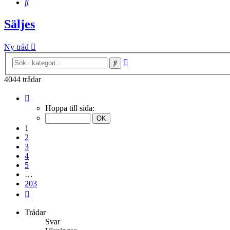
Sök
Säljes
Ny tråd
Avancerad
Sök
sökning
4044 trådar
Sida
1
Hoppa till sida:
av
203
1
2
3
4
5
…
203
Nästa
Trådar
Svar