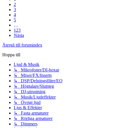
2
3
4
5
…
123
Nästa
Återgå till forumindex
Hoppa till
Ljud & Musik
↳ Mikrofoner/DI-boxar
↳ Mixer/FX/Inserts
↳ DSP/Delningsfilter/EQ
↳ Högtalare/Slutsteg
↳ DJ-utrustning
↳ Musik/Ljudeffekter
↳ Övrigt ljud
Ljus & Effekter
↳ Fasta armaturer
↳ Rörliga armaturer
↳ Dimmers