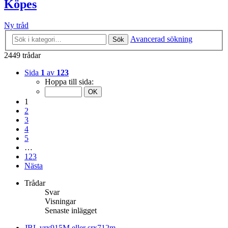
Köpes
Ny tråd
Avancerad sökning
Sök
2449 trådar
Sida
1
av
123
Hoppa till sida:
1
2
3
4
5
…
123
Nästa
Trådar
Svar
Visningar
Senaste inlägget
JBL vrx915M eller srx712m