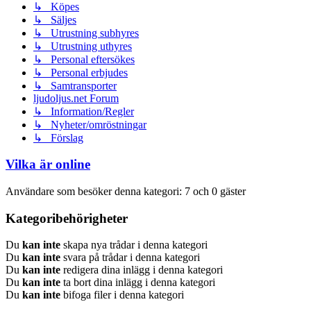
↳ Köpes
↳ Säljes
↳ Utrustning subhyres
↳ Utrustning uthyres
↳ Personal eftersökes
↳ Personal erbjudes
↳ Samtransporter
ljudoljus.net Forum
↳ Information/Regler
↳ Nyheter/omröstningar
↳ Förslag
Vilka är online
Användare som besöker denna kategori: 7 och 0 gäster
Kategoribehörigheter
Du
kan inte
skapa nya trådar i denna kategori
Du
kan inte
svara på trådar i denna kategori
Du
kan inte
redigera dina inlägg i denna kategori
Du
kan inte
ta bort dina inlägg i denna kategori
Du
kan inte
bifoga filer i denna kategori