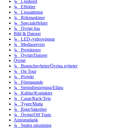
↳ Ljusbord
↳ Effekter
↳ Ljussättning
↳ Rökmaskiner
↳ Specialeffekter
↳ Övrigt ljus
Bild & Datorer
↳ LED-/videoväggar
↳ Mediaservers
↳ Projektorer
↳ Övrigt/Datorer
Övrigt
↳ Branschnyheter/Övriga nyheter
↳ On Tour
↳ Projekt
↳ Företagande
↳ Strömförsörjning/Ellära
↳ Kablar/Kontakter
↳ Casar/Rack/Tejp
↳ Tyger/Matta
↳ Rigg/Säkerhet
↳ Övrigt/Off Topic
Annonsplank
↳ Stulen utrustning